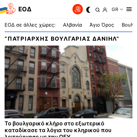
EOΔ
GR
ΕΟΔ σε άλλες χώρες:
Αλβανία
Άγιο Όρος
Βουλγ
“ΠΑΤΡΙΑΡΧΗΣ ΒΟΥΛΓΑΡΙΑΣ ΔΑΝΙΗΛ”
Το βουλγαρικό κλήρο στο εξωτερικό
καταδίκασε τα λόγια του κληρικού που
λειτούργησε με την ΟΕΥ