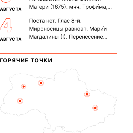
Матери (1675). мчч. Трофи́ма,
АВГУСТА
Фео́фила и с ними 13-ти
4
Поста нет. Глас 8-й.
мучеников (284–305). прав.
Мироносицы равноап. Мари́и
воина Фео́дора...
Магдалины (I). Перенесение
АВГУСТА
мощей сщмч. Фо́ки, епископа
Синопского (403–404). Прп.
ГОРЯЧИЕ ТОЧКИ
Корни́лия...