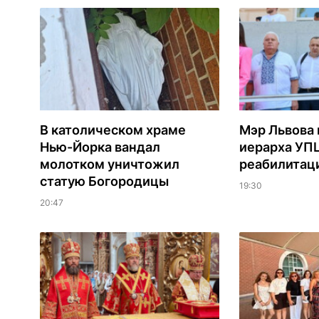
В католическом храме
Мэр Львова 
Нью-Йорка вандал
иерарха УП
молотком уничтожил
реабилитац
статую Богородицы
19:30
20:47