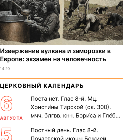
Извержение вулкана и заморозки в
Европе: экзамен на человечность
14:20
ЦЕРКОВНЫЙ КАЛЕНДАРЬ
6
Поста нет. Глас 8-й. Мц.
Христи́ны Тирской (ок. 300).
мчч. блгвв. кнн. Бори́са и Гле́ба,
АВГУСТА
во Святом Крещении Рома́на и
5
Постный день. Глас 8-й.
Дави́да (1015). Прп....
Почаевской иконы Божией