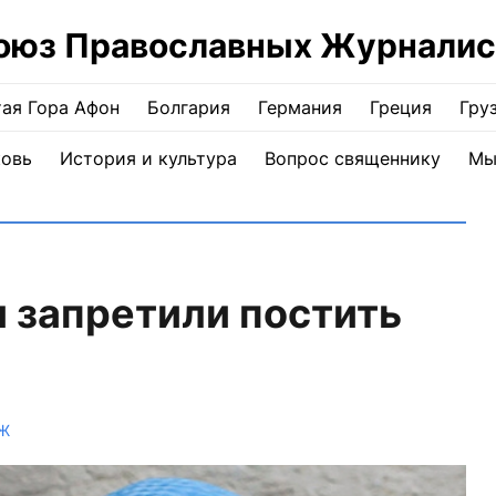
оюз Православных Журналис
ая Гора Афон
Болгария
Германия
Греция
Гру
ковь
История и культура
Вопрос священнику
Мы
 запретили постить
Ж