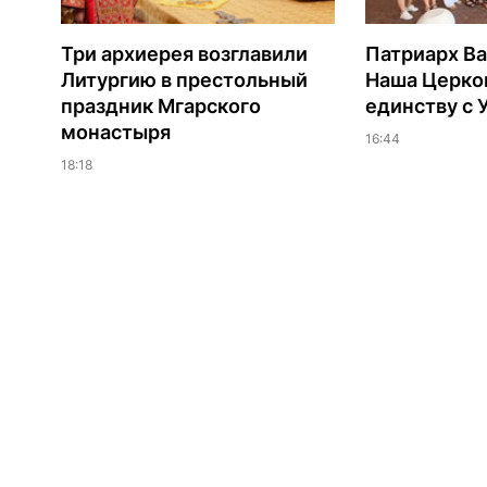
Три архиерея возглавили
Патриарх В
Литургию в престольный
Наша Церков
праздник Мгарского
единству с 
монастыря
16:44
18:18