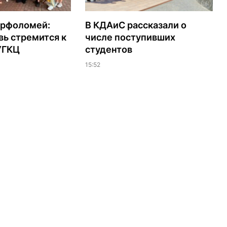
арфоломей:
В КДАиС рассказали о
ь стремится к
числе поступивших
УГКЦ
студентов
15:52