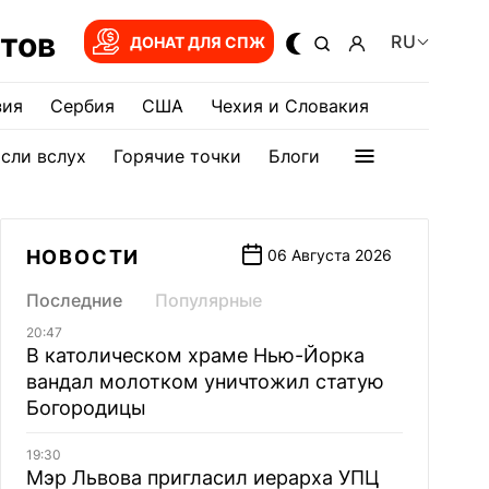
тов
RU
ДОНАТ ДЛЯ СПЖ
зия
Сербия
США
Чехия и Словакия
сли вслух
Горячие точки
Блоги
НОВОСТИ
06 Августа 2026
Последние
Популярные
20:47
В католическом храме Нью-Йорка
вандал молотком уничтожил статую
Богородицы
19:30
Мэр Львова пригласил иерарха УПЦ