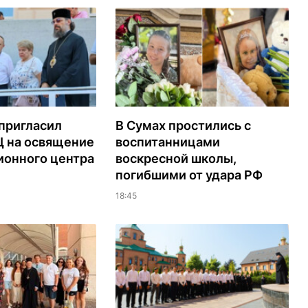
пригласил
В Сумах простились с
Ц на освящение
воспитанницами
ионного центра
воскресной школы,
погибшими от удара РФ
18:45