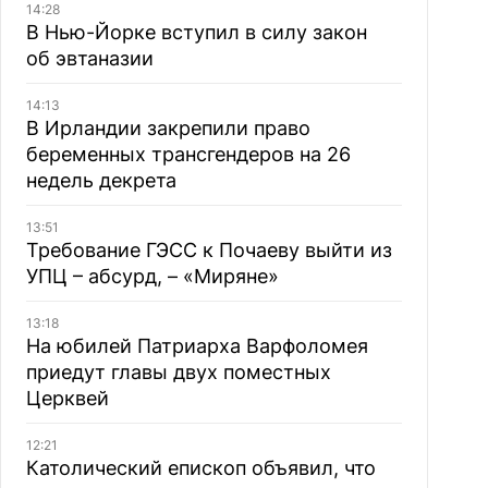
14:28
В Нью-Йорке вступил в силу закон
об эвтаназии
14:13
В Ирландии закрепили право
беременных трансгендеров на 26
недель декрета
13:51
Требование ГЭСС к Почаеву выйти из
УПЦ – абсурд, – «Миряне»
13:18
На юбилей Патриарха Варфоломея
приедут главы двух поместных
Церквей
12:21
Католический епископ объявил, что