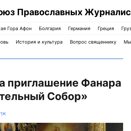
оюз Православных Журналис
ая Гора Афон
Болгария
Германия
Греция
Гру
ковь
История и культура
Вопрос священнику
Мы
на приглашение Фанара
ительный Собор»
СПЖ