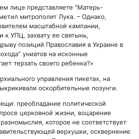
воем лице представляете “Матерь-
тметил митрополит Лука. – Однако,
овителем масштабной кампании,
 к УПЦ, захвату ее святынь,
дрыву позиций Православия в Украине в
охода” униатов на исконные
ает терзать своего ребенка?»
рхиального управления пикетах, на
выкрикивали оскорбительные лозунги.
вещи: преобладание политической
просе церковной жизни, воцарение
 разномыслия, которое не соответствует
равительствующей верхушки, осквернение