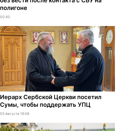
без вести после контакта с СБУ на
полигоне
00:40
Иерарх Сербской Церкви посетил
Сумы, чтобы поддержать УПЦ
05 Августа 18:08