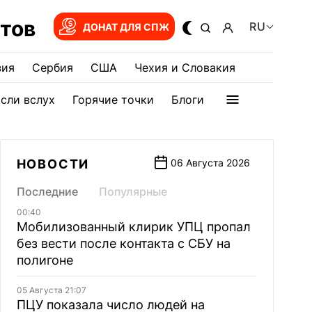
тов
RU
ДОНАТ ДЛЯ СПЖ
зия
Сербия
США
Чехия и Словакия
сли вслух
Горячие точки
Блоги
НОВОСТИ
06 Августа 2026
Последние
Популярные
00:40
Мобилизованный клирик УПЦ пропал
без вести после контакта с СБУ на
полигоне
05 Августа 21:07
ПЦУ показала число людей на