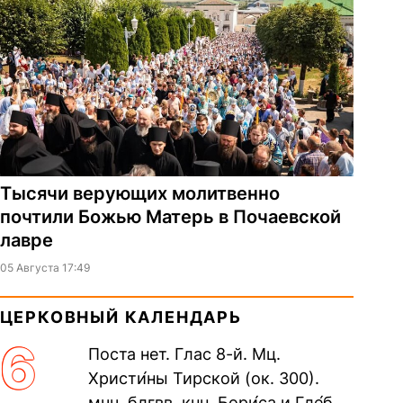
Тысячи верующих молитвенно
почтили Божью Матерь в Почаевской
лавре
05 Августа 17:49
ЦЕРКОВНЫЙ КАЛЕНДАРЬ
6
Поста нет. Глас 8-й. Мц.
Христи́ны Тирской (ок. 300).
мчч. блгвв. кнн. Бори́са и Гле́ба,