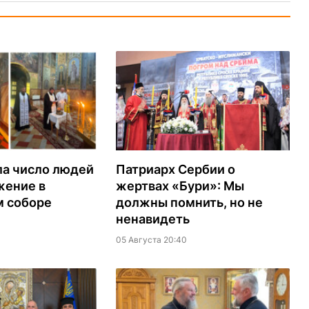
ла число людей
Патриарх Сербии о
жение в
жертвах «Бури»: Мы
м соборе
должны помнить, но не
ненавидеть
05 Августа 20:40