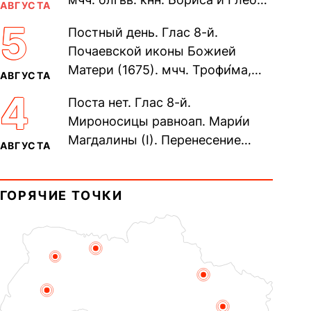
АВГУСТА
во Святом Крещении Рома́на и
5
Постный день. Глас 8-й.
Дави́да (1015). Прп....
Почаевской иконы Божией
Матери (1675). мчч. Трофи́ма,
АВГУСТА
Фео́фила и с ними 13-ти
4
Поста нет. Глас 8-й.
мучеников (284–305). прав.
Мироносицы равноап. Мари́и
воина Фео́дора...
Магдалины (I). Перенесение
АВГУСТА
мощей сщмч. Фо́ки, епископа
Синопского (403–404). Прп.
ГОРЯЧИЕ ТОЧКИ
Корни́лия...