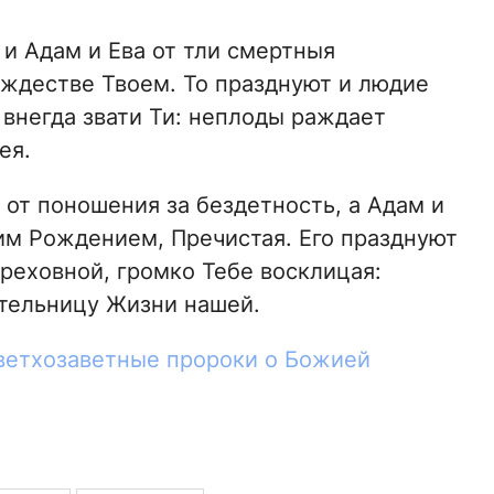
и Адам и Ева от тли смертныя
ождестве Твоем. То празднуют и людие
 внегда звати Ти: неплоды раждает
ея.
от поношения за бездетность, а Адам и
им Рождением, Пречистая. Его празднуют
греховной, громко Тебе восклицая:
тельницу Жизни нашей.
 ветхозаветные пророки о Божией