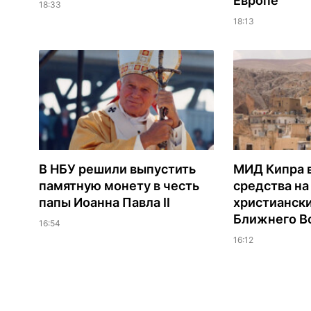
Европе
18:33
18:13
В НБУ решили выпустить
МИД Кипра 
памятную монету в честь
средства н
папы Иоанна Павла II
христианск
Ближнего В
16:54
16:12