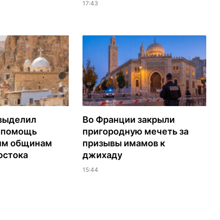
17:43
выделил
Во Франции закрыли
а помощь
пригородную мечеть за
им общинам
призывы имамов к
остока
джихаду
15:44