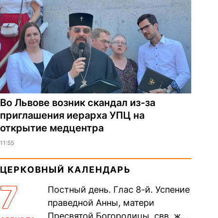
Во Львове возник скандал из-за
приглашения иерарха УПЦ на
открытие медцентра
11:55
ЦЕРКОВНЫЙ КАЛЕНДАРЬ
7
Постный день. Глас 8-й. Успение
праведной Анны, матери
Пресвятой Богородицы. свв. жен