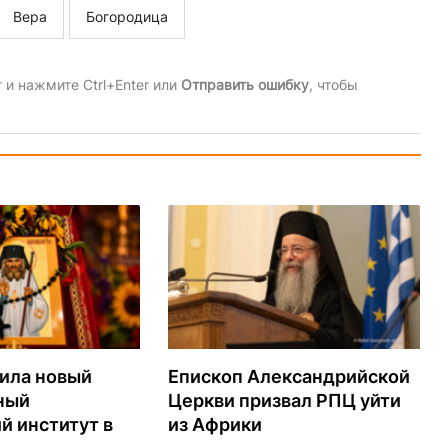
Вера
Богородица
и нажмите Ctrl+Enter или
Отправить ошибку
, чтобы
ила новый
Епископ Александрийской
ный
Церкви призвал РПЦ уйти
й институт в
из Африки