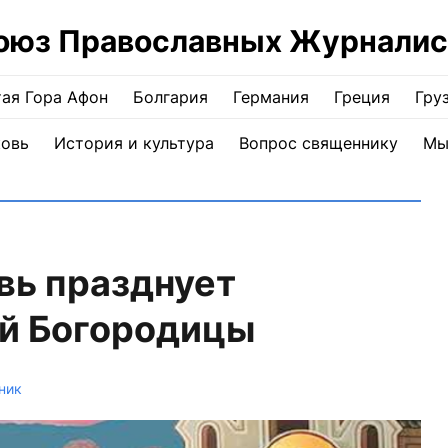
оюз Православных Журналис
ая Гора Афон
Болгария
Германия
Греция
Гру
ковь
История и культура
Вопрос священнику
Мы
вь празднует
й Богородицы
ник