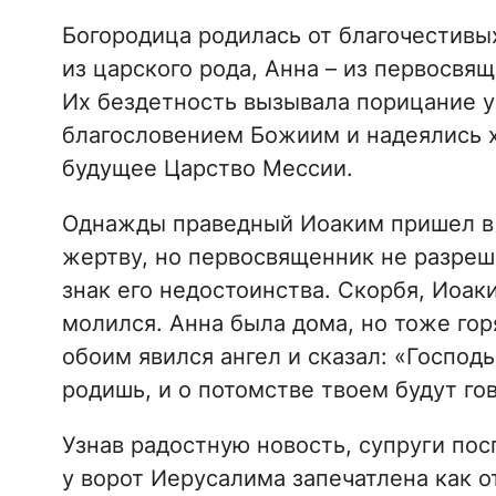
Богородица родилась от благочестивы
из царского рода, Анна – из первосвящ
Их бездетность вызывала порицание у
благословением Божиим и надеялись х
будущее Царство Мессии.
Однажды праведный Иоаким пришел в 
жертву, но первосвященник не разреши
знак его недостоинства. Скорбя, Иоак
молился. Анна была дома, но тоже го
обоим явился ангел и сказал: «Господь
родишь, и о потомстве твоем будут го
Узнав радостную новость, супруги пос
у ворот Иерусалима запечатлена как 