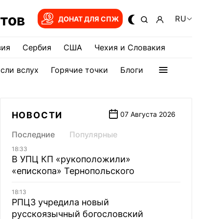
тов
RU
ДОНАТ ДЛЯ СПЖ
зия
Сербия
США
Чехия и Словакия
сли вслух
Горячие точки
Блоги
НОВОСТИ
07 Августа 2026
Последние
Популярные
18:33
В УПЦ КП «рукоположили»
«епископа» Тернопольского
18:13
РПЦЗ учредила новый
русскоязычный богословский