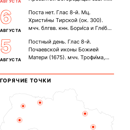
АВГУСТА
Олимпиа́ды, диаконисы (409) и
6
Поста нет. Глас 8-й. Мц.
прп. Евпракси́и девы,...
Христи́ны Тирской (ок. 300).
мчч. блгвв. кнн. Бори́са и Гле́ба,
АВГУСТА
во Святом Крещении Рома́на и
5
Постный день. Глас 8-й.
Дави́да (1015). Прп....
Почаевской иконы Божией
Матери (1675). мчч. Трофи́ма,
АВГУСТА
Фео́фила и с ними 13-ти
мучеников (284–305). прав.
ГОРЯЧИЕ ТОЧКИ
воина Фео́дора...