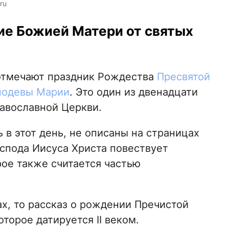
ru
ие Божией Матери от святых
 отмечают праздник Рождества
Пресвятой
нодевы Марии
. Это один из двенадцати
авославной Церкви.
в этот день, не описаны на страницах
спода Иисуса Христа повествует
ое также считается частью
х, то рассказ о рождении Пречистой
оторое датируется II веком.