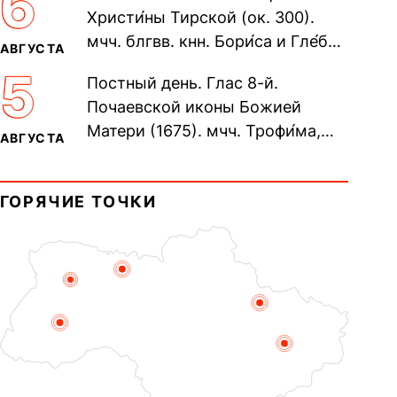
6
Христи́ны Тирской (ок. 300).
мчч. блгвв. кнн. Бори́са и Гле́ба,
АВГУСТА
во Святом Крещении Рома́на и
5
Постный день. Глас 8-й.
Дави́да (1015). Прп....
Почаевской иконы Божией
Матери (1675). мчч. Трофи́ма,
АВГУСТА
Фео́фила и с ними 13-ти
мучеников (284–305). прав.
ГОРЯЧИЕ ТОЧКИ
воина Фео́дора...