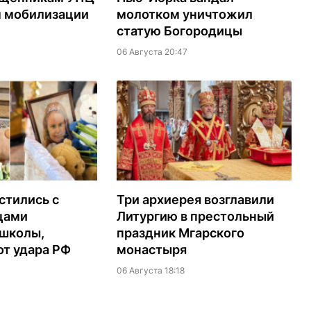
м мобилизации
молотком уничтожил
статую Богородицы
06 Августа 20:47
стились с
Три архиерея возглавили
цами
Литургию в престольный
 школы,
праздник Мгарского
т удара РФ
монастыря
06 Августа 18:18