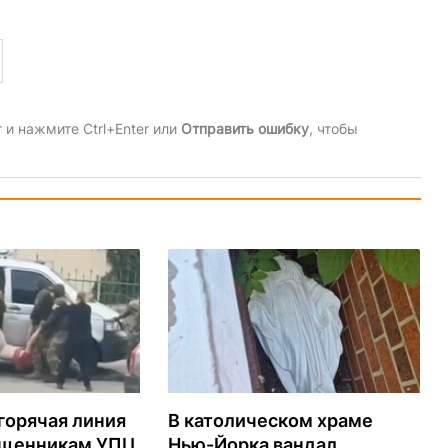
и нажмите Ctrl+Enter или
Отправить ошибку
, чтобы
горячая линия
В католическом храме
ященникам УПЦ
Нью-Йорка вандал