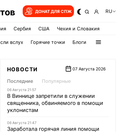
тов
RU
ДОНАТ ДЛЯ СПЖ
зия
Сербия
США
Чехия и Словакия
сли вслух
Горячие точки
Блоги
НОВОСТИ
07 Августа 2026
Последние
Популярные
06 Августа 21:57
В Виннице запретили в служении
священника, обвиняемого в помощи
уклонистам
06 Августа 21:47
Заработала горячая линия помощи