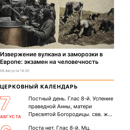
Извержение вулкана и заморозки в
Европе: экзамен на человечность
06 Августа 14:20
ЦЕРКОВНЫЙ КАЛЕНДАРЬ
7
Постный день. Глас 8-й. Успение
праведной Анны, матери
Пресвятой Богородицы. свв. жен
АВГУСТА
Олимпиа́ды, диаконисы (409) и
Поста нет. Глас 8-й. Мц.
прп. Евпракси́и девы,...