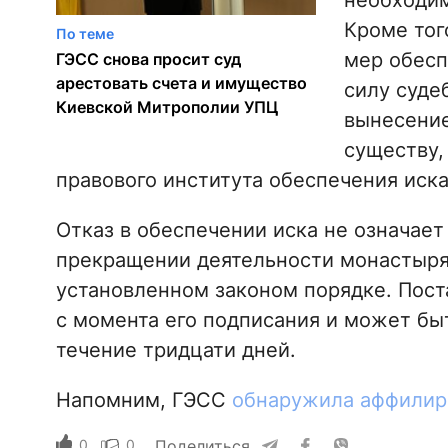
необходим
Кроме тог
По теме
мер обесп
ГЭСС снова просит суд
арестовать счета и имущество
силу суде
Киевской Митрополии УПЦ
вынесение
существу,
правового института обеспечения иска
Отказ в обеспечении иска не означает
прекращении деятельности монастыря.
установленном законом порядке. Пост
с момента его подписания и может бы
течение тридцати дней.
Напомним, ГЭСС
обнаружила аффилир
0
0
Поделиться