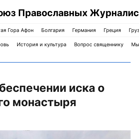
оюз Православных Журналис
ая Гора Афон
Болгария
Германия
Греция
Гру
ковь
История и культура
Вопрос священнику
Мы
обеспечении иска о
го монастыря