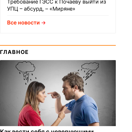
Требование ГЭСС к Почаеву выйти из
УПЦ – абсурд, – «Миряне»
Все новости
ГЛАВНОЕ
Как вести себя с неверующими