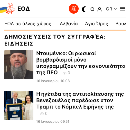
EOΔ
GR
ΕΟΔ σε άλλες χώρες:
Αλβανία
Άγιο Όρος
Βουλγ
ΔΗΜΟΣΙΕΎΣΕΙΣ ΤΟΥ ΣΥΓΓΡΑΦΈΑ:
ΕΙΔΉΣΕΙΣ
Ντουμένκο: Οι ρωσικοί
βομβαρδισμοί μόνο
υπογραμμίζουν την κανονικότητα
της ΠΕΟ
0
16 Ιανουαρίου 10:08
Η ηγέτιδα της αντιπολίτευσης της
Βενεζουέλας παρέδωσε στον
Τραμπ το Νόμπελ Ειρήνης της
0
16 Ιανουαρίου 09:51