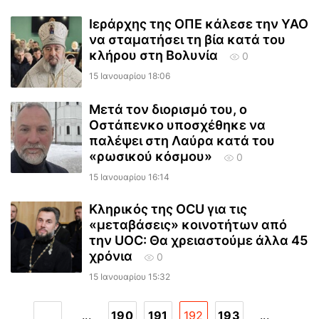
Ιεράρχης της ΟΠΕ κάλεσε την ΥΑΟ
να σταματήσει τη βία κατά του
κλήρου στη Βολυνία
0
15 Ιανουαρίου 18:06
Μετά τον διορισμό του, ο
Οστάπενκο υποσχέθηκε να
παλέψει στη Λαύρα κατά του
«ρωσικού κόσμου»
0
15 Ιανουαρίου 16:14
Κληρικός της OCU για τις
«μεταβάσεις» κοινοτήτων από
την UOC: Θα χρειαστούμε άλλα 45
χρόνια
0
15 Ιανουαρίου 15:32
...
190
191
192
193
...