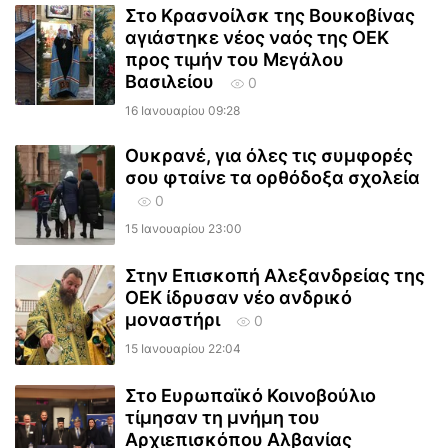
Στο Κρασνοίλσκ της Βουκοβίνας
αγιάστηκε νέος ναός της ΟΕΚ
προς τιμήν του Μεγάλου
Βασιλείου
0
16 Ιανουαρίου 09:28
Ουκρανέ, για όλες τις συμφορές
σου φταίνε τα ορθόδοξα σχολεία
0
15 Ιανουαρίου 23:00
Στην Επισκοπή Αλεξανδρείας της
ΟΕΚ ίδρυσαν νέο ανδρικό
μοναστήρι
0
15 Ιανουαρίου 22:04
Στο Ευρωπαϊκό Κοινοβούλιο
τίμησαν τη μνήμη του
Αρχιεπισκόπου Αλβανίας