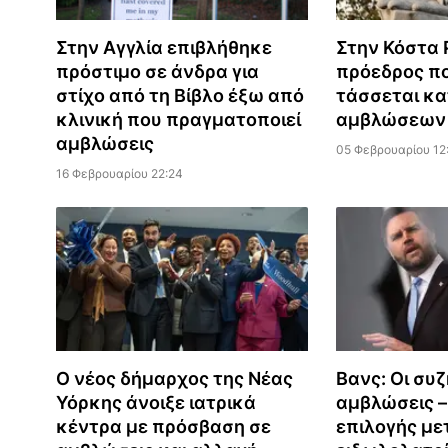
Στην Αγγλία επιβλήθηκε
Στην Κόστα 
πρόστιμο σε άνδρα για
πρόεδρος πο
στίχο από τη Βίβλο έξω από
τάσσεται κ
κλινική που πραγματοποιεί
αμβλώσεων
αμβλώσεις
05 Φεβρουαρίου 12
16 Φεβρουαρίου 22:24
Ο νέος δήμαρχος της Νέας
Βανς: Οι συζ
Υόρκης άνοιξε ιατρικά
αμβλώσεις –
κέντρα με πρόσβαση σε
επιλογής με