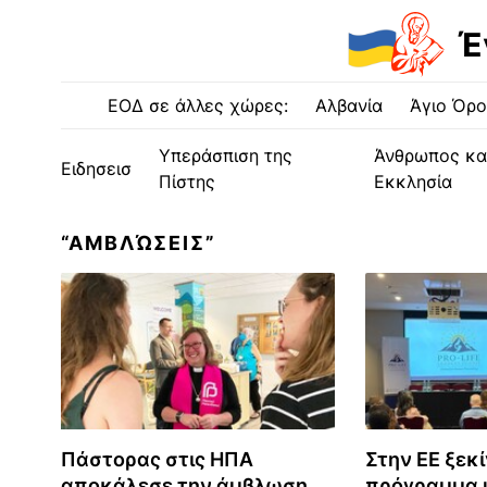
Έ
ΕΟΔ σε άλλες χώρες:
Αλβανία
Άγιο Όρο
Υπεράσπιση της
Άνθρωπος κα
Ειδησεισ
Πίστης
Εκκλησία
“ΑΜΒΛΏΣΕΙΣ”
Πάστορας στις ΗΠΑ
Στην ΕΕ ξεκ
αποκάλεσε την άμβλωση
πρόγραμμα 