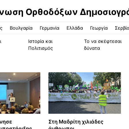
νωση Ορθοδόξων Δημοσιογ
ς
Βουλγαρία
Γερμανία
Ελλάδα
Γεωργία
Σερβί
ι
Ιστορία και
Το να σκέφτεσαι
Πολιτισμός
δύνατα
ίνησε
Στη Μαδρίτη χιλιάδες
υποστήριξης
άνθρωποι