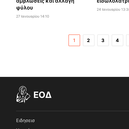
αμβλώσεις και αλλαγή
ειδωλολατρ
φύλου
24 Ιανουαρίου 13:3
27 Ιανουαρίου 14:10
1
2
3
4
EOΔ
Ειδησεισ