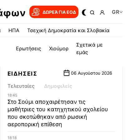
ράφων
GR
ΔΩΡΕΆ ΓΙΑ EOΔ
α
ΗΠΑ
Τσεχική Δημοκρατία και Σλοβακία
Σχετικά με
Ερωτήσεις
Χιούμορ
εμάς
ΕΙΔΗΣΕΙΣ
06 Αυγούστου 2026
Τελευταίες
Δημοφιλείς
18:45
Στο Σούμι αποχαιρέτησαν τις
μαθήτριες του κατηχητικού σχολείου
που σκοτώθηκαν από ρωσική
αεροπορική επίθεση
18:18