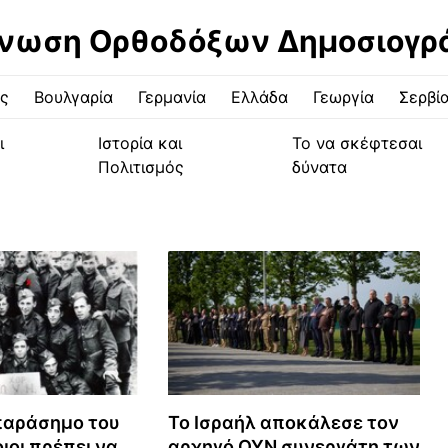
νωση Ορθοδόξων Δημοσιογ
ς
Βουλγαρία
Γερμανία
Ελλάδα
Γεωργία
Σερβί
ι
Ιστορία και
Το να σκέφτεσαι
Πολιτισμός
δύνατα
παράσημο του
Το Ισραήλ αποκάλεσε τον
ιοι πρέπει να
αρχηγό OYN συνεργάτη των