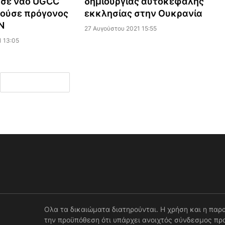
σε ναό UGCC
δημιουργίας αυτοκέφαλης
νούσε πρόγονος
εκκλησίας στην Ουκρανία
N
27 Αυγούστου 2021 15:55
1 13:05
Ολα τα δικαιώματα διατηρούνται. Η χρήση και η παρ
την προϋπόθεση ότι υπάρχει ανοιχτός σύνδεσμος προ