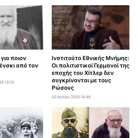
 για ποιον
Ινστιτούτο Εθνικής Μνήμης:
λένσκι από τον
Οι πολιτιστικοί Γερμανοί της
εποχής του Χίτλερ δεν
συγκρίνονται με τους
25 13:25
Ρώσους
02 Ιουλίου 2025 14:46