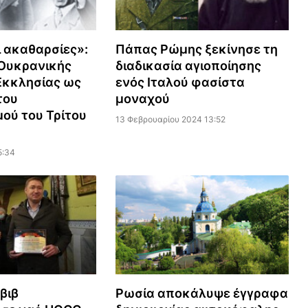
ι ακαθαρσίες»:
Πάπας Ρώμης ξεκίνησε τη
 Ουκρανικής
διαδικασία αγιοποίησης
Εκκλησίας ως
ενός Ιταλού φασίστα
του
μοναχού
μού του Τρίτου
13 Φεβρουαρίου 2024 13:52
5:34
βιβ
Ρωσία αποκάλυψε έγγραφα