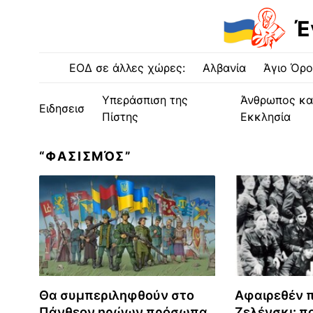
Έ
ΕΟΔ σε άλλες χώρες:
Αλβανία
Άγιο Όρο
Υπεράσπιση της
Άνθρωπος κα
Ειδησεισ
Πίστης
Εκκλησία
“ΦΑΣΙΣΜΌΣ”
Θα συμπεριληφθούν στο
Αφαιρεθέν 
Πάνθεον ηρώων πρόσωπα
Ζελένσκι: πο