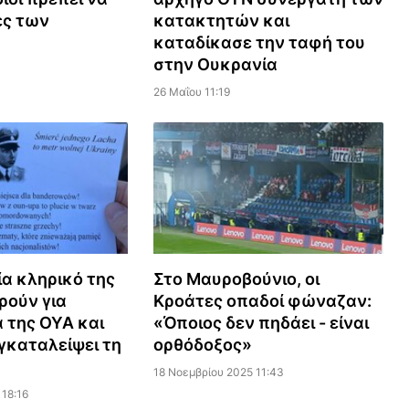
ες των
κατακτητών και
καταδίκασε την ταφή του
στην Ουκρανία
26 Μαΐου 11:19
α κληρικό της
Στο Μαυροβούνιο, οι
ρούν για
Κροάτες οπαδοί φώναζαν:
 της ΟΥΑ και
«Όποιος δεν πηδάει - είναι
γκαταλείψει τη
ορθόδοξος»
18 Νοεμβρίου 2025 11:43
18:16