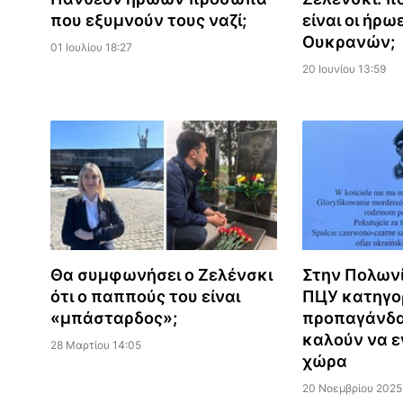
που εξυμνούν τους ναζί;
είναι οι ήρω
Ουκρανών;
01 Ιουλίου 18:27
20 Ιουνίου 13:59
Θα συμφωνήσει ο Ζελένσκι
Στην Πολωνί
ότι ο παππούς του είναι
ΠЦУ κατηγο
«μπάσταρδος»;
προπαγάνδα
καλούν να ε
28 Μαρτίου 14:05
χώρα
20 Νοεμβρίου 2025 