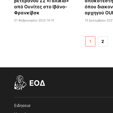
βετεράνου ΣΣ «Γαλικία»
αποκατέστη
από Ουνίτες στο Ιβάνο-
όπου διακο
Φρανκίβσκ
αρχηγού OU
01 Φεβρουαρίου 2022 14:15
15 Δεκεμβρίου 202
1
2
EOΔ
Ειδησεισ