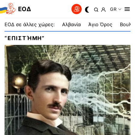
EOΔ
GR
ΕΟΔ σε άλλες χώρες:
Αλβανία
Άγιο Όρος
Βουλγ
“ΕΠΙΣΤΉΜΗ”