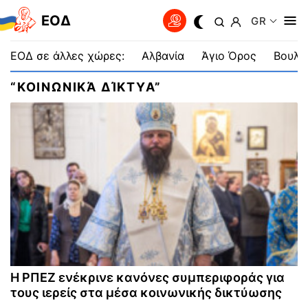
EOΔ
GR
ΕΟΔ σε άλλες χώρες:
Αλβανία
Άγιο Όρος
Βουλγ
“ΚΟΙΝΩΝΙΚΆ ΔΊΚΤΥΑ”
Η ΡΠΕΖ ενέκρινε κανόνες συμπεριφοράς για
τους ιερείς στα μέσα κοινωνικής δικτύωσης