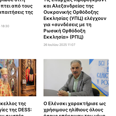
πτει από τους
και Αλεξανδρείας της
απαιτήσεις της
Ουκρανικής Ορθόδοξης
Εκκλησίας (УПЦ) ελέγχουν
για «συνδέσεις με τη
 18:30
Ρωσική Ορθόδοξη
Εκκλησία» (ΡПЦ)
26 Ιουλίου 2025 11:07
κελλος της
Ο Ελένσκι χαρακτήρισε ως
γίες της DESS:
χρήσιμους ηλίθιους όλους
υν σωστές
όσους επέκριναν τον νόμο