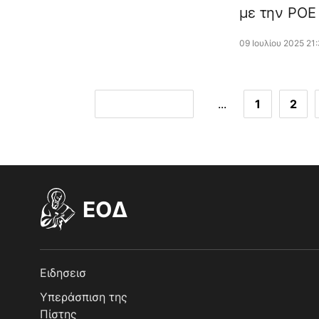
με την ΡΟΕ
09 Ιουλίου 2025 21
...
1
2
EOΔ
Ειδησεισ
Υπεράσπιση της
Πίστης