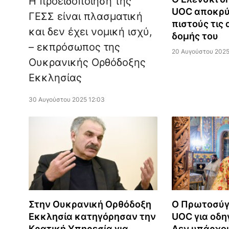
Η προειδοποίηση της
UOC αποκρύ
ΓΕΣΣ είναι πλασματική
πιστούς τις 
και δεν έχει νομική ισχύ,
δομής του
– εκπρόσωπος της
20 Αυγούστου 2025
Ουκρανικής Ορθόδοξης
Εκκλησίας
30 Αυγούστου 2025 12:03
Στην Ουκρανική Ορθόδοξη
O Πρωτοσύγ
Εκκλησία κατηγόρησαν την
UOC για οδη
Κρατική Υπηρεσία για
Δεν υπάρχο