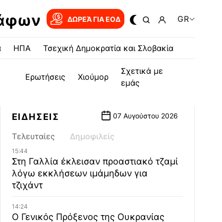
ράφων
GR
ΔΩΡΕΆ ΓΙΑ EOΔ
α
ΗΠΑ
Τσεχική Δημοκρατία και Σλοβακία
Σχετικά με
Ερωτήσεις
Χιούμορ
εμάς
ΕΙΔΗΣΕΙΣ
07 Αυγούστου 2026
Τελευταίες
Δημοφιλείς
15:44
Στη Γαλλία έκλεισαν προαστιακό τζαμί
λόγω εκκλήσεων ιμάμηδων για
τζιχάντ
14:24
Ο Γενικός Πρόξενος της Ουκρανίας