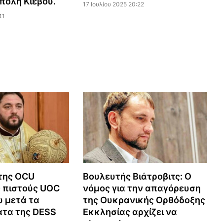
πολη Κιέβου.
17 Ιουλίου 2025 20:22
41
της OCU
Βουλευτής Βιάτροβιτς: Ο
 πιστούς UOC
νόμος για την απαγόρευση
υ μετά τα
της Ουκρανικής Ορθόδοξης
τα της DESS
Εκκλησίας αρχίζει να