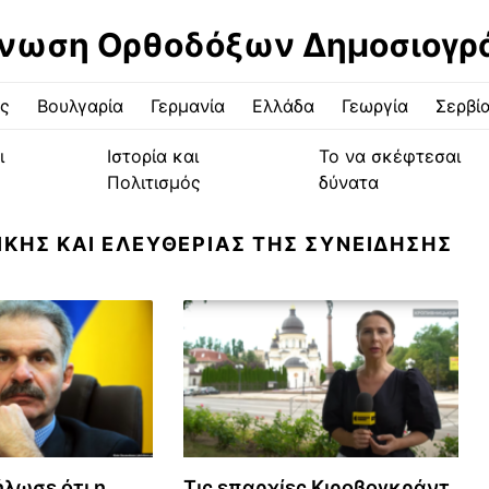
νωση Ορθοδόξων Δημοσιογ
ς
Βουλγαρία
Γερμανία
Ελλάδα
Γεωργία
Σερβί
ι
Ιστορία και
Το να σκέφτεσαι
Πολιτισμός
δύνατα
ΙΚΗΣ ΚΑΙ ΕΛΕΥΘΕΡΙΑΣ ΤΗΣ ΣΥΝΕΙΔΗΣΗΣ
ήλωσε ότι η
Τις επαρχίες Κιροβογκράντ