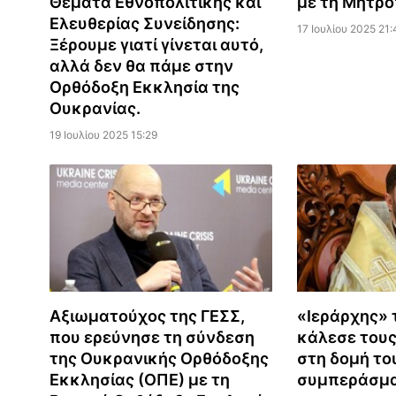
Θέματα Εθνοπολιτικής και
με τη Μητρό
Ελευθερίας Συνείδησης:
17 Ιουλίου 2025 21:
Ξέρουμε γιατί γίνεται αυτό,
αλλά δεν θα πάμε στην
Ορθόδοξη Εκκλησία της
Ουκρανίας.
19 Ιουλίου 2025 15:29
Αξιωματούχος της ΓΕΣΣ,
«Ιεράρχης» 
που ερεύνησε τη σύνδεση
κάλεσε τους
της Ουκρανικής Ορθόδοξης
στη δομή το
Εκκλησίας (ΟΠΕ) με τη
συμπεράσμα