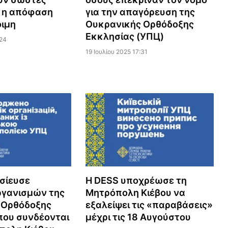
, η απόφαση
για την απαγόρευση της
οιμη
Ουκρανικής Ορθόδοξης
Εκκλησίας (УПЦ)
:24
19 Ιουλίου 2025 17:31
σίευσε
Η DESS υποχρέωσε τη
ργανισμών της
Μητρόπολη Κιέβου να
 Ορθόδοξης
εξαλείψει τις «παραβάσεις»
που συνδέονται
μέχρι τις 18 Αυγούστου