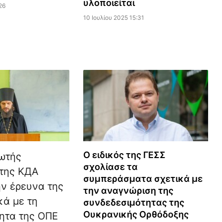
υλοποιείται
26
10 Ιουλίου 2025 15:31
Ο ειδικός της ΓΕΣΣ
ωτής
σχολίασε τα
της ΚДА
συμπεράσματα σχετικά με
ην έρευνα της
την αναγνώριση της
κά με τη
συνδεδεσιμότητας της
Ουκρανικής Ορθόδοξης
ητα της ΟΠΕ