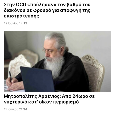
Στην OCU «πούλησαν» τον βαθμό του
διακόνου σε φρουρό για αποφυγή της
επιστράτευσης
12 Ιουνίου 14:13
Μητροπολίτης Αρσένιος: Από 24ωρο σε
νυχτερινό κατ' οίκον περιορισμό
11 Ιουνίου 21:34