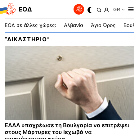
EOΔ
GR
ΕΟΔ σε άλλες χώρες:
Αλβανία
Άγιο Όρος
Βουλγ
“ΔΙΚΑΣΤΗΡΙΟ”
ΕΔΔΑ υποχρέωσε τη Βουλγαρία να επιτρέψει
στους Μάρτυρες του Ιεχωβά να
επισκέπτονται σπίτια