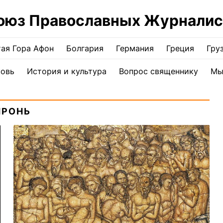
оюз Православных Журналис
ая Гора Афон
Болгария
Германия
Греция
Гру
ковь
История и культура
Вопрос священнику
Мы
ПРОНЬ