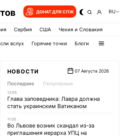
тов
RU
ДОНАТ ДЛЯ СПЖ
зия
Сербия
США
Чехия и Словакия
сли вслух
Горячие точки
Блоги
НОВОСТИ
07 Августа 2026
Последние
Популярные
12:05
Глава заповедника: Лавра должна
стать украинским Ватиканом
11:55
Во Львове возник скандал из-за
приглашения иерарха УПЦ на