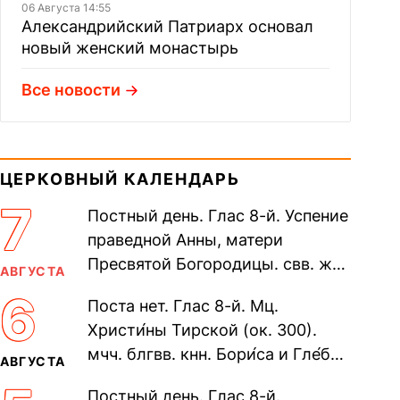
06 Августа 14:55
Александрийский Патриарх основал
новый женский монастырь
Все новости
ЦЕРКОВНЫЙ КАЛЕНДАРЬ
7
Постный день. Глас 8-й. Успение
праведной Анны, матери
Пресвятой Богородицы. свв. жен
АВГУСТА
Олимпиа́ды, диаконисы (409) и
6
Поста нет. Глас 8-й. Мц.
прп. Евпракси́и девы,...
Христи́ны Тирской (ок. 300).
мчч. блгвв. кнн. Бори́са и Гле́ба,
АВГУСТА
во Святом Крещении Рома́на и
Постный день. Глас 8-й.