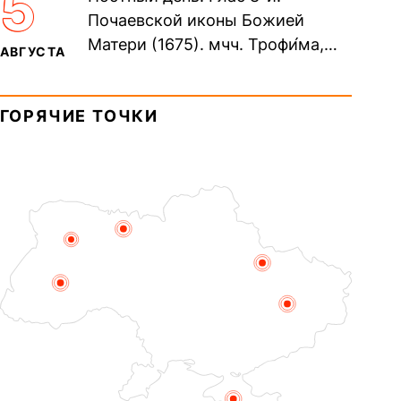
5
Дави́да (1015). Прп....
Почаевской иконы Божией
Матери (1675). мчч. Трофи́ма,
АВГУСТА
Фео́фила и с ними 13-ти
мучеников (284–305). прав.
ГОРЯЧИЕ ТОЧКИ
воина Фео́дора...