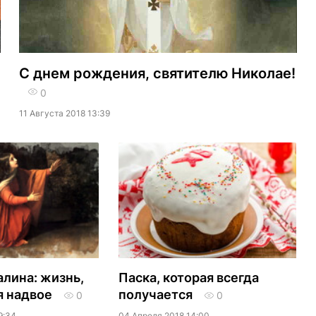
»
С днем рождения, святителю Николае!
0
11 Августа 2018 13:39
лина: жизнь,
Паска, которая всегда
я надвое
получается
0
0
9:34
04 Апреля 2018 14:00