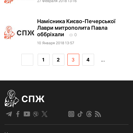
27 Февраля 2018 13:16
Намісника Києво-Печерської
Лаври митрополита Павла
оббріхали
0
10 Января 2018 13:57
1
2
3
4
...
СПЖ