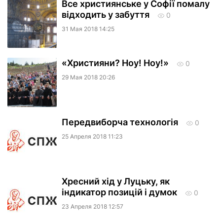
Все християнське у Софії помалу
відходить у забуття
0
31 Мая 2018 14:25
«Християни? Ноу! Ноу!»
0
29 Мая 2018 20:26
Передвиборча технологія
0
25 Апреля 2018 11:23
Хресний хід у Луцьку, як
індикатор позицій і думок
0
23 Апреля 2018 12:57