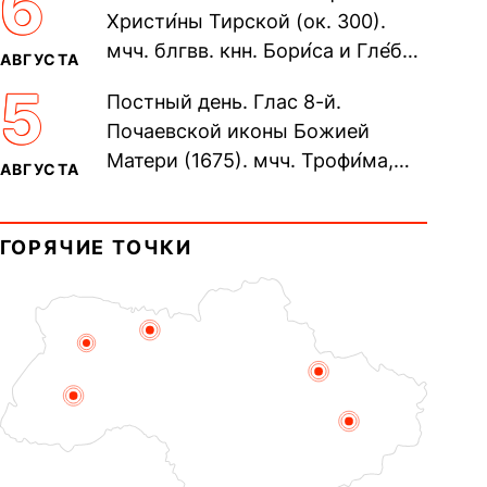
6
Христи́ны Тирской (ок. 300).
мчч. блгвв. кнн. Бори́са и Гле́ба,
АВГУСТА
во Святом Крещении Рома́на и
5
Постный день. Глас 8-й.
Дави́да (1015). Прп....
Почаевской иконы Божией
Матери (1675). мчч. Трофи́ма,
АВГУСТА
Фео́фила и с ними 13-ти
мучеников (284–305). прав.
ГОРЯЧИЕ ТОЧКИ
воина Фео́дора...