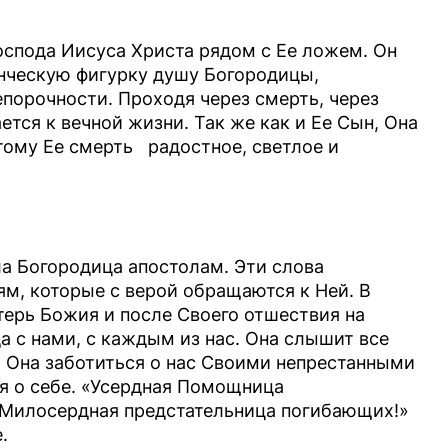
оспода Иисуса Христа рядом с Ее ложем. Он
нческую фигурку душу Богородицы,
порочности. Проходя через смерть, через
тся к вечной жизни. Так же как и Ее Сын, Она
тому Ее смерть радостное, светлое и
ла Богородица апостолам. Эти слова
ям, которые с верой обращаются к Ней. В
терь Божия и после Своего отшествия на
а с нами, с каждым из нас. Она слышит все
. Она заботиться о нас Своими непрестанными
я о себе. «Усердная Помощница
Милосердная предстательница погибающих!»
.