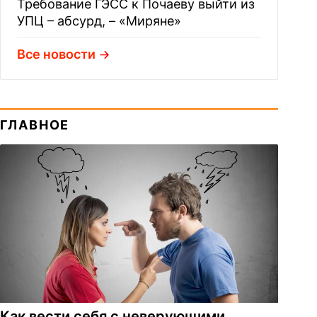
Требование ГЭСС к Почаеву выйти из
УПЦ – абсурд, – «Миряне»
Все новости
ГЛАВНОЕ
Как вести себя с неверующими