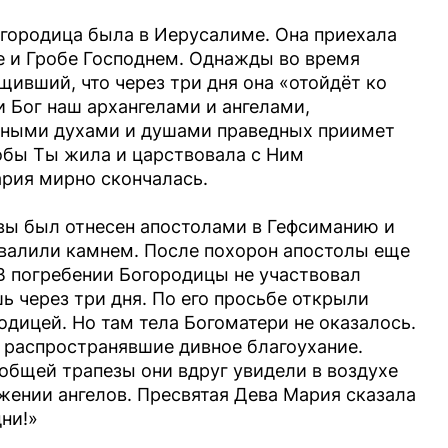
огородица была в Иерусалиме. Она приехала
фе и Гробе Господнем. Однажды во время
щивший, что через три дня она «отойдёт ко
и Бог наш архангелами и ангелами,
сными духами и душами праведных приимет
тобы Ты жила и царствовала с Ним
ария мирно скончалась.
вы был отнесен апостолами в Гефсиманию и
авалили камнем. После похорон апостолы еще
В погребении Богородицы не участвовал
 через три дня. По его просьбе открыли
одицей. Но там тела Богоматери не оказалось.
 распространявшие дивное благоухание.
общей трапезы они вдруг увидели в воздухе
ении ангелов. Пресвятая Дева Мария сказала
дни!»