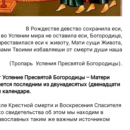
В Рождестве девство сохранила еси,
во Успении мира не оставила еси, Богородице,
преставилася еси к животу, Мати сущи Живота,
вами Твоими избавляеши от смерти души наша
(Тропарь Успения Пресвятой Богородицы).
т Успение Пресвятой Богородицы – Матери
яется последним из двунадесятых (двенадцати
 календаре.
ле Крестной смерти и Воскресения Спасителя
ко свидетельства об этом мы находим в
авославных таким же важным источником