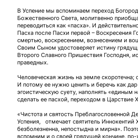
В Успение мы вспоминаем переход Богород
Божественного Света, молитвенно приобща
переводиться как «пасха». И действительн
Пасха после Пасхи первой – Воскресения Г
смертью, воскресением, вознесением и во
Своим Сыном удостоверяет истину грядуще
Второго Славного Пришествия Господня, и
праведных.
Человеческая жизнь на земле скоротечна; 
И потому ее нужно ценить и беречь как да
эгоистическую суету, наполнять «единым 
сделать ее пасхой, переходом в Царствие 
«Чистота и святость Преблагословенной Д
Успения, отмечает святитель Иннокентий 
безболезненна, непостыдна и мирна». Поэт
вспомним и о своей грядущей кончине, по