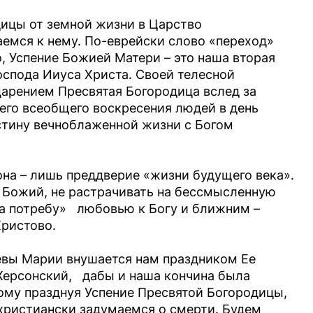
ицы от земной жизни в Царство
емся к нему. По-еврейски слово «переход»
о, Успение Божией Матери – это наша вторая
оспода Ииуса Христа. Своей телесной
царением Пресвятая Богородица вслед за
го всеобщего воскресения людей в день
стину вечноблаженной жизни с Богом
она – лишь преддверие «жизни будущего века».
р Божий, не растрачивать на бессмысленную
на потребу» любовью к Богу и ближним –
Христово.
евы Марии внушается нам праздником Ее
Херсонский, дабы и наша кончина была
ому празднуя Успение Пресвятой Богородицы,
-христиански задумаемся о смерти. Будем