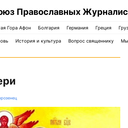
оюз Православных Журналис
ая Гора Афон
Болгария
Германия
Греция
Гру
ковь
История и культура
Вопрос священнику
Мы
ери
орозенец