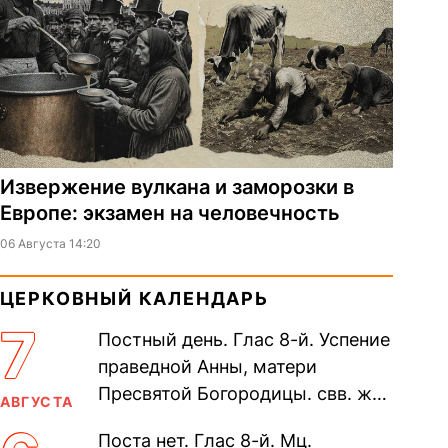
Извержение вулкана и заморозки в
Европе: экзамен на человечность
06 Августа 14:20
ЦЕРКОВНЫЙ КАЛЕНДАРЬ
7
Постный день. Глас 8-й. Успение
праведной Анны, матери
Пресвятой Богородицы. свв. жен
АВГУСТА
Олимпиа́ды, диаконисы (409) и
Поста нет. Глас 8-й. Мц.
прп. Евпракси́и девы,...