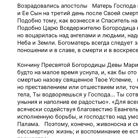
Возрадовались апостолы Матерь Господа в
и Ее Сын на третий день после Своей смерт
Подобно тому, как вознесся и Спаситель н
Подобно Царю Вседержителю Богородица не
но воцарилась над ангелами и людьми, над
Неба и Земли. Богоматерь всегда следует з
поношении и в славе, в смерти и в воскрес
Кончину Пресвятой Богородицы Девы Марии
будто на малое время уснула, и, как бы ото
смертью назову священное Твое Успение,
но преставлением или отшествием или, точ
тела, Ты водворяешься у Господа... Ты сот
уныния и наполнив ее радостью». «Для все
всячески содействуя благовестию Евангель
исполненную борьбы, и господство над ум
Палама. Поэтому, конечно, живоносна и с
бессмертную жизнь; и воспоминание ее ес