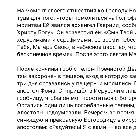
На момент своего отшествия ко Господу Б
туда для того, чтобы помолиться на Голго
молитвы Ей явился архангел Гавриил, сооб
Христу Богу». Он возвестил ей: «Сын Твой 
херувимами и серафимами, со всеми небе
Тебя, Матерь Свою, в небесное царство, ч
бесконечное время». После этого святая М
После кончины гроб с телом Пречистой Де
там захоронен в пещере, вход в которую з
три дня оставались у пещеры и молились. 
апостол Фома. Он пришёл в Иерусалим лишь
гробницу, чтобы он мог проститься с Богор
Остались одни лишь погребальные пелены,
Апостолы недоумевали. Вечером во время 
сияющую и прекрасную Богородицу в окруж
апостолам: «Радуйтесь! Я с вами — во все 