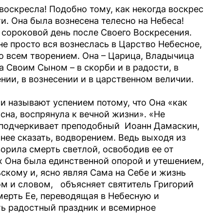
оскресла! Подобно тому, как некогда воскрес
и. Она была вознесена телесно на Небеса!
а сороковой день после Своего Воскресения.
 просто вся вознеслась в Царство Небесное,
о всем творением. Она – Царица, Владычица
а Своим Сыном – в скорби и в радости, в
ении, в вознесении и в царственном величии.
 называют успением потому, что Она «как
 сна, воспрянула к вечной жизни». «Не
 подчеркивает преподобный Иоанн Дамаскин,
нее сказать, водворением. Ведь выходя из
ворила смерть светлой, освободив ее от
х Она была единственной опорой и утешением,
скому и, ясно являя Сама на Себе и жизнь
ом и словом, объясняет святитель Григорий
мерть Ее, переводящая в Небесную и
ть радостный праздник и всемирное