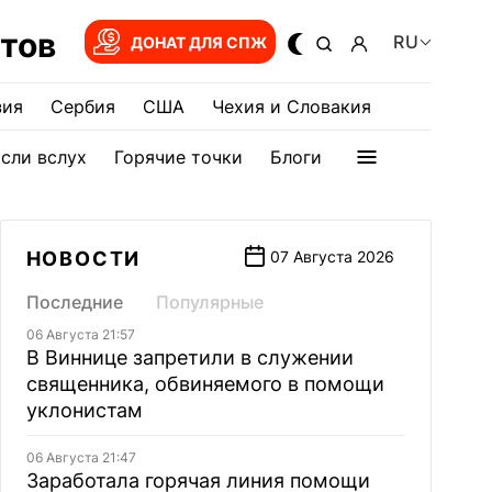
тов
RU
ДОНАТ ДЛЯ СПЖ
зия
Сербия
США
Чехия и Словакия
сли вслух
Горячие точки
Блоги
НОВОСТИ
07 Августа 2026
Последние
Популярные
06 Августа 21:57
В Виннице запретили в служении
священника, обвиняемого в помощи
уклонистам
06 Августа 21:47
Заработала горячая линия помощи