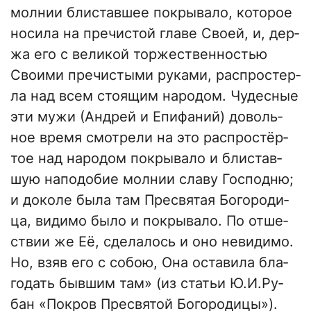
мол­нии бли­став­шее по­кры­ва­ло, ко­то­рое
носила на пре­чи­стой гла­ве Сво­ей, и, дер­
жа его с ве­ли­кой тор­же­ствен­но­стью
Сво­и­ми пре­чи­сты­ми рука­ми, рас­про­стер­
ла над всем сто­я­щим на­ро­дом. Чудес­ные
эти му­жи (Ан­дрей и Епи­фа­ний) до­воль­
ное вре­мя смот­ре­ли на это рас­про­стёр­
тое над на­ро­дом покры­ва­ло и бли­став­
шую на­по­до­бие мол­нии славу Гос­под­ню;
и до­ко­ле бы­ла там Пре­свя­тая Бо­го­ро­ди­
ца, ви­ди­мо бы­ло и по­кры­ва­ло. По от­ше­
ствии же Её, сде­ла­лось и оно неви­ди­мо.
Но, взяв его с со­бою, Она оста­ви­ла бла­
го­дать бывшим там» (из статьи Ю.И.Ру­
бан «Покров Пресвятой Богородицы»).