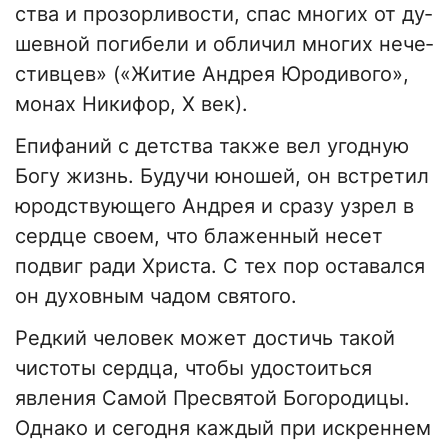
ства и про­зор­ли­во­сти, спас мно­гих от ду­
шев­ной погибели и об­ли­чил мно­гих нече­
стив­цев» («Житие Андрея Юродивого»,
монах Никифор, X век).
Епифаний с детства также вел угодную
Богу жизнь. Будучи юношей, он встретил
юродствующего Андрея и сразу узрел в
сердце своем, что блаженный несет
подвиг ради Христа. С тех пор оставался
он духовным чадом святого.
Редкий человек может достичь такой
чистоты сердца, чтобы удостоиться
явления Самой Пресвятой Богородицы.
Однако и сегодня каждый при искреннем