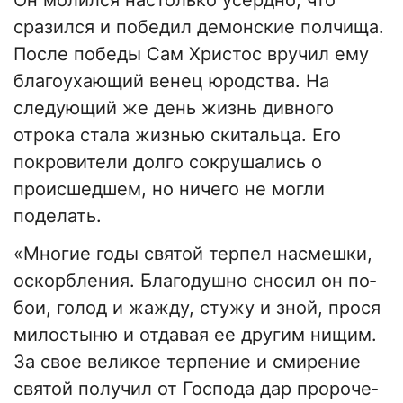
Он молился настолько усердно, что
сразился и победил демонские полчища.
После победы Сам Христос вручил ему
благоухающий венец юродства. На
следующий же день жизнь дивного
отрока стала жизнью скитальца. Его
покровители долго сокрушались о
происшедшем, но ничего не могли
поделать.
«Мно­гие го­ды свя­той тер­пел на­смеш­ки,
оскорб­ле­ния. Бла­го­душ­но сносил он по­
бои, го­лод и жаж­ду, сту­жу и зной, про­ся
ми­ло­сты­ню и от­да­вая ее дру­гим ни­щим.
За свое ве­ли­кое тер­пе­ние и сми­ре­ние
свя­той по­лу­чил от Гос­по­да дар про­ро­че­