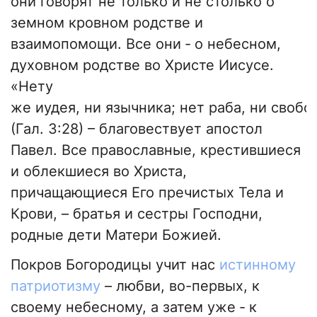
они говорят не только и не столько о
земном кровном родстве и
взаимопомощи. Все они ‑ о небесном,
духовном родстве во Христе Иисусе.
«Нету
же иудея, ни язычника; нет раба, ни свобо
(Гал. 3:28) – благовествует апостол
Павел. Все православные, крестившиеся
и облекшиеся во Христа,
причащающиеся Его пречистых Тела и
Крови, – братья и сестры Господни,
родные дети Матери Божией.
Покров Богородицы учит нас
истинному
патриотизму
– любви, во-первых, к
своему небесному, а затем уже ‑ к