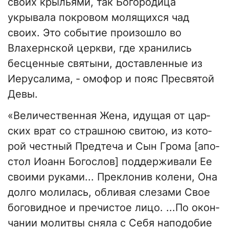
своих крыльями, так Богородица
укрывала покровом молящихся чад
своих. Это событие произошло во
Влахернской церкви, где хранились
бесценные святыни, доставленные из
Иерусалима, ‑ омофор и пояс Пресвятой
Девы.
«Ве­ли­че­ствен­ная Же­на, иду­щая от цар­
ских врат со страш­ною сви­тою, из ко­то­
рой чест­ный Пред­те­ча и Сын Гро­ма [апо­
стол Иоанн Бо­го­слов] поддержи­ва­ли Ее
сво­и­ми ру­ка­ми... Пре­кло­нив ко­ле­ни, Она
дол­го мо­ли­лась, об­ли­вая слеза­ми Свое
бо­го­вид­ное и пре­чи­стое ли­цо. ...По окон­
ча­нии молитвы сня­ла с Се­бя на­по­до­бие