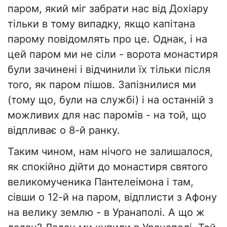
паром, який міг забрати нас від Дохіару
тільки в тому випадку, якщо капітана
парому повідомлять про це. Однак, і на
цей паром ми не сіли - ворота монастиря
були зачинені і відчинили їх тільки після
того, як паром пішов. Запізнилися ми
(тому що, були на службі) і на останній з
можливих для нас паромів - на той, що
відпливає о 8-й ранку.
Таким чином, нам нічого не залишалося,
як спокійно дійти до монастиря святого
великомученика Пантелеімона і там,
сівши о 12-й на паром, відплисти з Афону
на велику землю - в Уранаполі. А що ж