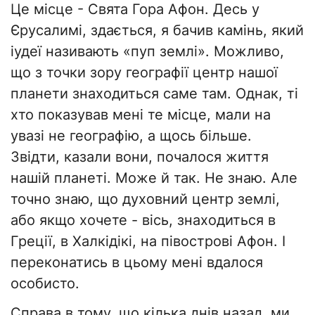
Це місце - Свята Гора Афон. Десь у
Єрусалимі, здається, я бачив камінь, який
іудеї називають «пуп землі». Можливо,
що з точки зору географії центр нашої
планети знаходиться саме там. Однак, ті
хто показував мені те місце, мали на
увазі не географію, а щось більше.
Звідти, казали вони, почалося життя
нашій планеті. Може й так. Не знаю. Але
точно знаю, що духовний центр землі,
або якщо хочете - вісь, знаходиться в
Греції, в Халкідікі, на півострові Афон. І
переконатись в цьому мені вдалося
особисто.
Справа в тому, що кілька днів назад, ми,