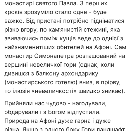
монастирі святого Павла. З перших
кроків зрозуміло стало одне - буде
важко. Від пристані потрібно підніматися
різко вгору, по кам’янистій стежині, яка
звиваючись поміж кущів веде до однієї з
найзнаменитіших обителей на Афоні. Сам
монастир Симонапетра розташований на
вершині невеличкої гори (однак, коли
дивишся з балкону архондарику
(монастирського готелю) вниз, в прірву,
то ілюзія «невеличкості» швидко зникає).
Прийняли нас чудово - нагодували,
обдарували і з Богом відпустили.
Природа на Афоні дуже гарна і дуже
різна. Якщо з одного боку Гори ландшафт