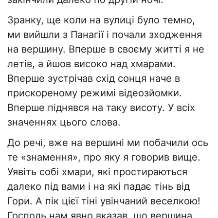
Зранку, ще коли на вулиці було темно,
ми вийшли з Панагії і почали зходження
на вершину. Вперше в своєму житті я не
летів, а йшов високо над хмарами.
Вперше зустрічав схід сонця наче в
прискореному режимі відеозйомки.
Вперше піднявся на таку висоту. У всіх
значеннях цього слова.
До речі, вже на вершині ми побачили ось
те «знамення», про яку я говорив вище.
Уявіть собі хмари, які простираються
далеко під вами і на які падає тінь від
Гори. А пік цієї тіні увінчаний веселкою!
Господь нам явно вказав, що вершина