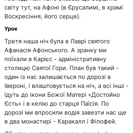
світу тут, на Афоні (в Єрусалимі, в храмі
Воскресіння, його серце).
Урок
Третя наша ніч була в Лаврі святого
Афанасія Афонського. А зранку ми
поїхали в Карієс - адміністративну
столицю Святої Гори. План був такий -
один із нас залишається по дорозі в
Івероні, і влаштовується на ніч, а всі інші -
їдуть до ікони Божої Матері «Достойно
Єсть» і в келію до старця Паїсія. По
дорозі ми впросили водія завезти нас ще
в два монастирі - Каракалл і Філофей.