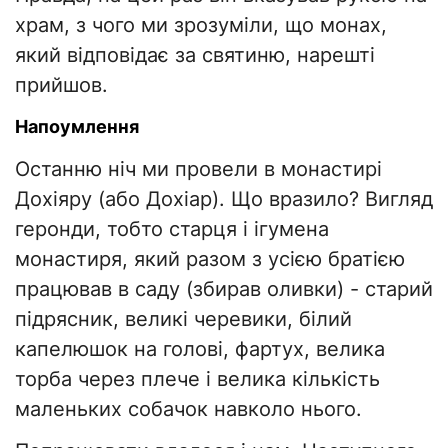
храм, з чого ми зрозуміли, що монах,
який відповідає за святиню, нарешті
прийшов.
Напоумлення
Останню ніч ми провели в монастирі
Дохіяру (або Дохіар). Що вразило? Вигляд
геронди, тобто старця і ігумена
монастиря, який разом з усією братією
працював в саду (збирав оливки) - старий
підрясник, великі черевики, білий
капелюшок на голові, фартух, велика
торба через плече і велика кількість
маленьких собачок навколо нього.