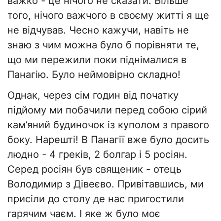
важко - це нічого не сказати. Більше
того, нічого важчого в своєму житті я ще
не відчував. Чесно кажучи, навіть не
знаю з чим можна було б порівняти те,
що ми пережили поки піднімалися в
Панагію. Було неймовірно складно!
Однак, через сім годин від початку
підйому ми побачили перед собою сірий
кам’яний будиночок із куполом з правого
боку. Нарешті! В Панагії вже було досить
людно - 4 греків, 2 болгар і 5 росіян.
Серед росіян був священик - отець
Володимир з Дівеєво. Привітавшись, ми
присіли до столу де нас пригостили
гарячим чаєм. І яке ж було моє