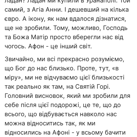
ладан? Ладан ми купили в Уранаполі. Той
самий, з Агіа Анни. І дешевший на кілька
євро. А ікону, як нам вдалося дізнатися,
ще не зробили. Тому, можливо, Господь
та Божа Матір просто вберегли нас від
чогось. Афон - це інший світ.
Звичайно, ми всі прекрасно розуміємо,
що Бог до нас близько. Проте, тут, «в
міру», ми не відчуваємо цієї близькості
так реально як там, на Святій Горі.
Головний висновок, який ми зробили для
себе після цієї подорожі, це те, що до
всього, що відбувається навколо нас
можна відноситись так, як ми
відносились на Афоні - у всьому бачити