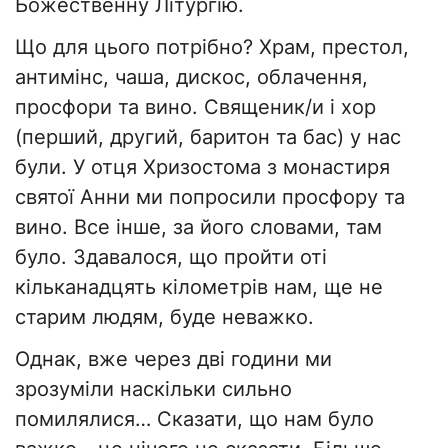
Божественну Літургію.
Що для цього потрібно? Храм, престол,
антимінс, чаша, дискос, облачення,
просфори та вино. Священик/и і хор
(перший, другий, баритон та бас) у нас
були. У отця Хризостома з монастиря
святої Анни ми попросили просфору та
вино. Все інше, за його словами, там
було. Здавалося, що пройти оті
кільканадцять кілометрів нам, ще не
старим людям, буде неважко.
Однак, вже через дві години ми
зрозуміли наскільки сильно
помилялися… Сказати, що нам було