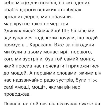
себе місце для ночівлі, на складених
обабіч дороги великих стовбурах
зрізаних дерев, ми побачили…
маршрутне таксі номер три.
Здивувалися? Звичайно! Ще більше ми
здивувалися тоді, коли почули, що водій
прямує в… Каракалл. Вже за півгодини
ми були в цьому монастирі і першого,
кого ми зустріли, був той самий монах,
який просив нас почекати і приложитися
до мощей. А першими словами, якими він
нас надзвичайно радо зустрів, були ті ж
самі «мощі, мощі», якими він нас
проводжав.
Правда, на цей раз він вказував рукою на