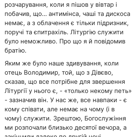
розчарування, коли я пішов у вівтар і
побачив, що… антимінса, чаші та дискоса
немає, а з облачення є тільки підризник,
поручі та єпитрахіль. Літургію служити
було неможливо. Про що я й повідомив
братію.
Яким же було наше здивування, коли
отець Володимир, той, що з Дівєво,
сказав, що все потрібне для звершення
Літургії у нього є, - «только некому петь»
- зазначив він. У нас же, все навпаки - є
кому співати, але немає на чому (і в
чому) служити. Зрештою, Богослужіння
ми розпочали близько десятої вечора, а
закінчили далеко по другій ночі.