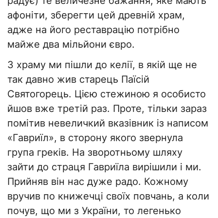
радує) те величезне бажання, яке мають
афоніти, зберегти цей древній храм,
адже на його реставрацію потрібно
майже два мільйони євро.
З храму ми пішли до келії, в якій ще не
так давно жив старець Паїсій
Святогорець. Цією стежиною я особисто
йшов вже третій раз. Проте, тільки зараз
помітив невеличкий вказівник із написом
«Гавриїл», в сторону якого звернула
група греків. На зворотньому шляху
зайти до страця Гавриїла вирішили і ми.
Прийняв він нас дуже радо. Кожному
вручив по книжечці своїх повчань, а коли
почув, що ми з України, то легенько