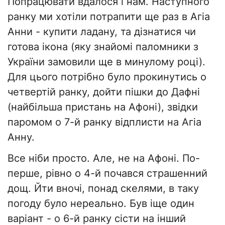
Попрацювати вдалося і нам. Наступного
ранку ми хотіли потрапити ще раз в Агіа
Анни - купити ладану, та дізнатися чи
готова ікона (яку знайомі паломники з
України замовили ще в минулому році).
Для цього потрібно було прокинутись о
четвертій ранку, дойти пішки до Дафні
(найбільша пристань на Афоні), звідки
паромом о 7-й ранку відплисти на Агіа
Анну.
Все ніби просто. Але, не на Афоні. По-
перше, рівно о 4-й почався страшенний
дощ. Йти вночі, понад скелями, в таку
погоду було нереально. Був іще один
варіант - о 6-й ранку сісти на інший