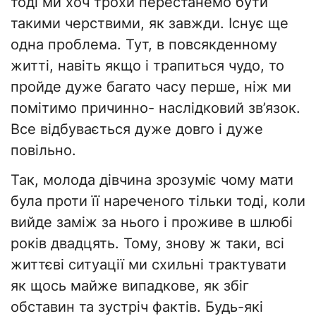
тоді ми хоч трохи перестанемо бути
такими черствими, як завжди. Існує ще
одна проблема. Тут, в повсякденному
житті, навіть якщо і трапиться чудо, то
пройде дуже багато часу перше, ніж ми
помітимо причинно- наслідковий зв’язок.
Все відбувається дуже довго і дуже
повільно.
Так, молода дівчина зрозуміє чому мати
була проти її нареченого тільки тоді, коли
вийде заміж за нього і проживе в шлюбі
років двадцять. Тому, знову ж таки, всі
життєві ситуації ми схильні трактувати
як щось майже випадкове, як збіг
обставин та зустріч фактів. Будь-які