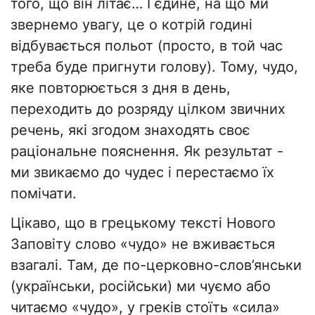
того, що він літає… І єдине, на що ми
звернемо увагу, це о котрій годині
відбувається польот (просто, в той час
треба буде пригнути голову). Тому, чудо,
яке повторюється з дня в день,
переходить до розряду цілком звичних
речень, які згодом знаходять своє
раціональне пояснення. Як результат -
ми звикаємо до чудес і перестаємо їх
помічати.
Цікаво, що в грецькому тексті Нового
Заповіту слово «чудо» не вживається
взагалі. Там, де по-церковно-слов’янськи
(українськи, російськи) ми чуємо або
читаємо «чудо», у греків стоїть «сила»