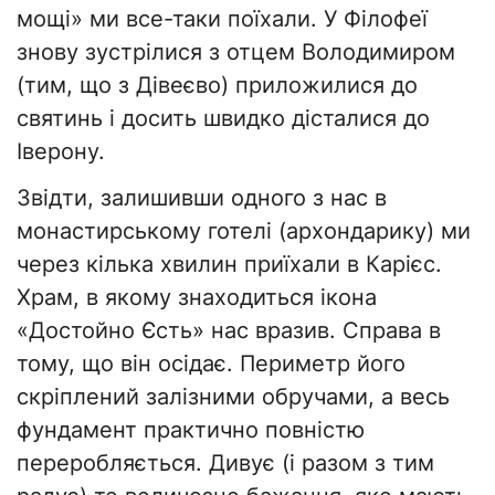
мощі» ми все-таки поїхали. У Філофеї
знову зустрілися з отцем Володимиром
(тим, що з Дівеєво) приложилися до
святинь і досить швидко дісталися до
Іверону.
Звідти, залишивши одного з нас в
монастирському готелі (архондарику) ми
через кілька хвилин приїхали в Карієс.
Храм, в якому знаходиться ікона
«Достойно Єсть» нас вразив. Справа в
тому, що він осідає. Периметр його
скріплений залізними обручами, а весь
фундамент практично повністю
переробляється. Дивує (і разом з тим