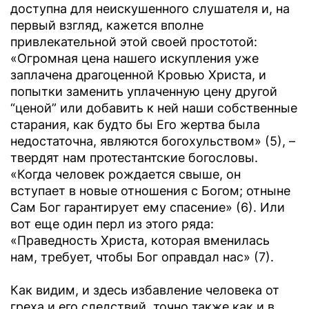
доступна для неискушенного слушателя и, на
первый взгляд, кажется вполне
привлекательной этой своей простотой:
«Огромная цена нашего искупления уже
заплачена драгоценной Кровью Христа, и
попытки заменить уплаченную цену другой
“ценой” или добавить к ней наши собственные
старания, как будто бы Его жертва была
недостаточна, являются богохульством» (5), –
твердят нам протестантские богословы.
«Когда человек рождается свыше, он
вступает в новые отношения с Богом; отныне
Сам Бог гарантирует ему спасение» (6). Или
вот еще один перл из этого ряда:
«Праведность Христа, которая вменилась
нам, требует, чтобы Бог оправдал нас» (7).
Как видим, и здесь избавление человека от
греха и его следствий, точно также как и в