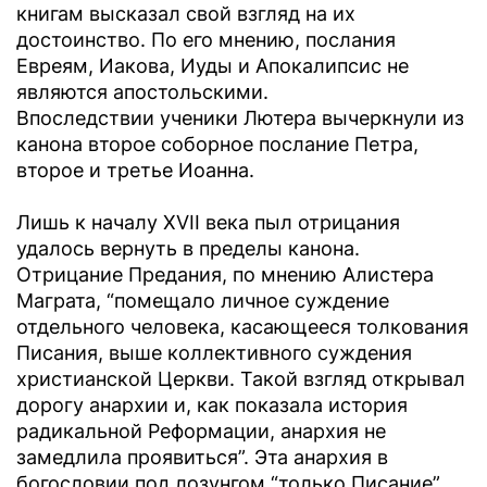
книгам высказал свой взгляд на их
достоинство. По его мнению, послания
Евреям, Иакова, Иуды и Апокалипсис не
являются апостольскими.
Впоследствии ученики Лютера вычеркнули из
канона второе соборное послание Петра,
второе и третье Иоанна.
Лишь к началу XVII века пыл отрицания
удалось вернуть в пределы канона.
Отрицание Предания, по мнению Алистера
Маграта, “помещало личное суждение
отдельного человека, касающееся толкования
Писания, выше коллективного суждения
христианской Церкви. Такой взгляд открывал
дорогу анархии и, как показала история
радикальной Реформации, анархия не
замедлила проявиться”. Эта анархия в
богословии под лозунгом “только Писание”