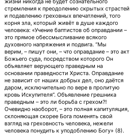
жизни никогда не будет сознательного
стремления к преодолению скрытых страстей
и подавлению греховных впечатлений, того
корня зла, который живёт в душе каждого
человека: «Учение баптистов об оправдании –
это прямое обессмысливание всякого
духовного напряжения и подвига. “Мы
верим, – пишут они, – что оправдание – это акт
Божьего суда, посредством которого Он
объявляет верующего праведным на
основании праведности Христа. Оправдание
не зависит от наших добрых дел, оно даётся
даром, исключительно по вере в пролитую
кровь Искупителя”. Объявление грешника
праведным – это ли борьба с грехом?!
Очевидно наоборот, – это полная капитуляция,
склоняющая скорее Бога поменять свой
взгляд на греховность человека, нежели
человека понудить к уподоблению Богу» (8).