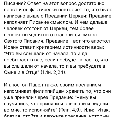
Писания? Ответ на этот вопрос достаточно
прост и он фактически повторяет то, что было
написано выше о Предании Церкви: Предание
наполняет Писание смыслом. И чем дальше
человек отстоит от Церкви, тем более
непонятным для него становится смысл
Святого Писания. Предание – вот что апостол
Иоанн ставит критерием истинности веры:
"Что вы слышали от начала, то и да
пребывает в вас, если пребудет в вас то, что
вы слышали от начала, то и вы пребудете в
Сыне и в Отце" (1Ин. 2,24).
И апостол Павел также своим посланием
напоминает филиппийцам хранить то, что они
уже приняли через Предание: "Чему вы
научились, что приняли и слышали и видели
во мне, то исполняйте" (Флп. 4,9). Или: "Итак,
братия, стойте и держите предания, которым