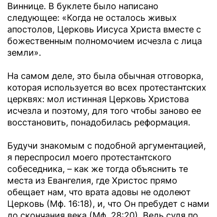
Виннице. В буклете было написано
следующее: «Когда не осталось живых
апостолов, Церковь Иисуса Христа вместе с
божественным полномочием исчезла с лица
земли».
На самом деле, это была обычная отговорка,
которая используется во всех протестантских
церквях: мол истинная Церковь Христова
исчезла и поэтому, для того чтобы заново ее
восстановить, понадобилась реформация.
Будучи знакомым с подобной аргументацией,
я переспросил моего протестантского
собеседника, – как же тогда объяснить те
места из Евангелия, где Христос прямо
обещает нам, что врата адовы не одолеют
Церковь (Мф. 16:18), и, что Он пребудет с нами
до скончания века (Мф. 28:20). Ведь судя по