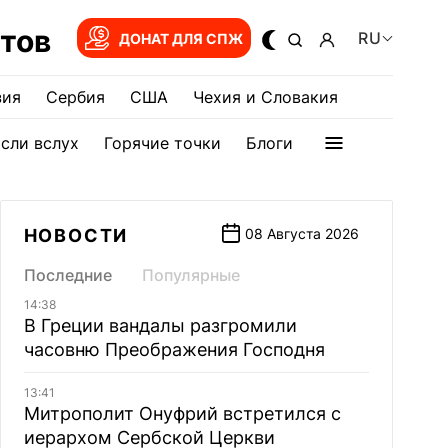
тов
RU
ДОНАТ ДЛЯ СПЖ
зия
Сербия
США
Чехия и Словакия
сли вслух
Горячие точки
Блоги
НОВОСТИ
08 Августа 2026
Последние
Популярные
14:38
В Греции вандалы разгромили
часовню Преображения Господня
13:41
Митрополит Онуфрий встретился с
иерархом Сербской Церкви