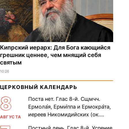
Кипрский иерарх: Для Бога кающийся
грешник ценнее, чем мнящий себя
святым
10:26
ЦЕРКОВНЫЙ КАЛЕНДАРЬ
8
Поста нет. Глас 8-й. Сщмчч.
Ермола́я, Ерми́ппа и Ермокра́та,
иереев Никомидийских (ок.
АВГУСТА
305). Прп. Моисе́я У́грина,
Постный день. Глас 8-й. Успение