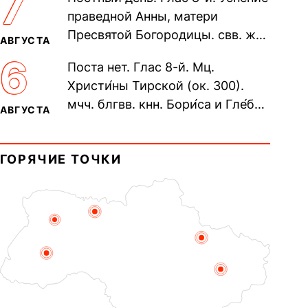
7
Печерского, в Ближних
праведной Анны, матери
пещерах...
Пресвятой Богородицы. свв. жен
АВГУСТА
Олимпиа́ды, диаконисы (409) и
6
Поста нет. Глас 8-й. Мц.
прп. Евпракси́и девы,...
Христи́ны Тирской (ок. 300).
мчч. блгвв. кнн. Бори́са и Гле́ба,
АВГУСТА
во Святом Крещении Рома́на и
Дави́да (1015). Прп....
ГОРЯЧИЕ ТОЧКИ