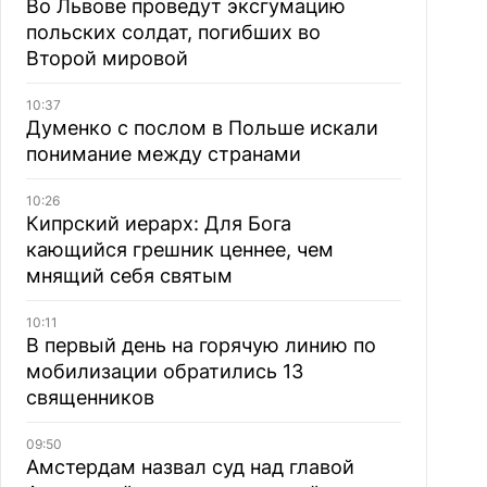
Во Львове проведут эксгумацию
польских солдат, погибших во
Второй мировой
10:37
Думенко с послом в Польше искали
понимание между странами
10:26
Кипрский иерарх: Для Бога
кающийся грешник ценнее, чем
мнящий себя святым
10:11
В первый день на горячую линию по
мобилизации обратились 13
священников
09:50
Амстердам назвал суд над главой