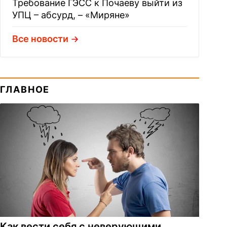
Требование ГЭСС к Почаеву выйти из
УПЦ – абсурд, – «Миряне»
Все новости
ГЛАВНОЕ
Как вести себя с неверующими