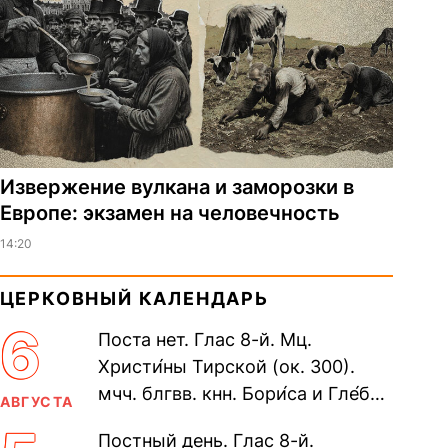
Извержение вулкана и заморозки в
Европе: экзамен на человечность
14:20
ЦЕРКОВНЫЙ КАЛЕНДАРЬ
6
Поста нет. Глас 8-й. Мц.
Христи́ны Тирской (ок. 300).
мчч. блгвв. кнн. Бори́са и Гле́ба,
АВГУСТА
во Святом Крещении Рома́на и
Постный день. Глас 8-й.
Дави́да (1015). Прп....