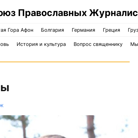
оюз Православных Журналис
ая Гора Афон
Болгария
Германия
Греция
Гру
ковь
История и культура
Вопрос священнику
Мы
ны
ПЖ