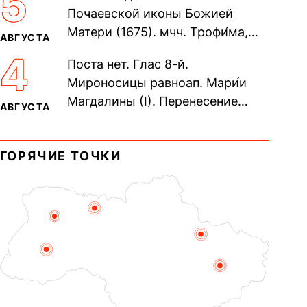
5
Почаевской иконы Божией
Матери (1675). мчч. Трофи́ма,
АВГУСТА
Фео́фила и с ними 13-ти
4
Поста нет. Глас 8-й.
мучеников (284–305). прав.
Мироносицы равноап. Мари́и
воина Фео́дора...
Магдалины (I). Перенесение
АВГУСТА
мощей сщмч. Фо́ки, епископа
Синопского (403–404). Прп.
ГОРЯЧИЕ ТОЧКИ
Корни́лия...