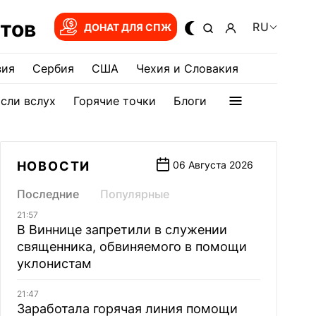
тов
RU
ДОНАТ ДЛЯ СПЖ
зия
Сербия
США
Чехия и Словакия
сли вслух
Горячие точки
Блоги
НОВОСТИ
06 Августа 2026
Последние
Популярные
21:57
В Виннице запретили в служении
священника, обвиняемого в помощи
уклонистам
21:47
Заработала горячая линия помощи