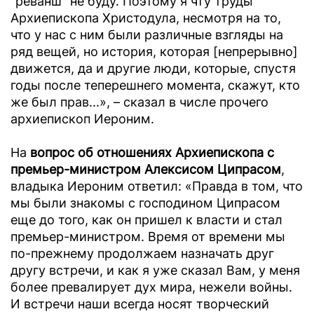
"реванш" не буду. Поэтому я чту труды
Архиепископа Христодула, несмотря на то,
что у нас с ним были различные взгляды на
ряд вещей, но история, которая [непрерывно]
движется, да и другие люди, которые, спустя
годы после теперешнего момента, скажут, кто
же был прав...», – сказал в числе прочего
архиепископ Иероним.
На
вопрос об отношениях Архиепископа с
премьер-министром Алексисом Ципрасом
,
владыка Иероним ответил: «Правда в том, что
мы были знакомы с господином Ципрасом
еще до того, как он пришел к власти и стал
премьер-министром. Время от времени мы
по-прежнему продолжаем назначать друг
другу встречи, и как я уже сказал Вам, у меня
более превалирует дух мира, нежели войны.
И встречи наши всегда носят творческий