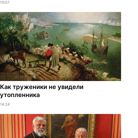
19:07
Как труженики не увидели
утопленника
14:24