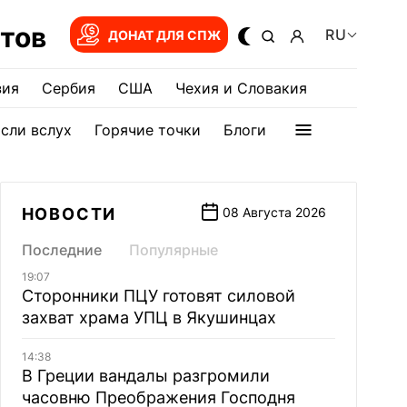
тов
RU
ДОНАТ ДЛЯ СПЖ
зия
Сербия
США
Чехия и Словакия
сли вслух
Горячие точки
Блоги
НОВОСТИ
08 Августа 2026
Последние
Популярные
19:07
Сторонники ПЦУ готовят силовой
захват храма УПЦ в Якушинцах
14:38
В Греции вандалы разгромили
часовню Преображения Господня