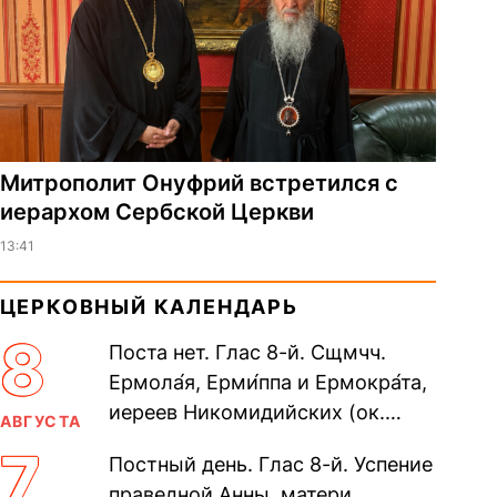
Митрополит Онуфрий встретился с
иерархом Сербской Церкви
13:41
ЦЕРКОВНЫЙ КАЛЕНДАРЬ
8
Поста нет. Глас 8-й. Сщмчч.
Ермола́я, Ерми́ппа и Ермокра́та,
иереев Никомидийских (ок.
АВГУСТА
305). Прп. Моисе́я У́грина,
7
Постный день. Глас 8-й. Успение
Печерского, в Ближних
праведной Анны, матери