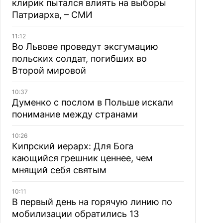
клирик пытался влиять на выборы
Патриарха, – СМИ
11:12
Во Львове проведут эксгумацию
польских солдат, погибших во
Второй мировой
10:37
Думенко с послом в Польше искали
понимание между странами
10:26
Кипрский иерарх: Для Бога
кающийся грешник ценнее, чем
мнящий себя святым
10:11
В первый день на горячую линию по
мобилизации обратились 13