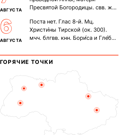
пещерах...
Пресвятой Богородицы. свв. жен
АВГУСТА
Олимпиа́ды, диаконисы (409) и
6
Поста нет. Глас 8-й. Мц.
прп. Евпракси́и девы,...
Христи́ны Тирской (ок. 300).
мчч. блгвв. кнн. Бори́са и Гле́ба,
АВГУСТА
во Святом Крещении Рома́на и
Дави́да (1015). Прп....
ГОРЯЧИЕ ТОЧКИ