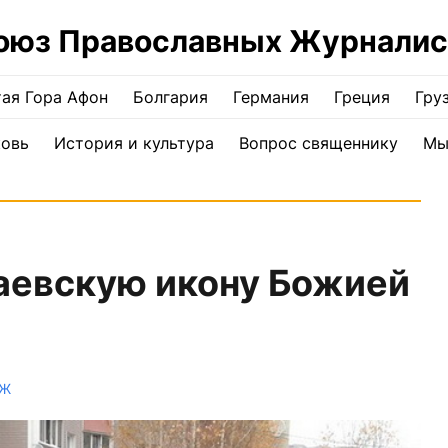
оюз Православных Журналис
ая Гора Афон
Болгария
Германия
Греция
Гру
ковь
История и культура
Вопрос священнику
Мы
аевскую икону Божией
ПЖ