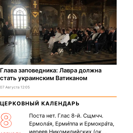
Глава заповедника: Лавра должна
стать украинским Ватиканом
07 Августа 12:05
ЦЕРКОВНЫЙ КАЛЕНДАРЬ
8
Поста нет. Глас 8-й. Сщмчч.
Ермола́я, Ерми́ппа и Ермокра́та,
иереев Никомидийских (ок.