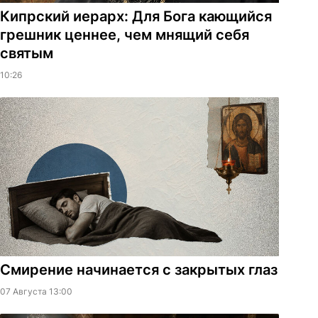
Кипрский иерарх: Для Бога кающийся
грешник ценнее, чем мнящий себя
святым
10:26
Смирение начинается с закрытых глаз
07 Августа 13:00