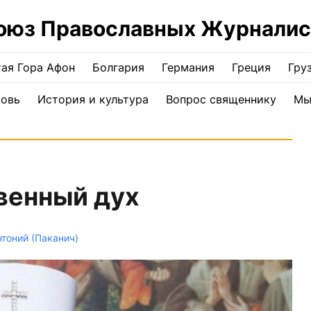
оюз Православных Журналис
ая Гора Афон
Болгария
Германия
Греция
Гру
ковь
История и культура
Вопрос священнику
Мы
венный дух
тоний (Паканич)