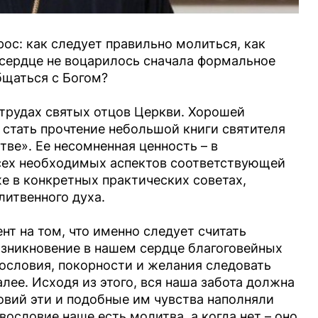
рос: как следует правильно молиться, как
в сердце не воцарилось сначала формальное
бщаться с Богом?
 трудах святых отцов Церкви. Хорошей
 стать прочтение небольшой книги святителя
ве». Ее несомненная ценность – в
сех необходимых аспектов соответствующей
е в конкретных практических советах,
литвенного духа.
нт на том, что именно следует считать
озникновение в нашем сердце благоговейных
вословия, покорности и желания следовать
лее. Исходя из этого, вся наша забота должна
овий эти и подобные им чувства наполняли
вословие наше есть молитва, а когда нет – оно