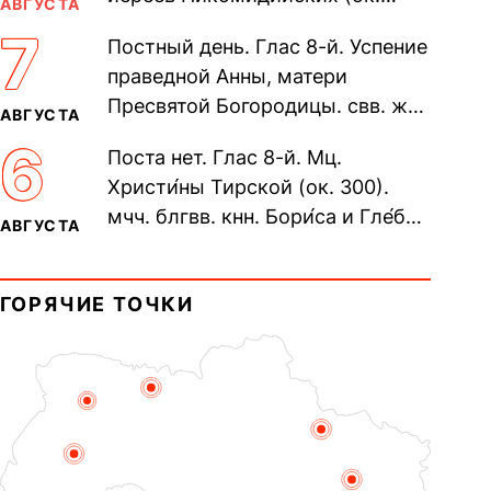
АВГУСТА
305). Прп. Моисе́я У́грина,
7
Постный день. Глас 8-й. Успение
Печерского, в Ближних
праведной Анны, матери
пещерах...
Пресвятой Богородицы. свв. жен
АВГУСТА
Олимпиа́ды, диаконисы (409) и
6
Поста нет. Глас 8-й. Мц.
прп. Евпракси́и девы,...
Христи́ны Тирской (ок. 300).
мчч. блгвв. кнн. Бори́са и Гле́ба,
АВГУСТА
во Святом Крещении Рома́на и
Дави́да (1015). Прп....
ГОРЯЧИЕ ТОЧКИ