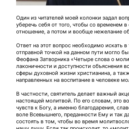
Один из читателей моей колонки задал воп
уберечь себя от того, чтобы со временем 
отношение, а потом и вообще нежелание о
Ответ на этот вопрос необходимо искать в
отправной точкой на данном пути могло бы
Феофана Затворника «Четыре слова о молит
лаконичности и доступности объяснения в
сферы духовной жизни христианина, а такж
направленных на воспитание в человеке мо
В частности, святитель делает важный акце
настоящей молитвой. По его словам, это в
чувств к Богу, а именно благодарения, сла
воле Всевышнего, преданности Ему и так да
состоять в том, чтобы во время молитвосл
нашу душу. Если так происходит, то «молит