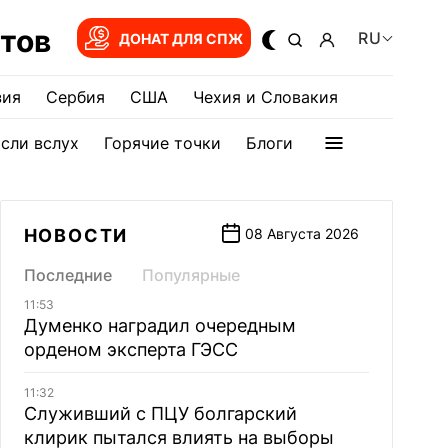
тов
RU
ДОНАТ ДЛЯ СПЖ
зия
Сербия
США
Чехия и Словакия
сли вслух
Горячие точки
Блоги
НОВОСТИ
08 Августа 2026
Последние
Популярные
11:53
Думенко наградил очередным
орденом эксперта ГЭСС
11:32
Служивший с ПЦУ болгарский
клирик пытался влиять на выборы