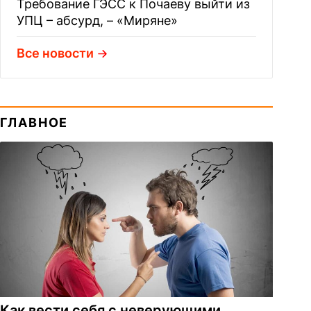
Требование ГЭСС к Почаеву выйти из
УПЦ – абсурд, – «Миряне»
Все новости
ГЛАВНОЕ
Как вести себя с неверующими