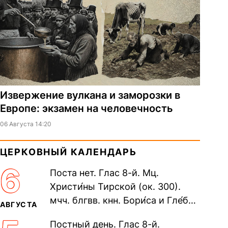
Извержение вулкана и заморозки в
Европе: экзамен на человечность
06 Августа 14:20
ЦЕРКОВНЫЙ КАЛЕНДАРЬ
6
Поста нет. Глас 8-й. Мц.
Христи́ны Тирской (ок. 300).
мчч. блгвв. кнн. Бори́са и Гле́ба,
АВГУСТА
во Святом Крещении Рома́на и
Постный день. Глас 8-й.
Дави́да (1015). Прп....