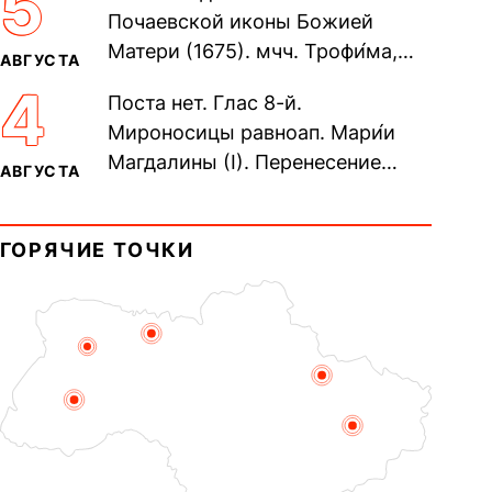
5
Почаевской иконы Божией
Матери (1675). мчч. Трофи́ма,
АВГУСТА
Фео́фила и с ними 13-ти
4
Поста нет. Глас 8-й.
мучеников (284–305). прав.
Мироносицы равноап. Мари́и
воина Фео́дора...
Магдалины (I). Перенесение
АВГУСТА
мощей сщмч. Фо́ки, епископа
Синопского (403–404). Прп.
ГОРЯЧИЕ ТОЧКИ
Корни́лия...