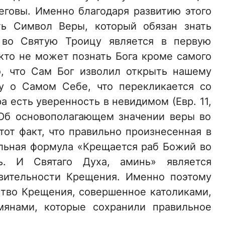
еговы. Именно благодаря развитию этого
ть Символ Веры, который обязан знать
 во Святую Троицу является в первую
икто не может познать Бога кроме самого
о, что Сам Бог изволил открыть нашему
у о Самом Себе, что перекликается со
а есть уверенность в невидимом (Евр. 11,
 Об основополагающем значении веры во
от факт, что правильно произнесенная в
льная формула «Крещается раб Божий во
. И Святаго Духа, аминь» является
вительности Крещения. Именно поэтому
ство Крещения, совершенное католиками,
мянами, которые сохранили правильное