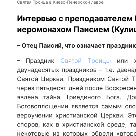
Святая Троица в Киево-Печерской лавре
Интервью с преподавателем 
иеромонахом Паисием (Кули
– Отец Паисий, что означает праздни
– Праздник
Святой Троицы
или
двунадесятых праздников – т.е. двен
Святой Церкви. Праздником Святой Т
через пятьдесят дней после Воскресе
явлена тайна Триединого Бога. Д
Боговоплощении является самым сл
вероучении христианской Церкви. Э
споров, как в христианской среде, т
некоторые из которых обрели «втор