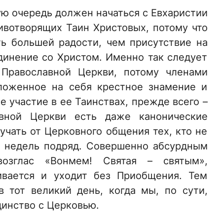
вую очередь должен начаться с Евхаристии
вотворящих Таин Христовых, потому что
ь большей радости, чем присутствие на
динение со Христом. Именно так следует
 Православной Церкви, потому членами
ложенное на себя крестное знамение и
е участие в ее Таинствах, прежде всего –
авной Церкви есть даже канонические
учать от Церковного общения тех, кто не
х недель подряд. Совершенно абсурдным
озглас «Вонмем! Святая – святым»,
ивается и уходит без Приобщения. Тем
 тот великий день, когда мы, по сути,
динство с Церковью.