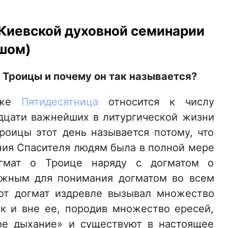
Киевской духовной семинарии
шом)
к Троицы и почему он так называется?
 же
Пятидесятница
относится к числу
адцати важнейших в литургической жизни
роицы этот день называется потому, что
ния Спасителя людям была в полной мере
огмат о Троице наряду с догматом о
ожным для понимания догматом во всем
тот догмат издревле вызывал множество
ак и вне ее, породив множество ересей,
ое дыхание» и существуют в настоящее