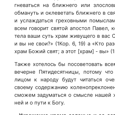
гневаться на ближнего или злосло
обмануть и оклеветать ближнего в св
и услаждаться греховными помыслам
всем говорит святой апостол Павел, к
тела ваши суть храм живущего в вас С
и вы не свои?» (1Кор. 6, 19) а «Кто р
храм Божий свят; а этот [храм] - вы» (1К
Также хотелось бы посоветовать вс
вечерне Пятидесятницы, потому чт
лицом к народу будут читаться оч
своему содержанию коленопреклоне
сможем задуматься о смысле нашей ж
ней и о пути к Богу.