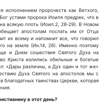
ся исполнением пророчеств как Ветхого,
 Бог устами пророка Иоиля предрек, что в
на всякую плоть (Иоил.2, 28-29). В Новом
обещает апостолам послать им от Отца
ит их всему и напомнит все, что говорил
о на земле (Ин.14, 26). Именно поэтому
еще и Днем сошествия Святого Духа на
 во Христа излились обильные и богатые
ол: «Дары различны, а Дух один и тот же»
шествию Духа Святого на апостолов мы с
в благодатных таинствах Церкви, которая
ения.
истианину в этот день?