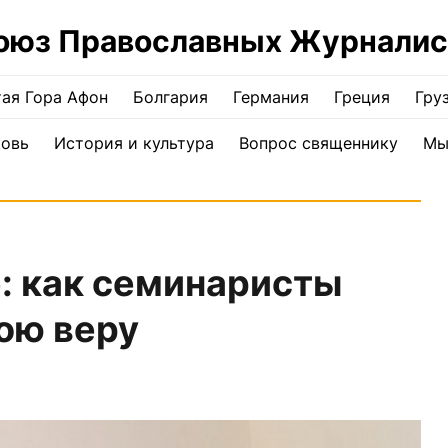
оюз Православных Журналис
ая Гора Афон
Болгария
Германия
Греция
Гру
ковь
История и культура
Вопрос священнику
Мы
е: как семинаристы
вою веру