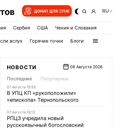
тов
RU
ДОНАТ ДЛЯ СПЖ
зия
Сербия
США
Чехия и Словакия
сли вслух
Горячие точки
Блоги
НОВОСТИ
08 Августа 2026
Последние
Популярные
07 Августа 18:33
В УПЦ КП «рукоположили»
«епископа» Тернопольского
07 Августа 18:13
РПЦЗ учредила новый
русскоязычный богословский