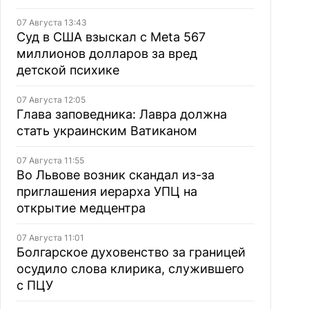
07 Августа 13:43
Суд в США взыскал с Meta 567
миллионов долларов за вред
детской психике
07 Августа 12:05
Глава заповедника: Лавра должна
стать украинским Ватиканом
07 Августа 11:55
Во Львове возник скандал из-за
приглашения иерарха УПЦ на
открытие медцентра
07 Августа 11:01
Болгарское духовенство за границей
осудило слова клирика, служившего
с ПЦУ