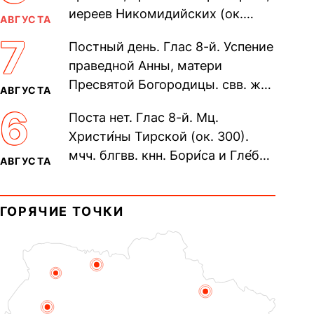
иереев Никомидийских (ок.
АВГУСТА
305). Прп. Моисе́я У́грина,
7
Постный день. Глас 8-й. Успение
Печерского, в Ближних
праведной Анны, матери
пещерах...
Пресвятой Богородицы. свв. жен
АВГУСТА
Олимпиа́ды, диаконисы (409) и
6
Поста нет. Глас 8-й. Мц.
прп. Евпракси́и девы,...
Христи́ны Тирской (ок. 300).
мчч. блгвв. кнн. Бори́са и Гле́ба,
АВГУСТА
во Святом Крещении Рома́на и
Дави́да (1015). Прп....
ГОРЯЧИЕ ТОЧКИ