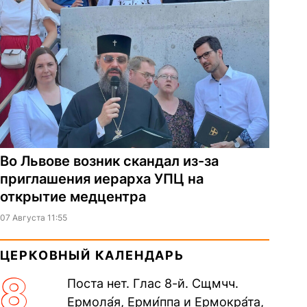
Во Львове возник скандал из-за
приглашения иерарха УПЦ на
открытие медцентра
07 Августа 11:55
ЦЕРКОВНЫЙ КАЛЕНДАРЬ
8
Поста нет. Глас 8-й. Сщмчч.
Ермола́я, Ерми́ппа и Ермокра́та,