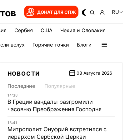
тов
RU
ДОНАТ ДЛЯ СПЖ
зия
Сербия
США
Чехия и Словакия
сли вслух
Горячие точки
Блоги
НОВОСТИ
08 Августа 2026
Последние
Популярные
14:38
В Греции вандалы разгромили
часовню Преображения Господня
13:41
Митрополит Онуфрий встретился с
иерархом Сербской Церкви