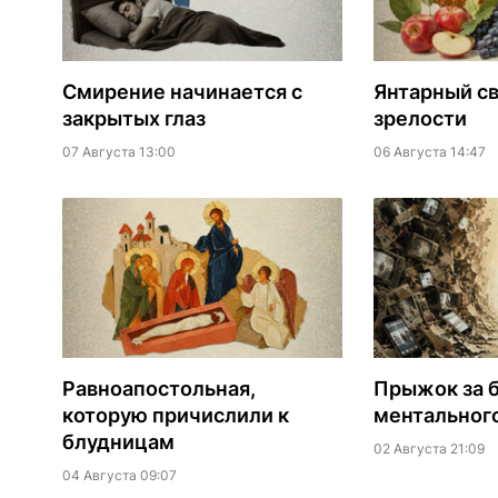
Смирение начинается с
Янтарный св
закрытых глаз
зрелости
07 Августа 13:00
06 Августа 14:47
Равноапостольная,
​Прыжок за 
которую причислили к
ментальног
блудницам
02 Августа 21:09
04 Августа 09:07