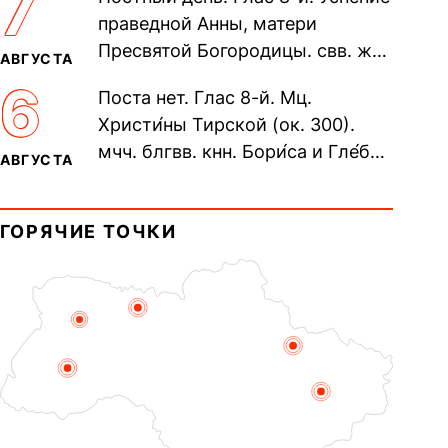
7
Печерского, в Ближних
праведной Анны, матери
пещерах...
Пресвятой Богородицы. свв. жен
АВГУСТА
Олимпиа́ды, диаконисы (409) и
6
Поста нет. Глас 8-й. Мц.
прп. Евпракси́и девы,...
Христи́ны Тирской (ок. 300).
мчч. блгвв. кнн. Бори́са и Гле́ба,
АВГУСТА
во Святом Крещении Рома́на и
Дави́да (1015). Прп....
ГОРЯЧИЕ ТОЧКИ