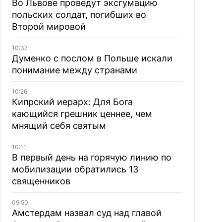
Во Львове проведут эксгумацию
польских солдат, погибших во
Второй мировой
10:37
Думенко с послом в Польше искали
понимание между странами
10:26
Кипрский иерарх: Для Бога
кающийся грешник ценнее, чем
мнящий себя святым
10:11
В первый день на горячую линию по
мобилизации обратились 13
священников
09:50
Амстердам назвал суд над главой