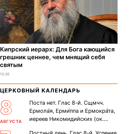
Кипрский иерарх: Для Бога кающийся
грешник ценнее, чем мнящий себя
святым
10:26
ЦЕРКОВНЫЙ КАЛЕНДАРЬ
8
Поста нет. Глас 8-й. Сщмчч.
Ермола́я, Ерми́ппа и Ермокра́та,
иереев Никомидийских (ок.
АВГУСТА
305). Прп. Моисе́я У́грина,
Постный день. Глас 8-й. Успение