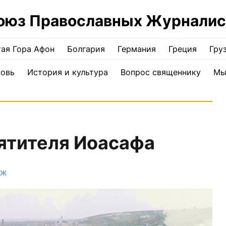
оюз Православных Журналис
ая Гора Афон
Болгария
Германия
Греция
Гру
ковь
История и культура
Вопрос священнику
Мы
ятителя Иоасафа
ПЖ