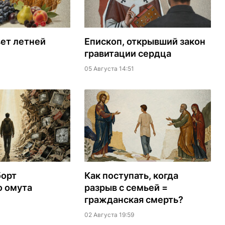
ет летней
Епископ, открывший закон
гравитации сердца
05 Августа 14:51
борт
Как поступать, когда
о омута
разрыв с семьей =
гражданская смерть?
02 Августа 19:59