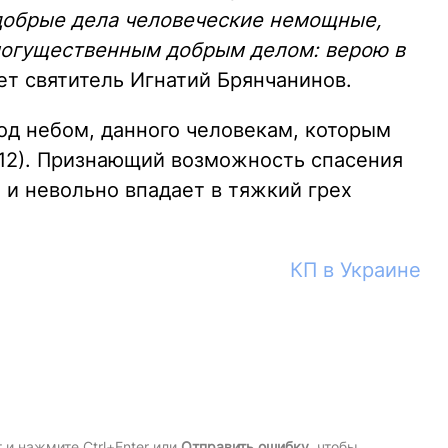
добрые дела человеческие немощные,
могущественным добрым делом: верою в
шет святитель Игнатий Брянчанинов.
од небом, данного человекам, которым
:12). Признающий возможность спасения
о и невольно впадает в тяжкий грех
КП в Украине
и нажмите Ctrl+Enter или
Отправить ошибку
, чтобы