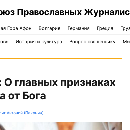
оюз Православных Журналис
ая Гора Афон
Болгария
Германия
Греция
Гру
ковь
История и культура
Вопрос священнику
Мы
 О главных признаках
а от Бога
ит Антоний (Паканич)