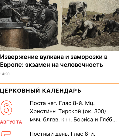
Извержение вулкана и заморозки в
Европе: экзамен на человечность
14:20
ЦЕРКОВНЫЙ КАЛЕНДАРЬ
6
Поста нет. Глас 8-й. Мц.
Христи́ны Тирской (ок. 300).
мчч. блгвв. кнн. Бори́са и Гле́ба,
АВГУСТА
во Святом Крещении Рома́на и
Постный день. Глас 8-й.
Дави́да (1015). Прп....