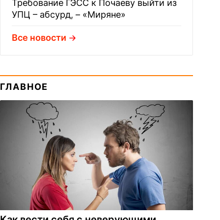
Требование ГЭСС к Почаеву выйти из
УПЦ – абсурд, – «Миряне»
Все новости
ГЛАВНОЕ
Как вести себя с неверующими