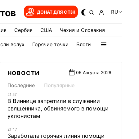
тов
RU
ДОНАТ ДЛЯ СПЖ
зия
Сербия
США
Чехия и Словакия
сли вслух
Горячие точки
Блоги
НОВОСТИ
06 Августа 2026
Последние
Популярные
21:57
В Виннице запретили в служении
священника, обвиняемого в помощи
уклонистам
21:47
Заработала горячая линия помощи