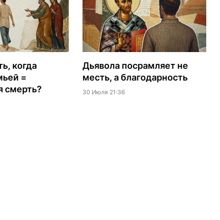
ь, когда
Дьявола посрамляет не
мьей =
месть, а благодарность
я смерть?
30 Июля 21:36