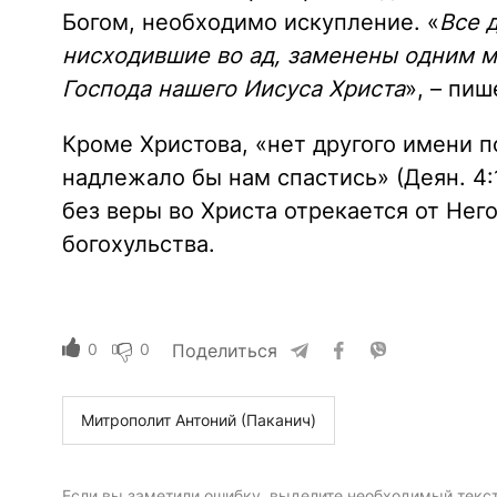
Богом, необходимо искупление. «
Все 
нисходившие во ад, заменены одним 
Господа нашего Иисуса Христа
», – пи
Кроме Христова, «нет другого имени п
надлежало бы нам спастись» (Деян. 4
без веры во Христа отрекается от Нег
богохульства.
0
0
Поделиться
Митрополит Антоний (Паканич)
Если вы заметили ошибку, выделите необходимый текст 