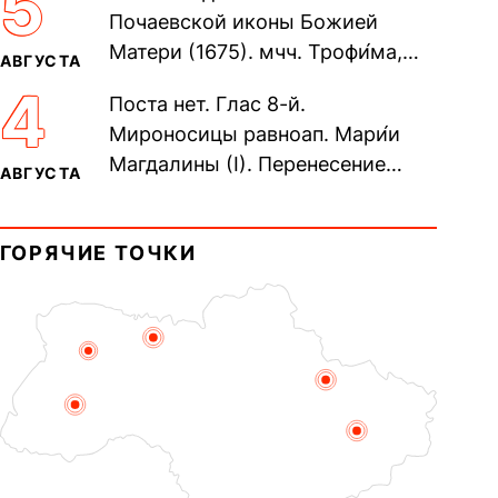
5
Почаевской иконы Божией
Матери (1675). мчч. Трофи́ма,
АВГУСТА
Фео́фила и с ними 13-ти
4
Поста нет. Глас 8-й.
мучеников (284–305). прав.
Мироносицы равноап. Мари́и
воина Фео́дора...
Магдалины (I). Перенесение
АВГУСТА
мощей сщмч. Фо́ки, епископа
Синопского (403–404). Прп.
ГОРЯЧИЕ ТОЧКИ
Корни́лия...