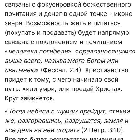
связаны с фокусировкой божественного
почитания и денег в одной точке – иконе
зверя. Возможность жить и питаться
(покупать и продавать) будет напрямую
связана с поклонением и почитанием
«
человека погибели
», «
превозносящимся
выше всего, называемого Богом или
святынею
» (Фессал. 2:4). Христианство
придет к тому, с чего начинало свой
путь: «или умри, или предай Христа».
Круг замкнется.
«
Тогда небеса с шумом прейдут, стихии
же, разгоревшись, разрушатся, земля и
все дела на ней сгорят
» (2 Петр. 3:10).
Все это будет результатом изменения