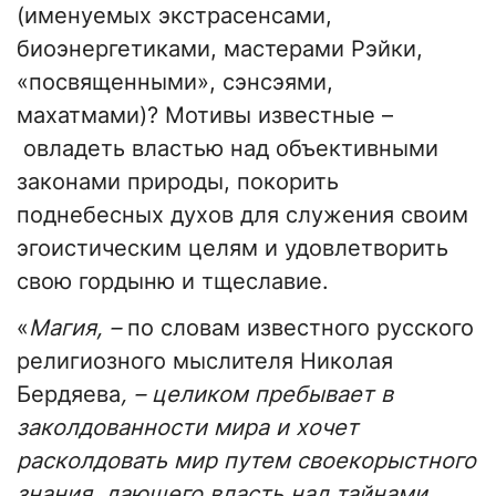
(именуемых экстрасенсами,
биоэнергетиками, мастерами Рэйки,
«посвященными», сэнсэями,
махатмами)? Мотивы известные –
овладеть властью над объективными
законами природы, покорить
поднебесных духов для служения своим
эгоистическим целям и удовлетворить
свою гордыню и тщеславие.
«
Магия, –
по словам известного русского
религиозного мыслителя Николая
Бердяева
, – целиком пребывает в
заколдованности мира и хочет
расколдовать мир путем своекорыстного
знания, дающего власть над тайнами