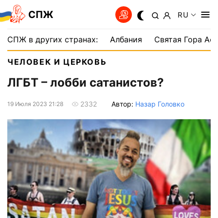
СПЖ
RU
СПЖ в других странах:
Албания
Святая Гора Аф
ЧЕЛОВЕК И ЦЕРКОВЬ
ЛГБТ – лобби сатанистов?
Автор:
Назар Головко
2332
19 Июля 2023 21:28