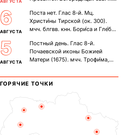
АВГУСТА
Олимпиа́ды, диаконисы (409) и
6
Поста нет. Глас 8-й. Мц.
прп. Евпракси́и девы,...
Христи́ны Тирской (ок. 300).
мчч. блгвв. кнн. Бори́са и Гле́ба,
АВГУСТА
во Святом Крещении Рома́на и
5
Постный день. Глас 8-й.
Дави́да (1015). Прп....
Почаевской иконы Божией
Матери (1675). мчч. Трофи́ма,
АВГУСТА
Фео́фила и с ними 13-ти
мучеников (284–305). прав.
ГОРЯЧИЕ ТОЧКИ
воина Фео́дора...