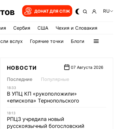
тов
RU
ДОНАТ ДЛЯ СПЖ
зия
Сербия
США
Чехия и Словакия
сли вслух
Горячие точки
Блоги
НОВОСТИ
07 Августа 2026
Последние
Популярные
18:33
В УПЦ КП «рукоположили»
«епископа» Тернопольского
18:13
РПЦЗ учредила новый
русскоязычный богословский