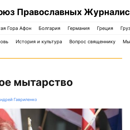
оюз Православных Журналис
ая Гора Афон
Болгария
Германия
Греция
Гру
ковь
История и культура
Вопрос священнику
Мы
ое мытарство
Андрей Гавриленко