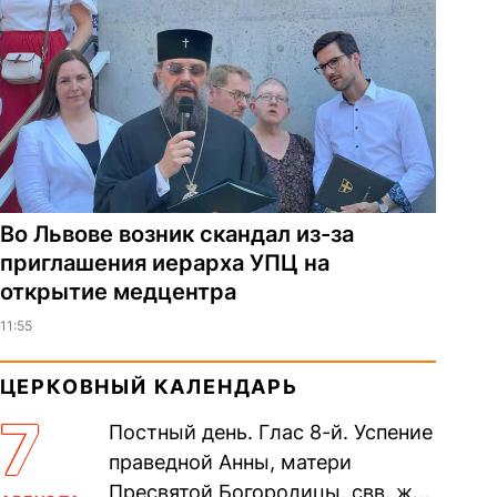
Во Львове возник скандал из-за
приглашения иерарха УПЦ на
открытие медцентра
11:55
ЦЕРКОВНЫЙ КАЛЕНДАРЬ
7
Постный день. Глас 8-й. Успение
праведной Анны, матери
Пресвятой Богородицы. свв. жен