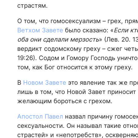
страстям.
О том, что гомосексуализм – грех, пр
Ветхом Завете
было сказано: «
Если кт
оба они сделали мерзость
» (Лев. 20. 
вердикт содомскому греху – сжег четы
19:26). Содом и Гомору Господь уничто
том, как Бог относится к этому греху.
В
Новом Завете
это явление так же пр
лишь в том, что Новой Завет приноси
желающим бороться с грехом.
Апостол Павел
назвал причину гомосе
сексуальности. Он называл такие отн
страстей» и «непотребств», оскверняю