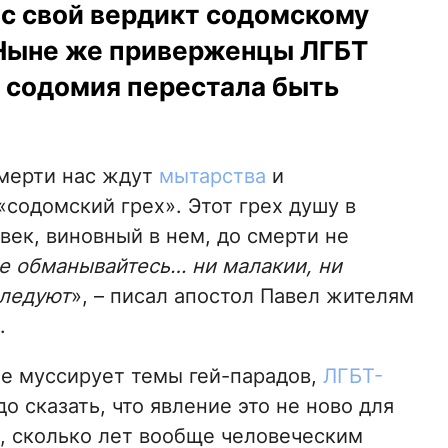
ес свой вердикт содомскому
. Ныне же приверженцы ЛГБТ
е содомия перестала быть
мерти нас ждут
мытарства
и
«содомский грех». Этот грех душу в
век, виновный в нем, до смерти не
е обманывайтесь… ни малакии, ни
следуют
», – писал апостол Павел жителям
.
е муссирует темы гей-парадов,
ЛГБТ-
до сказать, что явление это не ново для
е, сколько лет вообще человеческим