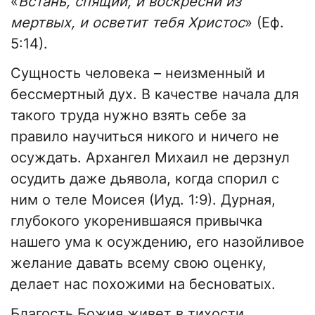
«
Встань, спящий, и воскресни из
мертвых, и осветит тебя Христос
» (Еф.
5:14).
Сущность человека – неизменный и
бессмертный дух. В качестве начала для
такого труда нужно взять себе за
правило научиться никого и ничего не
осуждать. Архангел Михаил не дерзнул
осудить даже дьявола, когда спорил с
ним о теле Моисея (Иуд. 1:9). Дурная,
глубокого укоренившаяся привычка
нашего ума к осуждению, его назойливое
желание давать всему свою оценку,
делает нас похожими на бесноватых.
Благость Божия живет в тихости