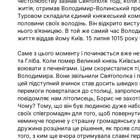
честолюбству зазнав Святополк тоді, коли з
житія, отримав Володимир-Волинський прес
Туровом складали єдиний княжеський компл
половини своїх володінь. Він відкрито вист
нього в’язницею. В той же самий час Володи
життя віддав йому Київ. 15 липня 1015 рок
Саме з цього моменту і починається вже не
та Гліба. Коли помер Великий князь Київськи
воювати з печенігами. Цим скористалися ті
Володимира. Вони звільнили Святополка і п
цей підступний вчинок став досить швидко 
перемоги поверталася до столиці, запропон
повідомляє нам літописець, Борис не захоті
Чому? Тому, що він був людиною дуже набо
своїх співгромадян для того, щоб повернути
неминуче порине у страшну громадянську вій
дружина розцінила це рішення, як прояв сл
того, з ким ще вчора отримувала славні пер