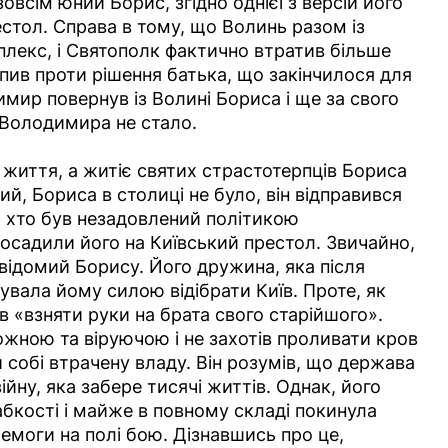
овсім юний Борис, згідно однієї з версій його
тол. Справа в тому, що Волинь разом із
екс, і Святополк фактично втратив більше
упив проти рішення батька, що закінчилося для
мир повернув із Волині Бориса і ще за свого
у Володимира не стало.
 життя, а житіє святих страстотерпців Бориса
й, Бориса в столиці не було, він відправився
, хто був незадовлений політикою
осадили його на Київський престол. Звичайно,
відомий Борису. Його дружина, яка після
увала йому силою відібрати Київ. Проте, як
в «взняти руки на брата свого старійшого».
жною та віруючою і не захотів проливати кров
 собі втрачену владу. Він розумів, що держава
ну, яка забере тисячі життів. Однак, його
абкості і майже в повному складі покинула
емоги на полі бою. Дізнавшись про це,