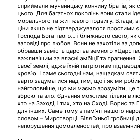
сприймали мученицьку кончину братів, як св
цього. Для багатьох поколінь вони стали і
морального та життєвого подвигу. Влада, впл
ціни якщо не підтверджувалося простими 
Господа Бога твого… і ближнього свого, як с
заповіді про любов. Вони не захотіли за до
обравши замість царства земного «Царство 
важливішим за власні амбіції та прагнення
своєї землі, адже їхній патріотизм підтве
кров’ю. І саме сьогодні нам, нащадкам святи
варто задуматися над тим, що і як ми робим
найголовніше, що ми маємо зрозуміти, це 
зброю та зло. Єднання можливе тільки в любо
хто на Заході, і тих, хто на Сході. Борис та
для інших. Саме тому в пам’яті нашого наро
словом – Миротворці. Біля їхньої гробниці 
непорушення домовленостей, про взаємний