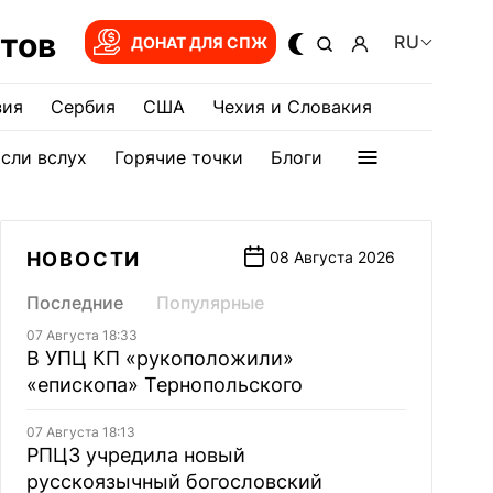
тов
RU
ДОНАТ ДЛЯ СПЖ
зия
Сербия
США
Чехия и Словакия
сли вслух
Горячие точки
Блоги
НОВОСТИ
08 Августа 2026
Последние
Популярные
07 Августа 18:33
В УПЦ КП «рукоположили»
«епископа» Тернопольского
07 Августа 18:13
РПЦЗ учредила новый
русскоязычный богословский