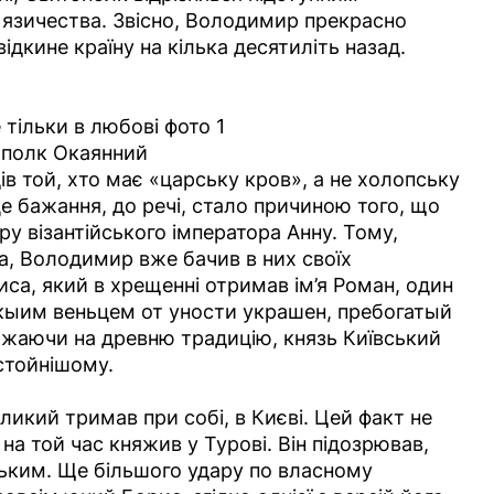
 язичества. Звісно, Володимир прекрасно
ідкине країну на кілька десятиліть назад.
ополк Окаянний
ів той, хто має «царську кров», а не холопську
е бажання, до речі, стало причиною того, що
у візантійського імператора Анну. Тому,
а, Володимир вже бачив в них своїх
риса, який в хрещенні отримав ім’я Роман, один
ьскыим веньцем от уности украшен, пребогатый
ажаючи на древню традицію, князь Київський
остойнішому.
икий тримав при собі, в Києві. Цей факт не
на той час княжив у Турові. Він підозрював,
ським. Ще більшого удару по власному