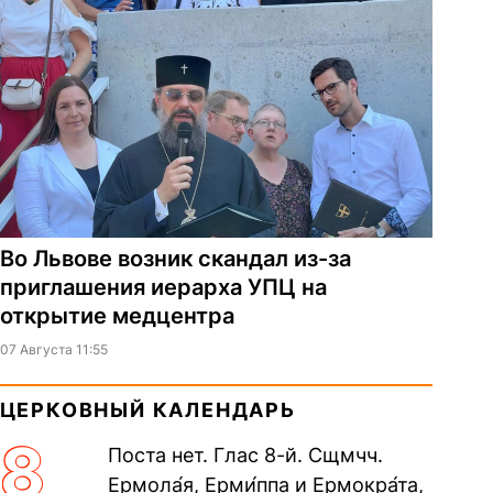
Во Львове возник скандал из-за
приглашения иерарха УПЦ на
открытие медцентра
07 Августа 11:55
ЦЕРКОВНЫЙ КАЛЕНДАРЬ
8
Поста нет. Глас 8-й. Сщмчч.
Ермола́я, Ерми́ппа и Ермокра́та,