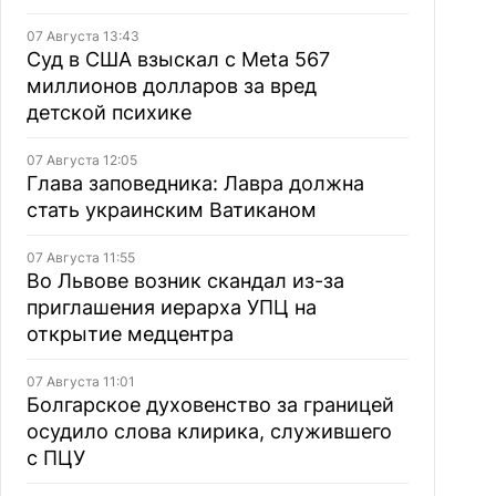
07 Августа 13:43
Суд в США взыскал с Meta 567
миллионов долларов за вред
детской психике
07 Августа 12:05
Глава заповедника: Лавра должна
стать украинским Ватиканом
07 Августа 11:55
Во Львове возник скандал из-за
приглашения иерарха УПЦ на
открытие медцентра
07 Августа 11:01
Болгарское духовенство за границей
осудило слова клирика, служившего
с ПЦУ