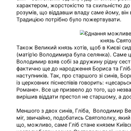
характером, жорстокістю та схильністю до
розумів, що віддавши владу саме йому, він в
Традицією потрібно було пожертвувати.
князь Свят
Також Великий князь хотів, щоб в Києві сид
(матір’ю Володимира була селянка). Саме ц
Володимир взяв собі за дружину рідну сестр
фактично ще до народження Бориса та Гліб
наступників. Так, про старшого зі синів, Бо
із церковних піснеспівів говорить: «цесар
Романе». Все це призвело до того, що незв
вирішив віддати престол не старшому, а д
Меншого з двох синів, Гліба, Володимир Вел
міг, звичайно, подобатись Святополку, який 
що, можливо, саме Гліб стане князем Київ