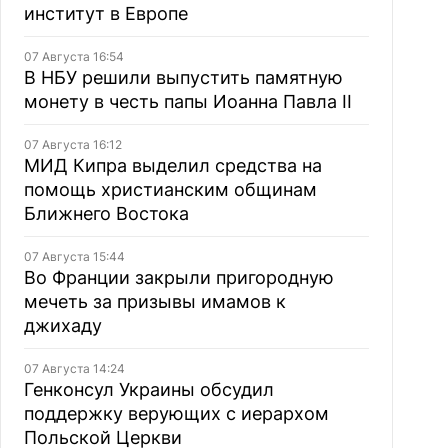
институт в Европе
07 Августа 16:54
В НБУ решили выпустить памятную
монету в честь папы Иоанна Павла II
07 Августа 16:12
МИД Кипра выделил средства на
помощь христианским общинам
Ближнего Востока
07 Августа 15:44
Во Франции закрыли пригородную
мечеть за призывы имамов к
джихаду
07 Августа 14:24
Генконсул Украины обсудил
поддержку верующих с иерархом
Польской Церкви