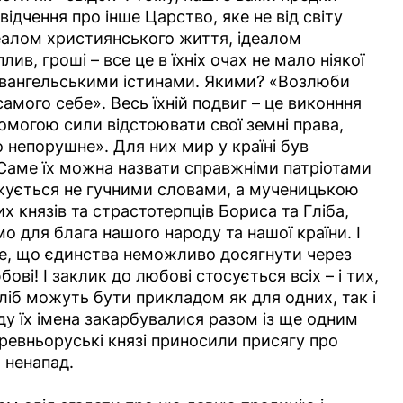
ідчення про інше Царство, яке не від світу
деалом християнського життя, ідеалом
ив, гроші – все це в їхніх очах не мало ніякої
євангельськими істинами. Якими? «Возлюби
амого себе». Весь їхній подвиг – це виконння
помогою сили відстоювати свої земні права,
непорушне». Для них мир у країні був
. Саме їх можна назвати справжніми патріотами
рджується не гучними словами, а мученицькою
х князів та страстотерпців Бориса та Гліба,
о для блага нашого народу та нашої країни. І
те, що єдинства неможливо досягнути через
ві! І заклик до любові стосується всіх – і тих,
 Гліб можуть бути прикладом як для одних, так і
ду їх імена закарбувалися разом із ще одним
древньоруські князі приносили присягу про
 ненапад.