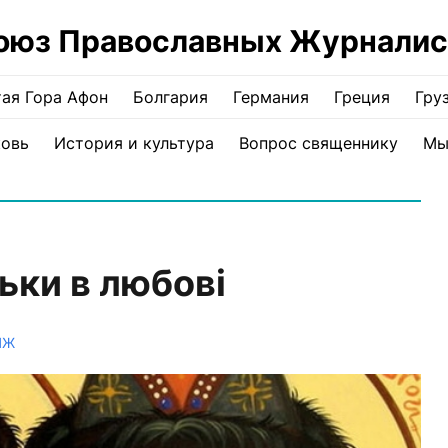
оюз Православных Журналис
ая Гора Афон
Болгария
Германия
Греция
Гру
ковь
История и культура
Вопрос священнику
Мы
ьки в любові
ПЖ