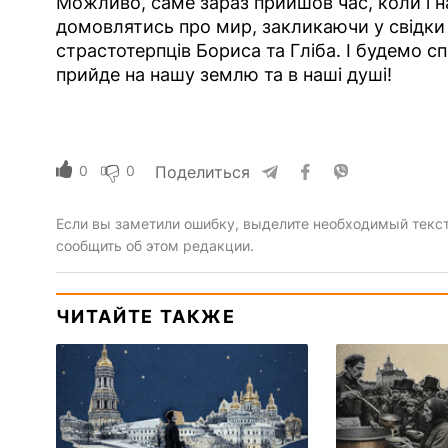
Можливо, саме зараз прийшов час, коли і н
домовлятись про мир, закликаючи у свідки не
страстотерпців Бориса та Гліба. І будемо с
прийде на нашу землю та в наші душі!
0
0
Поделиться
Если вы заметили ошибку, выделите необходимый текст 
сообщить об этом редакции.
ЧИТАЙТЕ ТАКЖЕ