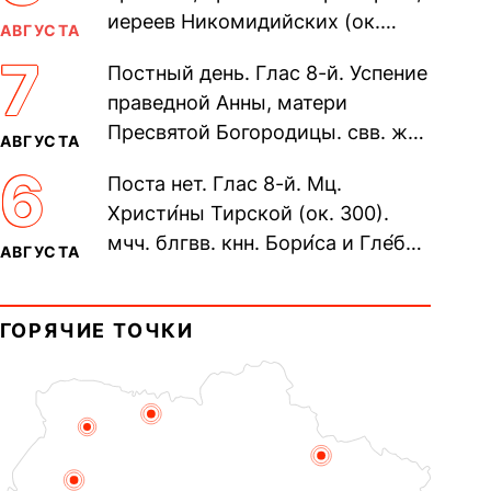
иереев Никомидийских (ок.
АВГУСТА
305). Прп. Моисе́я У́грина,
7
Постный день. Глас 8-й. Успение
Печерского, в Ближних
праведной Анны, матери
пещерах...
Пресвятой Богородицы. свв. жен
АВГУСТА
Олимпиа́ды, диаконисы (409) и
6
Поста нет. Глас 8-й. Мц.
прп. Евпракси́и девы,...
Христи́ны Тирской (ок. 300).
мчч. блгвв. кнн. Бори́са и Гле́ба,
АВГУСТА
во Святом Крещении Рома́на и
Дави́да (1015). Прп....
ГОРЯЧИЕ ТОЧКИ