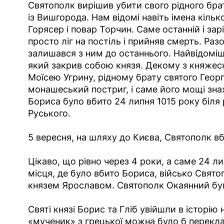
Святополк вирішив убити свого рідного бра
із Вишгорода. Нам відомі навіть імена кільк
Горясер і повар Торчин. Саме останній і за
просто ліг на постіль і прийняв смерть. Разо
залишався з ним до останнього. Найвідоміши
який закрив собою князя. Декому з княжес
Моїсею Угрину, рідному брату святого Георг
монашеський постриг, і саме його мощі зна
Бориса було вбито 24 липня 1015 року біля 
Руського.
5 вересня, на шляху до Києва, Святополк вби
Цікаво, що рівно через 4 роки, а саме 24 ли
місця, де було вбито Бориса, військо Свят
князем Ярославом. Святополк Окаянний бу
Святі князі Борис та Гліб увійшли в історі
«мученик» з грецької можна було б перекла