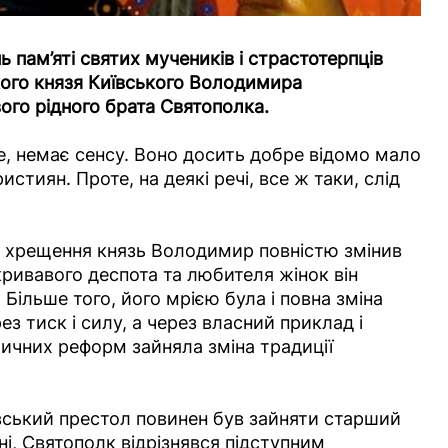
 пам’яті святих мучеників і страстотерпців
кого князя Київського Володимира
вого рідного брата Святополка.
, немає сенсу. Воно досить добре відомо мало
тиян. Проте, на деякі речі, все ж таки, слід
о хрещення князь Володимир повністю змінив
кривавого деспота та любителя жінок він
ільше того, його мрією була і повна зміна
ез тиск і силу, а через власний приклад і
ичних реформ зайняла зміна традиції
ївський престол повинен був зайняти старший
і, Святополк відрізнявся підступним