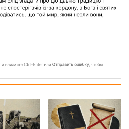
ам слід згадати про цю давню традицію і
 спостерігачів із-за кордону, а Бога і святих
подіватись, що той мир, який несли вони,
и нажмите Ctrl+Enter или
Отправить ошибку
, чтобы