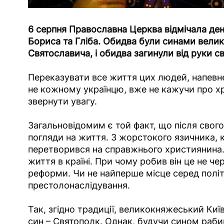
6 серпня Православна Церква відмічала день
Бориса та Гліба. Обидва були синами вели
Святославича, і обидва загинули від руки с
Переказувати все життя цих людей, напевне
не кожному українцю, вже не кажучи про хрис
звернути увагу.
Загальновідомим є той факт, що після свог
погляди на життя. З жорстокого язичника, 
перетворився на справжнього християнина. Б
життя в країні. При чому робив він це не чер
реформи. Чи не найперше місце серед політ
престолонаслідування.
Так, згідно традиції, великокняжеський Ки
син – Святополк. Однак, будучи сином рабин