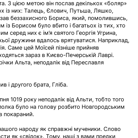
та. З цією метою він послав декількох «боляр»
ох із них: Талець, Єлович, Путьша, Ляшко,
різав беззахисного Бориса, який, помолившись,
м із Борисом було вбито і багатьох із тих, хто
м серед них є ім’я святого Георгія Угрина,
кьої дружини вдалось врятуватися. Наприклад,
ія. Саме цей Моїсей пізніше прийняв
ходяться зараз в Києво-Печерській Лаврі.
річки Альта, неподалік від Переславля
в і другого брата, Гліба.
пня 1019 року неподалік від Альти, тобто того
ополка було на голову розбито Новгородським
в покараний.
ю нашого народу як справжні мученики. Слово
сти як «свідок». Тому, наші з вами предки