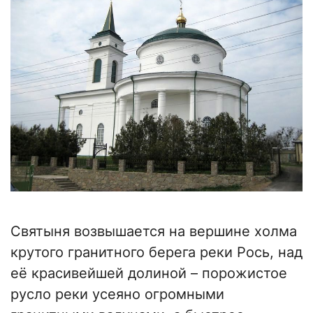
Святыня возвышается на вершине холма
крутого гранитного берега реки Рось, над
её красивейшей долиной – порожистое
русло реки усеяно огромными