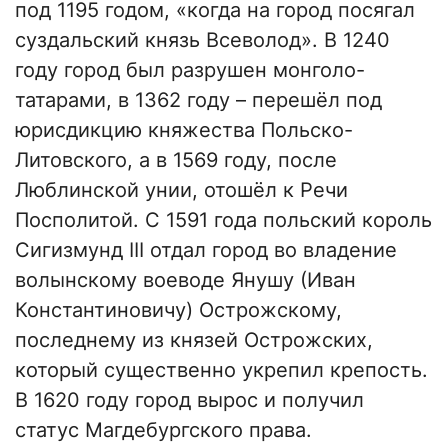
под 1195 годом, «когда на город посягал
суздальский князь Всеволод». В 1240
году город был разрушен монголо-
татарами, в 1362 году – перешёл под
юрисдикцию княжества Польско-
Литовского, а в 1569 году, после
Люблинской унии, отошёл к Речи
Посполитой. С 1591 года польский король
Сигизмунд III отдал город во владение
волынскому воеводе Янушу (Иван
Константиновичу) Острожскому,
последнему из князей Острожских,
который существенно укрепил крепость.
В 1620 году город вырос и получил
статус Магдебургского права.