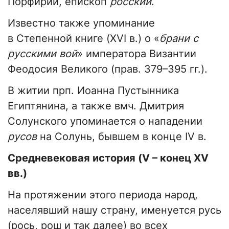
Порфирий, епископ
росский
.
Известно также упоминание
в Степенной книге (XVI в.) о «
брани с
русскими вой
» императора Византии
Феодосия Великого (прав. 379–395 гг.).
В житии прп. Иоанна Пустынника
Египтянина, а также вмч. Дмитрия
Солунского упоминается о нападении
русов
на Солунь, бывшем в конце IV в.
Средневековая история (
V
– конец
XV
вв.)
На протяжении этого периода народ,
населявший нашу страну, именуется русь
(рось, рош и так далее) во всех