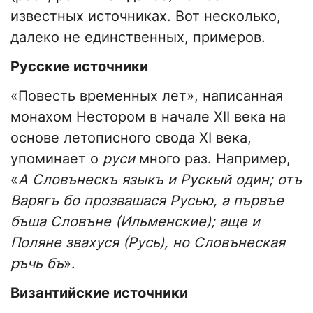
известных источниках. Вот несколько,
далеко не единственных, примеров.
Русские источники
«Повесть временных лет», написанная
монахом Нестором в начале XII века на
основе летописного свода XI века,
упоминает о
руси
много раз. Например,
«
А Словънескъ языкъ и Рускый один; отъ
Варягъ бо прозвашася Русью, а първъе
бъша Словъне (Ильменские); аще и
Поляне звахуся (Русь), но Словънеская
ръчь бъ
».
Византийские источники