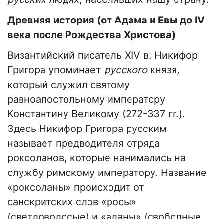
Древняя история (от Адама и Евы до
IV
века после Рождества Христова)
Византийский писатель XIV в. Никифор
Григора упоминает
русского
князя,
который служил святому
равноапостольному императору
Константину Великому (272-337 гг.).
Здесь Никифор Григора русским
называет предводителя отряда
роксоланов, которые нанимались на
службу римскому императору. Название
«роксоланы» происходит от
санскритских слов «росы»
(светловолосые) и «аланы» (свободные