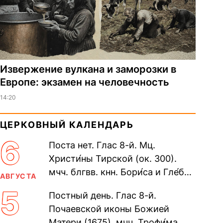
Извержение вулкана и заморозки в
Европе: экзамен на человечность
14:20
ЦЕРКОВНЫЙ КАЛЕНДАРЬ
6
Поста нет. Глас 8-й. Мц.
Христи́ны Тирской (ок. 300).
мчч. блгвв. кнн. Бори́са и Гле́ба,
АВГУСТА
во Святом Крещении Рома́на и
5
Постный день. Глас 8-й.
Дави́да (1015). Прп....
Почаевской иконы Божией
Матери (1675). мчч. Трофи́ма,