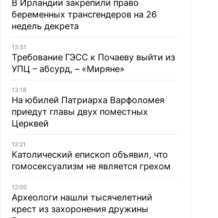
В Ирландии закрепили право
беременных трансгендеров на 26
недель декрета
13:51
Требование ГЭСС к Почаеву выйти из
УПЦ – абсурд, – «Миряне»
13:18
На юбилей Патриарха Варфоломея
приедут главы двух поместных
Церквей
12:21
Католический епископ объявил, что
гомосексуализм не является грехом
12:00
Археологи нашли тысячелетний
крест из захоронения дружины