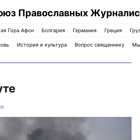
оюз Православных Журналис
ая Гора Афон
Болгария
Германия
Греция
Гру
ковь
История и культура
Вопрос священнику
Мы
уте
ПЖ