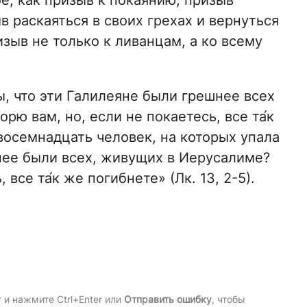
ое, как призыв к покаянию, призыв
в раскаяться в своих грехах и вернуться
зыв не только к ливанцам, а ко всему
ы, что эти Галилеяне были грешнее всех
орю вам, но, если не покаетесь, все та́к
 восемнадцать человек, на которых упала
нее были всех, живущих в Иерусалиме?
 все та́к же погибнете» (Лк. 13, 2-5).
и нажмите Ctrl+Enter или
Отправить ошибку
, чтобы