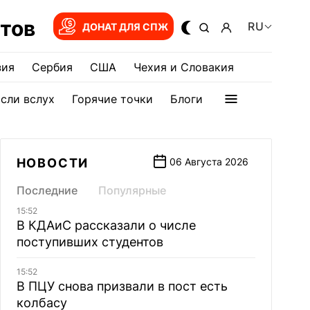
тов
RU
ДОНАТ ДЛЯ СПЖ
зия
Сербия
США
Чехия и Словакия
сли вслух
Горячие точки
Блоги
НОВОСТИ
06 Августа 2026
Последние
Популярные
15:52
В КДАиС рассказали о числе
поступивших студентов
15:52
В ПЦУ снова призвали в пост есть
колбасу