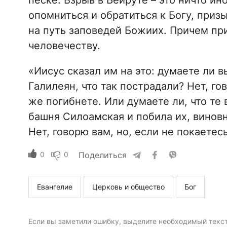
песке. Взрыв в Бейруте – это ничто ин
опомниться и обратиться к Богу, призы
на путь заповедей Божиих. Причем при
человечеству.
«Иисус сказал им на это: думаете ли в
Галилеян, что так пострадали? Нет, гов
же погибнете. Или думаете ли, что те
башня Силоамская и побила их, винов
Нет, говорю вам, но, если не покаетесь,
0
0
Поделиться
Евангелие
Церковь и общество
Бог
Если вы заметили ошибку, выделите необходимый текст 