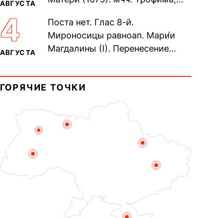
АВГУСТА
Фео́фила и с ними 13-ти
4
Поста нет. Глас 8-й.
мучеников (284–305). прав.
Мироносицы равноап. Мари́и
воина Фео́дора...
Магдалины (I). Перенесение
АВГУСТА
мощей сщмч. Фо́ки, епископа
Синопского (403–404). Прп.
ГОРЯЧИЕ ТОЧКИ
Корни́лия...