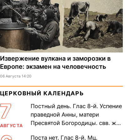
Извержение вулкана и заморозки в
Европе: экзамен на человечность
06 Августа 14:20
ЦЕРКОВНЫЙ КАЛЕНДАРЬ
7
Постный день. Глас 8-й. Успение
праведной Анны, матери
Пресвятой Богородицы. свв. жен
АВГУСТА
Олимпиа́ды, диаконисы (409) и
Поста нет. Глас 8-й. Мц.
прп. Евпракси́и девы,...