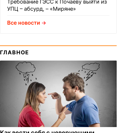
Требование ГЭСС к Почаеву выйти из
УПЦ – абсурд, – «Миряне»
Все новости
ГЛАВНОЕ
Как вести себя с неверующими