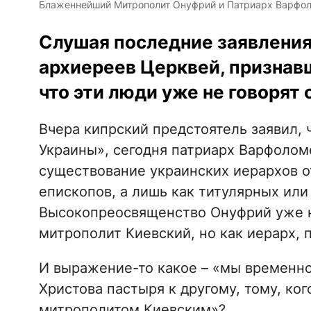
Блаженнейший Митрополит Онуфрий и Патриарх Варфо
Слушая последние заявления
архиереев Церквей, признавш
что эти люди уже не говорят 
Вчера кипрский предстоятель заявил,
Украины», сегодня патриарх Варфолом
существование украинских иерархов о
епископов, а лишь как титулярных или 
Высокопреосвященство Онуфрий уже н
митрополит Киевский, но как иерарх,
И выражение-то какое – «мы временно
Христова пастыря к другому, тому, ко
митрополитом Киевским»?