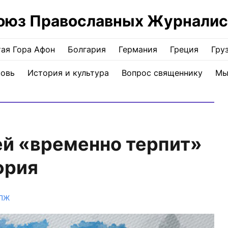
оюз Православных Журналис
ая Гора Афон
Болгария
Германия
Греция
Гру
ковь
История и культура
Вопрос священнику
Мы
й «временно терпит»
фрия
СПЖ