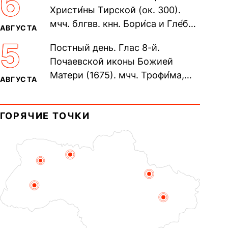
6
Христи́ны Тирской (ок. 300).
мчч. блгвв. кнн. Бори́са и Гле́ба,
АВГУСТА
во Святом Крещении Рома́на и
5
Постный день. Глас 8-й.
Дави́да (1015). Прп....
Почаевской иконы Божией
Матери (1675). мчч. Трофи́ма,
АВГУСТА
Фео́фила и с ними 13-ти
мучеников (284–305). прав.
ГОРЯЧИЕ ТОЧКИ
воина Фео́дора...