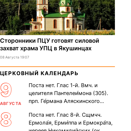
Сторонники ПЦУ готовят силовой
захват храма УПЦ в Якушинцах
08 Августа 19:07
ЦЕРКОВНЫЙ КАЛЕНДАРЬ
9
Поста нет. Глас 1-й. Вмч. и
целителя Пантелеи́мона (305).
прп. Ге́рмана Аляскинского
АВГУСТА
(прославление 1970). Блж.
8
Поста нет. Глас 8-й. Сщмчч.
Николая Кочанова, Христа
Ермола́я, Ерми́ппа и Ермокра́та,
ради...
иереев Никомидийских (ок.