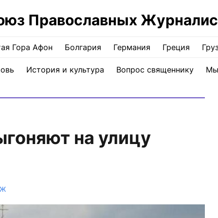
оюз Православных Журналис
ая Гора Афон
Болгария
Германия
Греция
Гру
ковь
История и культура
Вопрос священнику
Мы
гоняют на улицу
ПЖ