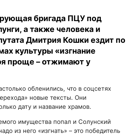
ирующая бригада ПЦУ под
унги, а также человека и
путата Дмитрия Кошки ездит по
мах культуры «изгнание
ря проще – отжимают у
столько обленились, что в соцсетях
перехода» новые тексты. Они
олько дату и название храмов.
аемого имущества попал и Солунский
надо из него «изгнать» – это победитель