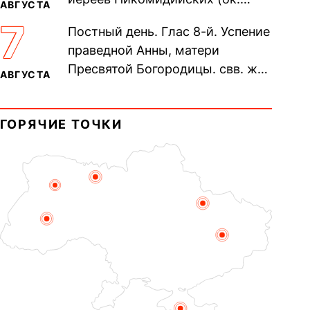
АВГУСТА
305). Прп. Моисе́я У́грина,
7
Постный день. Глас 8-й. Успение
Печерского, в Ближних
праведной Анны, матери
пещерах...
Пресвятой Богородицы. свв. жен
АВГУСТА
Олимпиа́ды, диаконисы (409) и
прп. Евпракси́и девы,...
ГОРЯЧИЕ ТОЧКИ