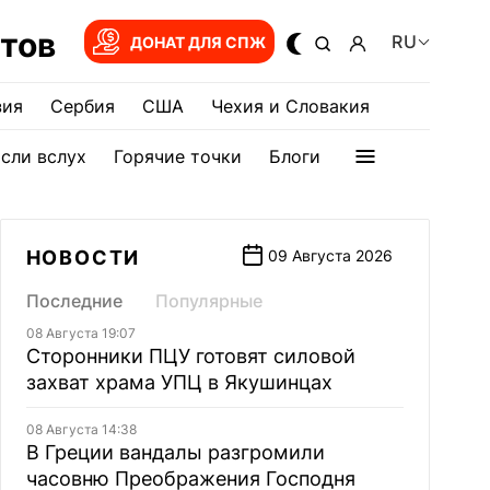
тов
RU
ДОНАТ ДЛЯ СПЖ
зия
Сербия
США
Чехия и Словакия
сли вслух
Горячие точки
Блоги
НОВОСТИ
09 Августа 2026
Последние
Популярные
08 Августа 19:07
Сторонники ПЦУ готовят силовой
захват храма УПЦ в Якушинцах
08 Августа 14:38
В Греции вандалы разгромили
часовню Преображения Господня