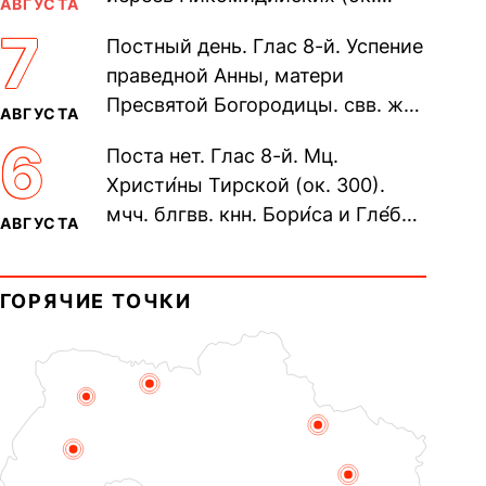
АВГУСТА
305). Прп. Моисе́я У́грина,
7
Постный день. Глас 8-й. Успение
Печерского, в Ближних
праведной Анны, матери
пещерах...
Пресвятой Богородицы. свв. жен
АВГУСТА
Олимпиа́ды, диаконисы (409) и
6
Поста нет. Глас 8-й. Мц.
прп. Евпракси́и девы,...
Христи́ны Тирской (ок. 300).
мчч. блгвв. кнн. Бори́са и Гле́ба,
АВГУСТА
во Святом Крещении Рома́на и
Дави́да (1015). Прп....
ГОРЯЧИЕ ТОЧКИ