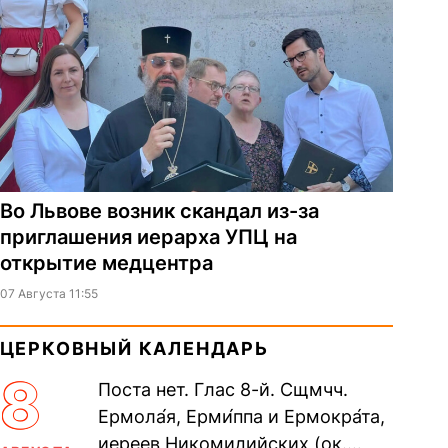
Во Львове возник скандал из-за
приглашения иерарха УПЦ на
открытие медцентра
07 Августа 11:55
ЦЕРКОВНЫЙ КАЛЕНДАРЬ
8
Поста нет. Глас 8-й. Сщмчч.
Ермола́я, Ерми́ппа и Ермокра́та,
иереев Никомидийских (ок.