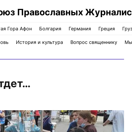
оюз Православных Журналис
ая Гора Афон
Болгария
Германия
Греция
Гру
ковь
История и культура
Вопрос священнику
Мы
тдет…