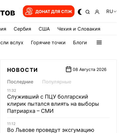
тов
RU
ДОНАТ ДЛЯ СПЖ
зия
Сербия
США
Чехия и Словакия
сли вслух
Горячие точки
Блоги
НОВОСТИ
08 Августа 2026
Последние
Популярные
11:32
Служивший с ПЦУ болгарский
клирик пытался влиять на выборы
Патриарха – СМИ
11:12
Во Львове проведут эксгумацию