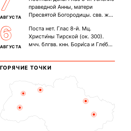
7
Печерского, в Ближних
праведной Анны, матери
пещерах...
Пресвятой Богородицы. свв. жен
АВГУСТА
Олимпиа́ды, диаконисы (409) и
6
Поста нет. Глас 8-й. Мц.
прп. Евпракси́и девы,...
Христи́ны Тирской (ок. 300).
мчч. блгвв. кнн. Бори́са и Гле́ба,
АВГУСТА
во Святом Крещении Рома́на и
Дави́да (1015). Прп....
ГОРЯЧИЕ ТОЧКИ