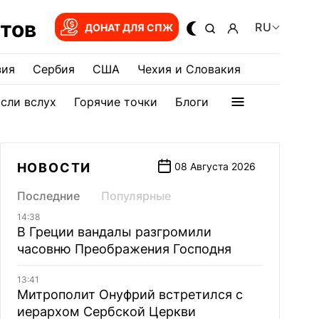
тов
RU
ДОНАТ ДЛЯ СПЖ
зия
Сербия
США
Чехия и Словакия
сли вслух
Горячие точки
Блоги
НОВОСТИ
08 Августа 2026
Последние
Популярные
14:38
В Греции вандалы разгромили
часовню Преображения Господня
13:41
Митрополит Онуфрий встретился с
иерархом Сербской Церкви