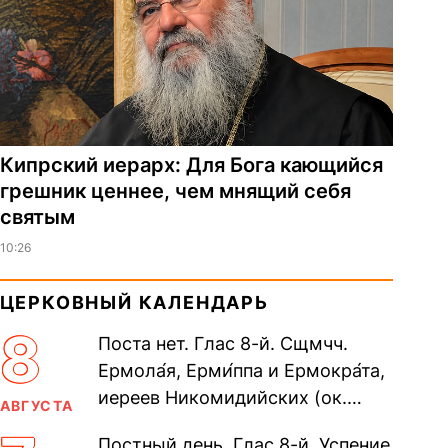
Кипрский иерарх: Для Бога кающийся
грешник ценнее, чем мнящий себя
святым
10:26
ЦЕРКОВНЫЙ КАЛЕНДАРЬ
8
Поста нет. Глас 8-й. Сщмчч.
Ермола́я, Ерми́ппа и Ермокра́та,
иереев Никомидийских (ок.
АВГУСТА
305). Прп. Моисе́я У́грина,
Постный день. Глас 8-й. Успение