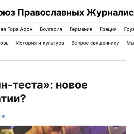
оюз Православных Журналис
ая Гора Афон
Болгария
Германия
Греция
Гру
ковь
История и культура
Вопрос священнику
Мы
н-теста»: новое
тии?
СПЖ