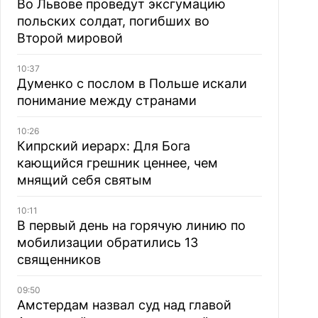
Во Львове проведут эксгумацию
польских солдат, погибших во
Второй мировой
10:37
Думенко с послом в Польше искали
понимание между странами
10:26
Кипрский иерарх: Для Бога
кающийся грешник ценнее, чем
мнящий себя святым
10:11
В первый день на горячую линию по
мобилизации обратились 13
священников
09:50
Амстердам назвал суд над главой