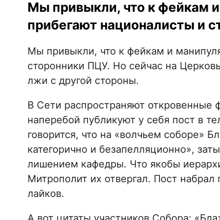
Мы привыкли, что к фейкам 
прибегают националисты и с
Мы привыкли, что к фейкам и манипул
сторонники ПЦУ. Но сейчас на Церков
лжи с другой стороны.
В Сети распространяют откровенные 
наперебой публикуют у себя пост в те
говорится, что на «волчьем соборе» 
категорично и безапелляционно», зат
лишением кафедры. Что якобы иерархи
Митрополит их отвергал. Пост набрал 
лайков.
А вот цитаты участников Собора: «Б