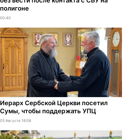
без вести после контакта с СБУ на
полигоне
00:40
Иерарх Сербской Церкви посетил
Сумы, чтобы поддержать УПЦ
05 Августа 18:08