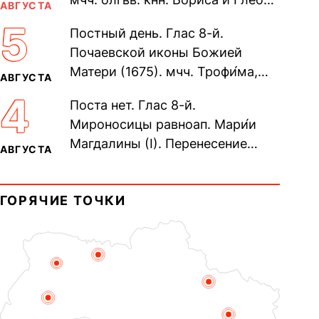
АВГУСТА
во Святом Крещении Рома́на и
5
Постный день. Глас 8-й.
Дави́да (1015). Прп....
Почаевской иконы Божией
Матери (1675). мчч. Трофи́ма,
АВГУСТА
Фео́фила и с ними 13-ти
4
Поста нет. Глас 8-й.
мучеников (284–305). прав.
Мироносицы равноап. Мари́и
воина Фео́дора...
Магдалины (I). Перенесение
АВГУСТА
мощей сщмч. Фо́ки, епископа
Синопского (403–404). Прп.
ГОРЯЧИЕ ТОЧКИ
Корни́лия...