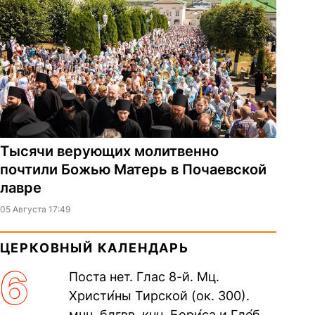
Тысячи верующих молитвенно
почтили Божью Матерь в Почаевской
лавре
05 Августа 17:49
ЦЕРКОВНЫЙ КАЛЕНДАРЬ
6
Поста нет. Глас 8-й. Мц.
Христи́ны Тирской (ок. 300).
мчч. блгвв. кнн. Бори́са и Гле́ба,