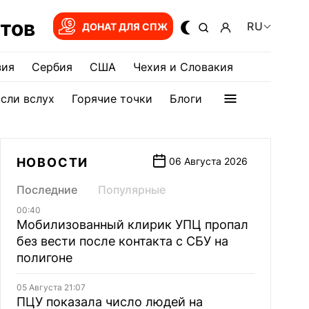
тов
RU
ДОНАТ ДЛЯ СПЖ
зия
Сербия
США
Чехия и Словакия
сли вслух
Горячие точки
Блоги
НОВОСТИ
06 Августа 2026
Последние
Популярные
00:40
Мобилизованный клирик УПЦ пропал
без вести после контакта с СБУ на
полигоне
05 Августа 21:07
ПЦУ показала число людей на