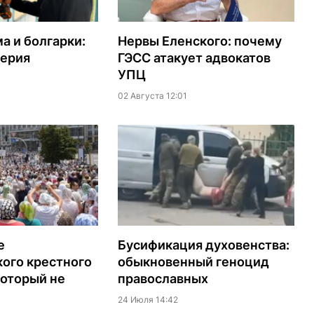
а и болгарки:
Нервы Еленского: почему
серия
ГЭСС атакует адвокатов
УПЦ
02 Августа 12:01
е
Бусификация духовенства:
ого крестного
обыкновенный геноцид
который не
православных
24 Июля 14:42