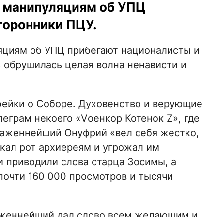
и манипуляциям об УПЦ
торонники ПЦУ.
яциям об УПЦ прибегают националисты и
ь обрушилась целая волна ненависти и
фейки о Соборе. Духовенство и верующие
леграм некоего «Vоенкор Котенок Z», где
Блаженнейший Онуфрий «вел себя жестко,
ыкал рот архиереям и угрожал им
 приводили слова старца Зосимы, а
почти 160 000 просмотров и тысячи
лаженнейший дал слово всем желающим и