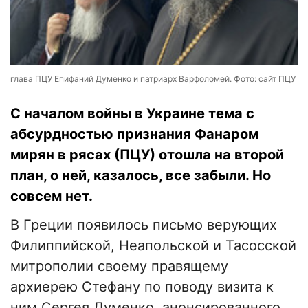
глава ПЦУ Епифаний Думенко и патриарх Варфоломей. Фото: сайт ПЦУ
С началом войны в Украине тема с
абсурдностью признания Фанаром
мирян в рясах (ПЦУ) отошла на второй
план, о ней, казалось, все забыли. Но
совсем нет.
В Греции появилось письмо верующих
Филиппийской, Неапольской и Тасосской
митрополии своему правящему
архиерею Стефану по поводу визита к
ним Сергея Думенко, анонсированного