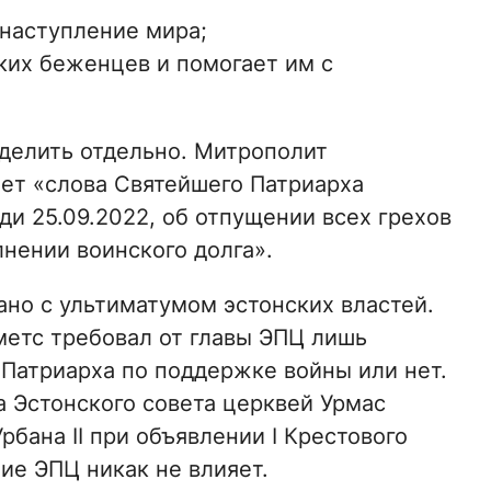
наступление мира;
ких беженцев и помогает им с
ыделить отдельно. Митрополит
ает «слова Святейшего Патриарха
и 25.09.2022, об отпущении всех грехов
нении воинского долга».
зано с ультиматумом эстонских властей.
етс требовал от главы ЭПЦ лишь
 Патриарха по поддержке войны или нет.
а Эстонского совета церквей Урмас
рбана II при объявлении I Крестового
ие ЭПЦ никак не влияет.