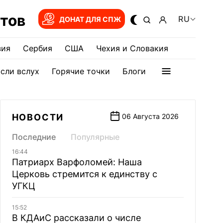
тов
RU
ДОНАТ ДЛЯ СПЖ
зия
Сербия
США
Чехия и Словакия
сли вслух
Горячие точки
Блоги
НОВОСТИ
06 Августа 2026
Последние
Популярные
16:44
Патриарх Варфоломей: Наша
Церковь стремится к единству с
УГКЦ
15:52
В КДАиС рассказали о числе