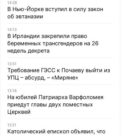
14:28
В Нью-Йорке вступил в силу закон
об эвтаназии
14:13
В Ирландии закрепили право
беременных трансгендеров на 26
недель декрета
13:51
Требование ГЭСС к Почаеву выйти из
УПЦ – абсурд, – «Миряне»
13:18
На юбилей Патриарха Варфоломея
приедут главы двух поместных
Церквей
12:21
Католический епископ объявил, что