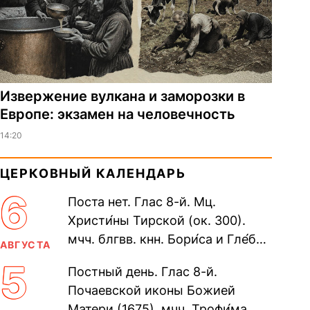
Извержение вулкана и заморозки в
Европе: экзамен на человечность
14:20
ЦЕРКОВНЫЙ КАЛЕНДАРЬ
6
Поста нет. Глас 8-й. Мц.
Христи́ны Тирской (ок. 300).
мчч. блгвв. кнн. Бори́са и Гле́ба,
АВГУСТА
во Святом Крещении Рома́на и
5
Постный день. Глас 8-й.
Дави́да (1015). Прп....
Почаевской иконы Божией
Матери (1675). мчч. Трофи́ма,