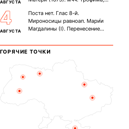
АВГУСТА
Фео́фила и с ними 13-ти
4
Поста нет. Глас 8-й.
мучеников (284–305). прав.
Мироносицы равноап. Мари́и
воина Фео́дора...
Магдалины (I). Перенесение
АВГУСТА
мощей сщмч. Фо́ки, епископа
Синопского (403–404). Прп.
ГОРЯЧИЕ ТОЧКИ
Корни́лия...