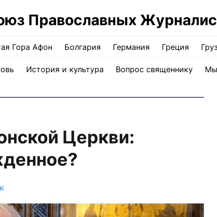
оюз Православных Журналис
ая Гора Афон
Болгария
Германия
Греция
Гру
ковь
История и культура
Вопрос священнику
Мы
онской Церкви:
жденное?
Ж