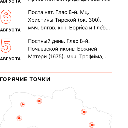
АВГУСТА
Олимпиа́ды, диаконисы (409) и
6
Поста нет. Глас 8-й. Мц.
прп. Евпракси́и девы,...
Христи́ны Тирской (ок. 300).
мчч. блгвв. кнн. Бори́са и Гле́ба,
АВГУСТА
во Святом Крещении Рома́на и
5
Постный день. Глас 8-й.
Дави́да (1015). Прп....
Почаевской иконы Божией
Матери (1675). мчч. Трофи́ма,
АВГУСТА
Фео́фила и с ними 13-ти
мучеников (284–305). прав.
ГОРЯЧИЕ ТОЧКИ
воина Фео́дора...