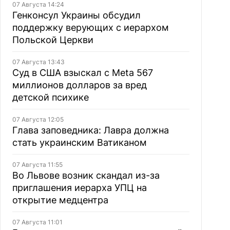
07 Августа 14:24
Генконсул Украины обсудил
поддержку верующих с иерархом
Польской Церкви
07 Августа 13:43
Суд в США взыскал с Meta 567
миллионов долларов за вред
детской психике
07 Августа 12:05
Глава заповедника: Лавра должна
стать украинским Ватиканом
07 Августа 11:55
Во Львове возник скандал из-за
приглашения иерарха УПЦ на
открытие медцентра
07 Августа 11:01