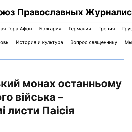
оюз Православных Журналис
ая Гора Афон
Болгария
Германия
Греция
Гру
ковь
История и культура
Вопрос священнику
Мы
кий монах останньому
о війська –
і листи Паісія