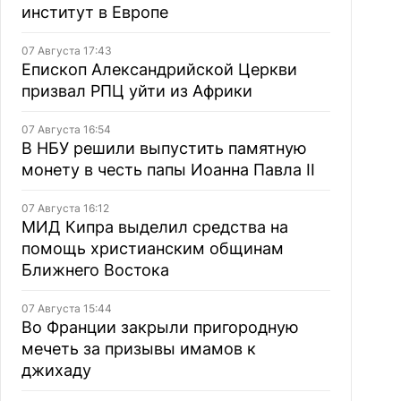
институт в Европе
07 Августа 17:43
Епископ Александрийской Церкви
призвал РПЦ уйти из Африки
07 Августа 16:54
В НБУ решили выпустить памятную
монету в честь папы Иоанна Павла II
07 Августа 16:12
МИД Кипра выделил средства на
помощь христианским общинам
Ближнего Востока
07 Августа 15:44
Во Франции закрыли пригородную
мечеть за призывы имамов к
джихаду