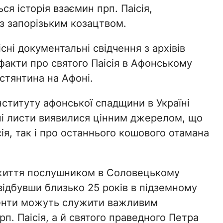
ся історія взаємин прп. Паісія,
з запорізьким козацтвом.
існі документальні свідчення з архівів
 факти про святого Паісія в Афонському
остянтина на Афоні.
ституту афонської спадщини в Україні
ні листи виявилися цінним джерелом, що
ія, так і про останнього кошового отамана
 життя послушником в Соловецькому
 відбувши близько 25 років в підземному
ументи можуть служити важливим
п. Паісія, а й святого праведного Петра