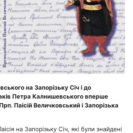
вського на Запорізьку Січ і до
заків Петра Калнишевського вперше
Прп. Паісій Величковський і Запорізька
аісія на Запорізьку Січ, які були знайдені