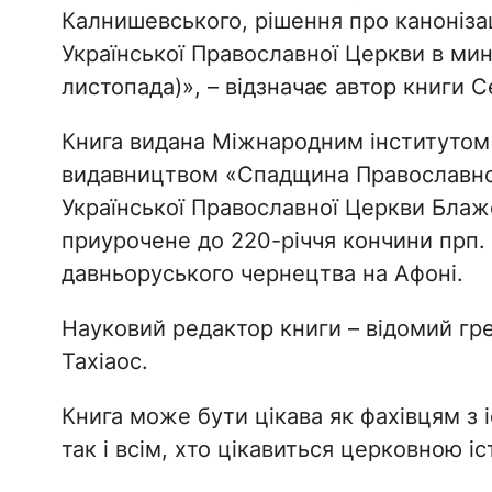
Калнишевського, рішення про каноніз
Української Православної Церкви в мин
листопада)», – відзначає автор книги 
Книга видана Міжнародним інститутом 
видавництвом «Спадщина Православно
Української Православної Церкви Бла
приурочене до 220-річчя кончини прп. 
давньоруського чернецтва на Афоні.
Науковий редактор книги – відомий гр
Тахіаос.
Книга може бути цікава як фахівцям з і
так і всім, хто цікавиться церковною іс