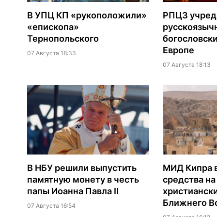
В УПЦ КП «рукоположили»
РПЦЗ учред
«епископа»
русскоязыч
Тернопольского
богословски
Европе
07 Августа 18:33
07 Августа 18:13
В НБУ решили выпустить
МИД Кипра 
памятную монету в честь
средства н
папы Иоанна Павла II
христианск
Ближнего В
07 Августа 16:54