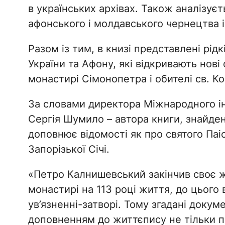
в українських архівах. Також аналізуєть
афонського і молдавського чернецтва і
Разом із тим, в книзі представлені рідк
України та Афону, які відкривають нові
монастирі Сімонопетра і обителі св. К
За словами директора Міжнародного ін
Сергія Шумило – автора книги, знайде
доповнює відомості як про святого Паіс
Запорізької Січі.
«Петро Калнишевський закінчив своє
монастирі на 113 році життя, до цього
ув’язненні-затворі. Тому згадані док
доповненням до життєпису не тільки пр