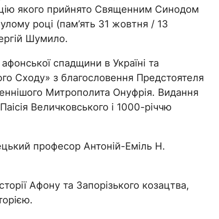
ацію якого прийнято Священним Синодом
улому році (пам’ять 31 жовтня / 13
Сергій Шумило.
афонської спадщини в Україні та
го Сходу» з благословення Предстоятеля
женнішого Митрополита Онуфрія. Видання
Паісія Величковського і 1000-річчю
ецький професор Антоній-Еміль Н.
сторії Афону та Запорізького козацтва,
торією.