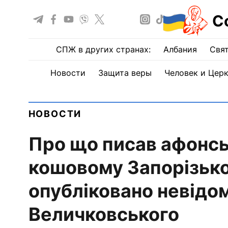
С
СПЖ в других странах:
Албания
Свят
Новости
Защита веры
Человек и Цер
НОВОСТИ
Про що писав афонсь
кошовому Запорізьког
опубліковано невідом
Величковського