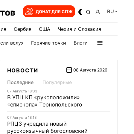
тов
RU
ДОНАТ ДЛЯ СПЖ
зия
Сербия
США
Чехия и Словакия
сли вслух
Горячие точки
Блоги
НОВОСТИ
08 Августа 2026
Последние
Популярные
07 Августа 18:33
В УПЦ КП «рукоположили»
«епископа» Тернопольского
07 Августа 18:13
РПЦЗ учредила новый
русскоязычный богословский