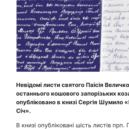
Невідомі листи святого Паісія Величко
останнього кошового запорізьких ко
опубліковано в книзі Сергія Шумило «
Січ».
В книзі опубліковані шість листів прп. П