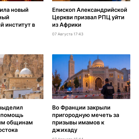
ила новый
Епископ Александрийской
ный
Церкви призвал РПЦ уйти
й институт в
из Африки
07 Августа 17:43
выделил
Во Франции закрыли
а помощь
пригородную мечеть за
им общинам
призывы имамов к
остока
джихаду