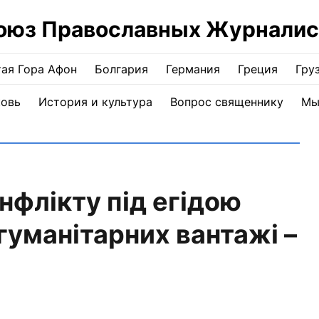
оюз Православных Журналис
ая Гора Афон
Болгария
Германия
Греция
Гру
ковь
История и культура
Вопрос священнику
Мы
онфлікту під егідою
гуманітарних вантажі –