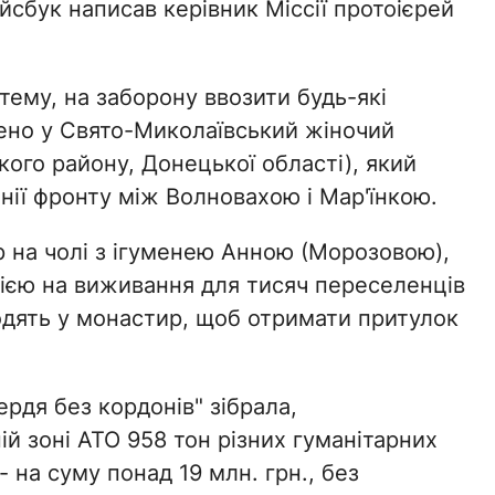
ейсбук написав керівник Міссії протоієрей
ему, на заборону ввозити будь-які
лено у Свято-Миколаївський жіночий
ого району, Донецької області), який
нії фронту між Волновахою і Мар'їнкою.
р на чолі з ігуменею Анною (Морозовою),
ією на виживання для тисяч переселенців
ходять у монастир, щоб отримати притулок
рдя без кордонів" зібрала,
ій зоні АТО 958 тон різних гуманітарних
- на суму понад 19 млн. грн., без