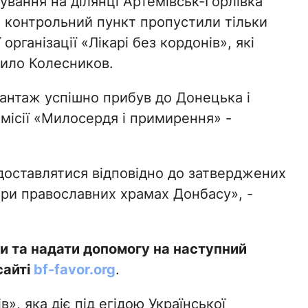
ування на ділянці Артемівськ-Горлівка
з контрольний пункт пропустили тільки
рганізації «Лікарі без кордонів», які
нило Колесников.
вантаж успішно прибув до Донецька і
місії «Милосердя і примирення» -
доставлятися відповідно до затверджених
при православних храмах Донбасу», -
ки та надати допомогу на наступний
сайті
bf-favor.org
.
», яка діє під егідою Української