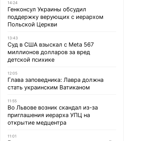
14:24
Генконсул Украины обсудил
поддержку верующих с иерархом
Польской Церкви
13:43
Суд в США взыскал с Meta 567
миллионов долларов за вред
детской психике
12:05
Глава заповедника: Лавра должна
стать украинским Ватиканом
11:55
Во Львове возник скандал из-за
приглашения иерарха УПЦ на
открытие медцентра
11:01