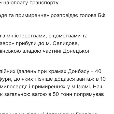
ки на оплату транспорту.
дя та примирення» розповідає голова БФ
я з міністерствами, відомствами та
авор» прибули до м. Селидове,
аїнською владою частині Донецької
дійних їдалень при храмах Донбасу – 40
ури, до яких пізніше додався вантаж в 10
 милосердя і примирення» у м Ізюмі. Наш
ок загальною вагою в 50 тонн попрямував