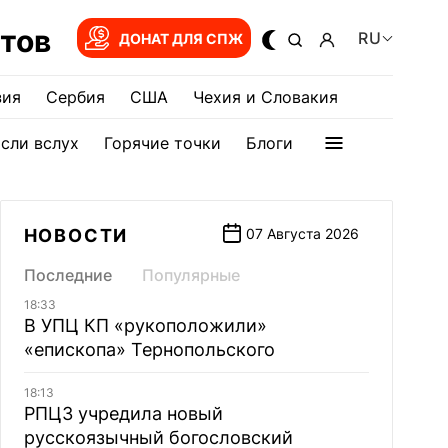
тов
RU
ДОНАТ ДЛЯ СПЖ
зия
Сербия
США
Чехия и Словакия
сли вслух
Горячие точки
Блоги
НОВОСТИ
07 Августа 2026
Последние
Популярные
18:33
В УПЦ КП «рукоположили»
«епископа» Тернопольского
18:13
РПЦЗ учредила новый
русскоязычный богословский