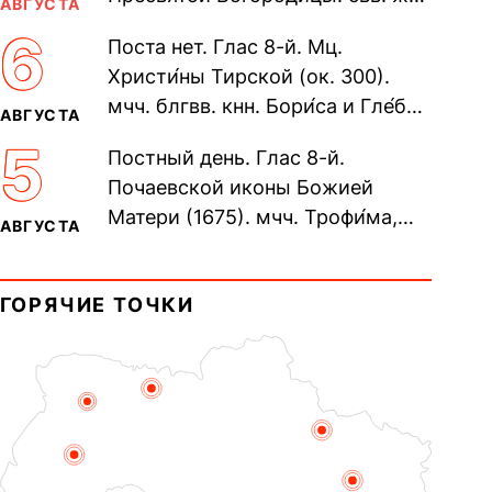
АВГУСТА
Олимпиа́ды, диаконисы (409) и
6
Поста нет. Глас 8-й. Мц.
прп. Евпракси́и девы,...
Христи́ны Тирской (ок. 300).
мчч. блгвв. кнн. Бори́са и Гле́ба,
АВГУСТА
во Святом Крещении Рома́на и
5
Постный день. Глас 8-й.
Дави́да (1015). Прп....
Почаевской иконы Божией
Матери (1675). мчч. Трофи́ма,
АВГУСТА
Фео́фила и с ними 13-ти
мучеников (284–305). прав.
ГОРЯЧИЕ ТОЧКИ
воина Фео́дора...