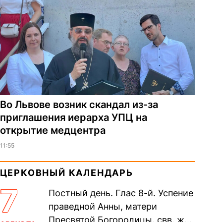
Во Львове возник скандал из-за
приглашения иерарха УПЦ на
открытие медцентра
11:55
ЦЕРКОВНЫЙ КАЛЕНДАРЬ
7
Постный день. Глас 8-й. Успение
праведной Анны, матери
Пресвятой Богородицы. свв. жен