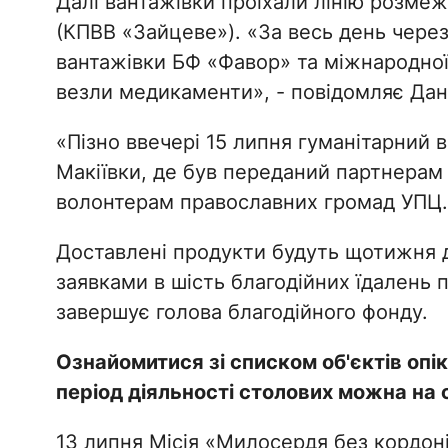
Далі вантажівки проїхали лінію розмеж
(КПВВ «Зайцеве»). «За весь день чере
вантажівки БФ «Фавор» та міжнародної о
везли медикаменти», - повідомляє Да
«Пізно ввечері 15 липня гуманітарний 
Макіївки, де був переданий партнерам 
волонтерам православних громад УПЦ.
Доставлені продукти будуть щотижня 
заявками в шість благодійних їдалень 
завершує голова благодійного фонду.
Ознайомитися зі списком об'єктів опі
період діяльності столових можна на 
13 липня Місія «Милосердя без кордонів