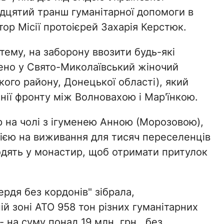
дцятий транш гуманітарної допомоги в
ор Місії протоієрей Захарія Керстюк.
ему, на заборону ввозити будь-які
лено у Свято-Миколаївський жіночий
ого району, Донецької області), який
нії фронту між Волновахою і Мар'їнкою.
р на чолі з ігуменею Анною (Морозовою),
ією на виживання для тисяч переселенців
ходять у монастир, щоб отримати притулок
рдя без кордонів" зібрала,
ій зоні АТО 958 тон різних гуманітарних
- на суму понад 19 млн. грн., без