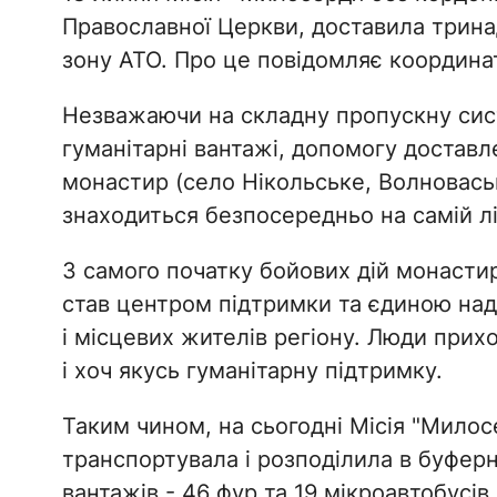
Православної Церкви, доставила трина
зону АТО. Про це повідомляє координат
Незважаючи на складну пропускну сист
гуманітарні вантажі, допомогу достав
монастир (село Нікольське, Волноваськ
знаходиться безпосередньо на самій лі
З самого початку бойових дій монасти
став центром підтримки та єдиною над
і місцевих жителів регіону. Люди при
і хоч якусь гуманітарну підтримку.
Таким чином, на сьогодні Місія "Милосе
транспортувала і розподілила в буферн
вантажів - 46 фур та 19 мікроавтобусів 