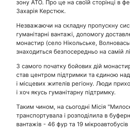
зону АТО. Про це на своїй сторінці в ф
Захарія Керстюк.
Незважаючи на складну пропускну сист
гуманітарні вантажі, допомогу достав
монастир (село Нікольське, Волноваськ
знаходиться безпосередньо на самій лі
З самого початку бойових дій монасти
став центром підтримки та єдиною над
і місцевих жителів регіону. Люди при
і хоч якусь гуманітарну підтримку.
Таким чином, на сьогодні Місія "Милосе
транспортувала і розподілила в буферн
вантажів - 46 фур та 19 мікроавтобусів 