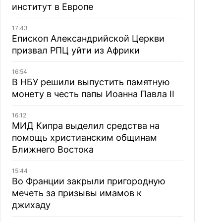
институт в Европе
17:43
Епископ Александрийской Церкви
призвал РПЦ уйти из Африки
16:54
В НБУ решили выпустить памятную
монету в честь папы Иоанна Павла II
16:12
МИД Кипра выделил средства на
помощь христианским общинам
Ближнего Востока
15:44
Во Франции закрыли пригородную
мечеть за призывы имамов к
джихаду