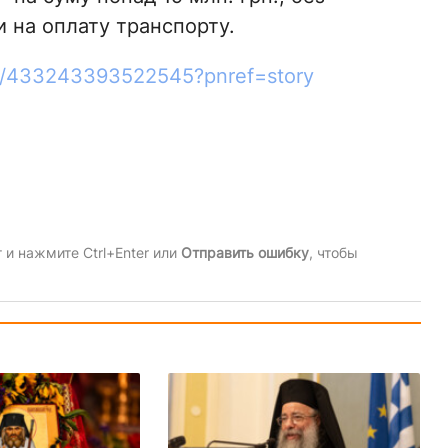
ки на оплату транспорту.
ts/433243393522545?pnref=story
и нажмите Ctrl+Enter или
Отправить ошибку
, чтобы