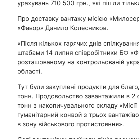
урахувань 710 500 грн., які пішли тіль
Про доставку вантажу місією «Милосер
«Фавор» Данило Колесников.
«Після кількох гарячих днів спілкуванн
штабами 14 липня співробітники БФ «Ф
розташованому на контрольованій укр
області.
Тут були закуплені продукти для благо
тонн. Продовольство завантажили в 2 ф
тонн з накопичувального складу «Місії
гуманітарний конвой з трьох вантажів
в зону військового протистояння».