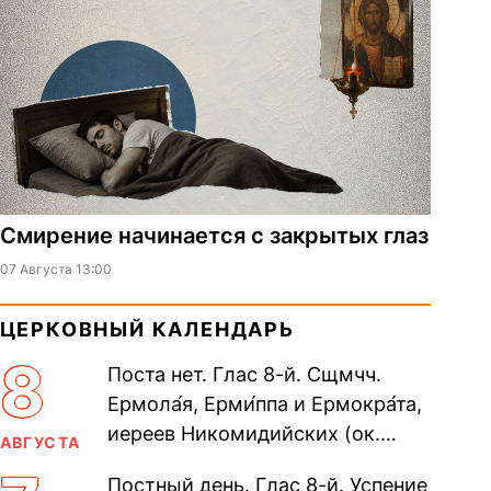
Смирение начинается с закрытых глаз
07 Августа 13:00
ЦЕРКОВНЫЙ КАЛЕНДАРЬ
8
Поста нет. Глас 8-й. Сщмчч.
Ермола́я, Ерми́ппа и Ермокра́та,
иереев Никомидийских (ок.
АВГУСТА
305). Прп. Моисе́я У́грина,
Постный день. Глас 8-й. Успение