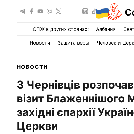
С
СПЖ в других странах:
Албания
Свят
Новости
Защита веры
Человек и Цер
НОВОСТИ
З Чернівців розпоча
візит Блаженнішого 
західні єпархії Украї
Церкви