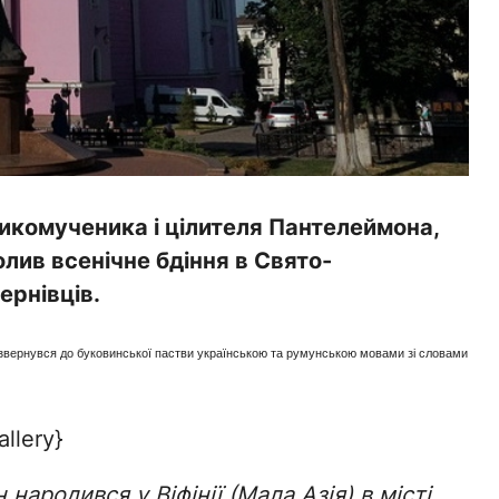
ликомученика і цілителя Пантелеймона,
ив всенічне бдіння в Свято-
рнівців.
 звернувся до буковинської пастви українською та румунською мовами зі словами
llery}
ародився у Віфінії (Мала Азія) в місті