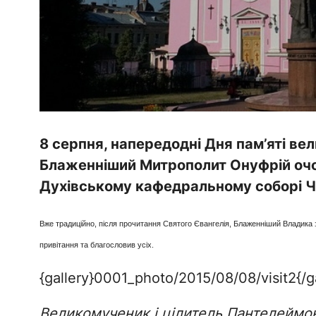
8 серпня, напередодні Дня пам’яті ве
Блаженніший Митрополит Онуфрій очол
Духівському кафедральному соборі Че
Вже традиційно, після прочитання Святого Євангелія, Блаженніший Владика
привітання та благословив усіх.
{gallery}0001_photo/2015/08/08/visit2{/ga
Великомученик і цілитель Пантелеймон н