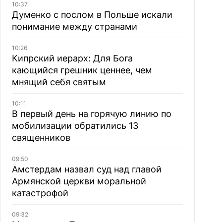
10:37
Думенко с послом в Польше искали
понимание между странами
10:26
Кипрский иерарх: Для Бога
кающийся грешник ценнее, чем
мнящий себя святым
10:11
В первый день на горячую линию по
мобилизации обратились 13
священников
09:50
Амстердам назвал суд над главой
Армянской церкви моральной
катастрофой
09:32