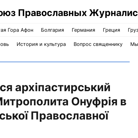
оюз Православных Журналис
ая Гора Афон
Болгария
Германия
Греция
Гру
ковь
История и культура
Вопрос священнику
Мы
вся архіпастирський
Митрополита Онуфрія в
нської Православної