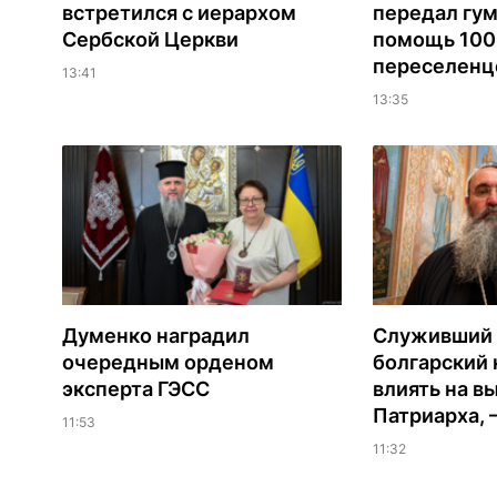
встретился с иерархом
передал гу
Сербской Церкви
помощь 100
переселенц
13:41
13:35
Думенко наградил
Служивший 
очередным орденом
болгарский 
эксперта ГЭСС
влиять на в
Патриарха, 
11:53
11:32