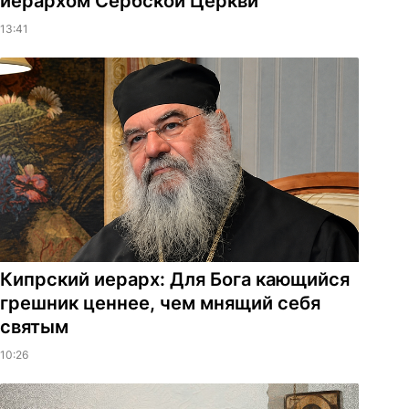
иерархом Сербской Церкви
13:41
Кипрский иерарх: Для Бога кающийся
грешник ценнее, чем мнящий себя
святым
10:26