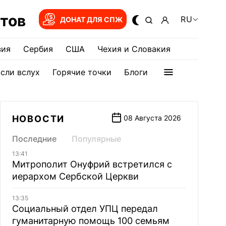
тов
RU
ДОНАТ ДЛЯ СПЖ
зия
Сербия
США
Чехия и Словакия
сли вслух
Горячие точки
Блоги
НОВОСТИ
08 Августа 2026
Последние
Популярные
13:41
Митрополит Онуфрий встретился с
иерархом Сербской Церкви
13:35
Социальный отдел УПЦ передал
гуманитарную помощь 100 семьям