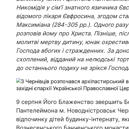
Никомідія у сім’ї знатного язичника Єв
відомого лікаря Євфросина, згодом ст
Максиміана (284-305 рр.). Одного разу
розповів йому про Христа. Пізніше, піс
молитві мертву дитину, юнак охрестивс
Господа вбогих і стражденних. За доно
схоплений, відданий на нелюдські тор
до останнього подиху не зрікся Господа
9 серпня Його Блаженство звершить Бо
Пантелеймона м. Новодністровськ Черні
відпочинку дітей будинку-інтернату, як
Вознесенського Банченського монастир