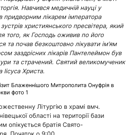
сторгія. Навчився медичній науці у
ав придворним лікарем імператора
 зустрів християнського пресвітера, який
ля того, як Господь оживив по його
я та почав безкоштовно лікувати ім’ям
сом заздрісних лікарів Пантелеймон був
тури та страчений. Святий великомученик
 Іісуса Христа.
жественну Літургію в храмі вмч.
вецької області на території бази
им опікується братія Свято-
я. Початок о 9:00.