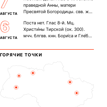
7
Печерского, в Ближних
праведной Анны, матери
пещерах...
Пресвятой Богородицы. свв. жен
АВГУСТА
Олимпиа́ды, диаконисы (409) и
6
Поста нет. Глас 8-й. Мц.
прп. Евпракси́и девы,...
Христи́ны Тирской (ок. 300).
мчч. блгвв. кнн. Бори́са и Гле́ба,
АВГУСТА
во Святом Крещении Рома́на и
Дави́да (1015). Прп....
ГОРЯЧИЕ ТОЧКИ