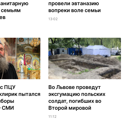
манитарную
провели эвтаназию
 семьям
вопреки воле семьи
ев
13:02
с ПЦУ
Во Львове проведут
клирик пытался
эксгумацию польских
ыборы
солдат, погибших во
– СМИ
Второй мировой
11:12