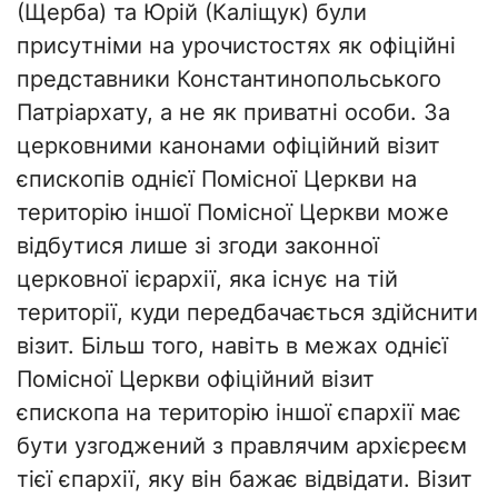
(Щерба) та Юрій (Каліщук) були
присутніми на урочистостях як офіційні
представники Константинопольського
Патріархату, а не як приватні особи. За
церковними канонами офіційний візит
єпископів однієї Помісної Церкви на
територію іншої Помісної Церкви може
відбутися лише зі згоди законної
церковної ієрархії, яка існує на тій
території, куди передбачається здійснити
візит. Більш того, навіть в межах однієї
Помісної Церкви офіційний візит
єпископа на територію іншої єпархії має
бути узгоджений з правлячим архієреєм
тієї єпархії, яку він бажає відвідати. Візит