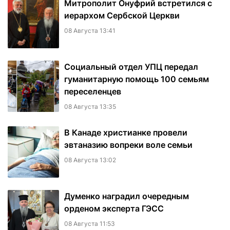
Митрополит Онуфрий встретился с
иерархом Сербской Церкви
08 Августа 13:41
Социальный отдел УПЦ передал
гуманитарную помощь 100 семьям
переселенцев
08 Августа 13:35
В Канаде христианке провели
эвтаназию вопреки воле семьи
08 Августа 13:02
Думенко наградил очередным
орденом эксперта ГЭСС
08 Августа 11:53