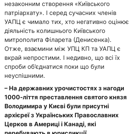
незаконним створення «Київського
патріархату». І серед сучасних членів
УАПЦ є чимало тих, хто негативно оцінює
діяльність колишнього Київського
митрополита Філарета (Денисенка).
Отже, взаємини між УПЦ КП та УАПЦ є
вкрай непростими. І недивно, що всі їх
спроби об’єднатися поки що були
неуспішними.
– На державних урочистостях з нагоди
1000-ліття преставлення святого князя
Володимира у Києві були присутні
архієреї з Українських Православних
Церков в Америці і Канаді, які
перебувають в юрисдикції