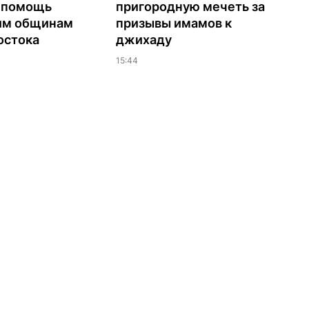
а помощь
пригородную мечеть за
им общинам
призывы имамов к
остока
джихаду
15:44