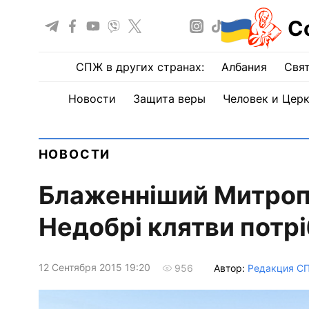
С
СПЖ в других странах:
Албания
Свят
Новости
Защита веры
Человек и Цер
НОВОСТИ
Блаженніший Митроп
Недобрі клятви потр
12 Сентября 2015 19:20
Автор:
Редакция С
956