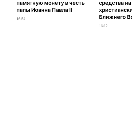
памятную монету в честь
средства н
папы Иоанна Павла II
христианск
Ближнего В
16:54
16:12