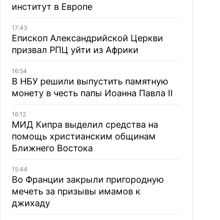
институт в Европе
17:43
Епископ Александрийской Церкви
призвал РПЦ уйти из Африки
16:54
В НБУ решили выпустить памятную
монету в честь папы Иоанна Павла II
16:12
МИД Кипра выделил средства на
помощь христианским общинам
Ближнего Востока
15:44
Во Франции закрыли пригородную
мечеть за призывы имамов к
джихаду