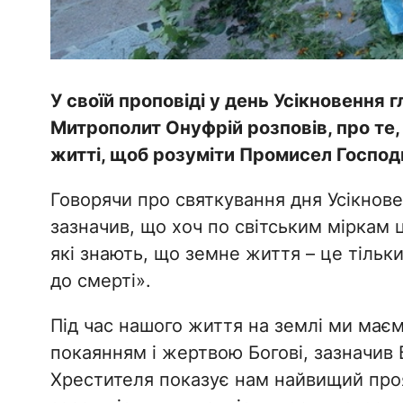
У своїй проповіді у день Усікновення
Митрополит Онуфрій розповів, про те,
житті, щоб розуміти Промисел Господн
Говорячи про святкування дня Усікнове
зазначив, що хоч по світським міркам 
які знають, що земне життя – це тільк
до смерті».
Під час нашого життя на землі ми маєм
покаянням і жертвою Богові, зазначив
Хрестителя показує нам найвищий про