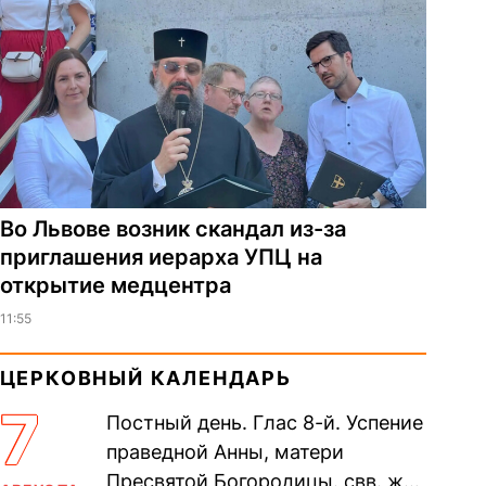
Во Львове возник скандал из-за
приглашения иерарха УПЦ на
открытие медцентра
11:55
ЦЕРКОВНЫЙ КАЛЕНДАРЬ
7
Постный день. Глас 8-й. Успение
праведной Анны, матери
Пресвятой Богородицы. свв. жен