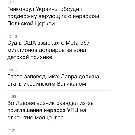
14:24
Генконсул Украины обсудил
поддержку верующих с иерархом
Польской Церкви
13:43
Суд в США взыскал с Meta 567
миллионов долларов за вред
детской психике
12:05
Глава заповедника: Лавра должна
стать украинским Ватиканом
11:55
Во Львове возник скандал из-за
приглашения иерарха УПЦ на
открытие медцентра
11:01