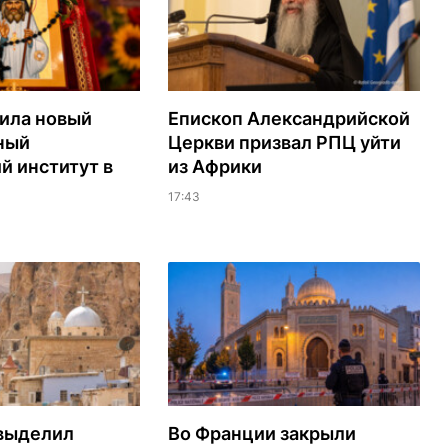
ила новый
Епископ Александрийской
ный
Церкви призвал РПЦ уйти
й институт в
из Африки
17:43
выделил
Во Франции закрыли