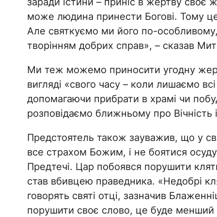
заради істини – приніс в жертву своє 
може людина принести Богові. Тому це
Але святкуємо ми його по-особливому,
творінням добрих справ», – сказав Ми
Ми теж можемо приносити угодну жерт
вигляді «свого часу – коли лишаємо всі
допомагаючи прибрати в храмі чи побу
розповідаємо ближньому про Вічність і
Предстоятель також зауважив, що у св
все страхом Божим, і не боятися осуду
Предтечі. Цар побоявся порушити клятв
став вбивцею праведника. «Недобрі кл
говорять святі отці, зазначив Блажен
порушити своє слово, це буде менший 