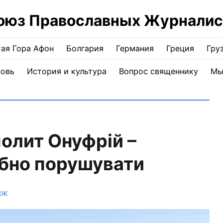
оюз Православных Журналис
ая Гора Афон
Болгария
Германия
Греция
Гру
ковь
История и культура
Вопрос священнику
Мы
олит Онуфрій –
ібно порушувати
ПЖ