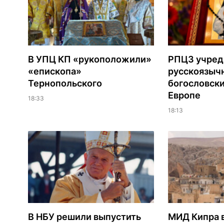
В УПЦ КП «рукоположили»
РПЦЗ учред
«епископа»
русскоязыч
Тернопольского
богословски
Европе
18:33
18:13
В НБУ решили выпустить
МИД Кипра 