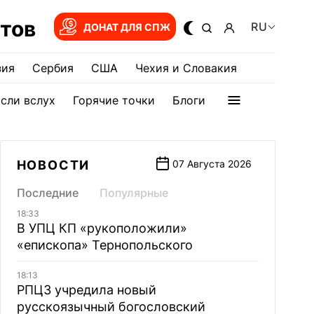
тов
RU
ДОНАТ ДЛЯ СПЖ
зия
Сербия
США
Чехия и Словакия
сли вслух
Горячие точки
Блоги
НОВОСТИ
07 Августа 2026
Последние
Популярные
18:33
В УПЦ КП «рукоположили»
«епископа» Тернопольского
18:13
РПЦЗ учредила новый
русскоязычный богословский