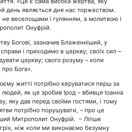
життя. «Це є сама висока жертва, яку
й день являється дня нас торжеством.
 не веселощами і гулянням, а молитвою і
трополит Онуфрій.
ву Богові, зазначив Блаженніший, у
 справи і приходимо в церкву; своїх сил –
дувати церкву; свого розуму – коли
 про Бога».
оєму житті потрібно керуватися перш за
 людей, як це зробив Ірод – вбивця Іоанна
у, яку дав перед своїми гостями, і тому
ятви потрібно порушувати, – про це
ніший Митрополит Онуфрій. – Ліпше
гріх, ніж коли ми виконаємо безумну