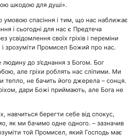
кою шкодою для душі».
 умовою спасіння і тим, що нас наближає
ння і сьогодні для нас є Предтеча
ез усвідомлення своїх гріхів і переміни
і зрозуміти Промисел Божий про нас.
 людину до з’єднання з Богом. Бог
бою, але гріхи роблять нас сліпими. Ми
 тепло, не бачить його джерела – сонця.
гріхом, дари Божі приймають, але Бога не
ах, навчиться берегти себе від спокус,
о, як ми бачимо одне одного. – зазначив
озуміти той Промисел, який Господь має