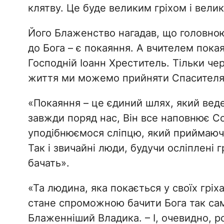
клятву. Це буде великим гріхом і вели
Його Блаженство нагадав, що головною
до Бога – є покаяння. А вчителем покая
Господній Іоанн Хреститель. Тільки чер
життя ми можемо прийняти Спасителя 
«Покаяння – це єдиний шлях, який веде
завжди поряд нас, Він все наповнює Со
уподібнюємося сліпцю, який приймаючи
Так і звичайні люди, будучи осліплені 
бачать».
«Та людина, яка покається у своїх гріх
стане спроможною бачити Бога так сам
Блаженніший Владика. – І, очевидно, р