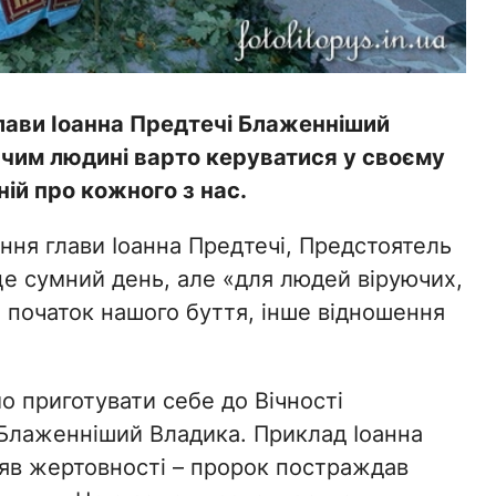
 глави Іоанна Предтечі Блаженніший
 чим людині варто керуватися у своєму
ій про кожного з нас.
ння глави Іоанна Предтечі, Предстоятель
це сумний день, але «для людей віруючих,
и початок нашого буття, інше відношення
о приготувати себе до Вічності
 Блаженніший Владика. Приклад Іоанна
яв жертовності – пророк постраждав