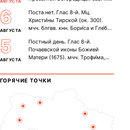
АВГУСТА
Олимпиа́ды, диаконисы (409) и
6
Поста нет. Глас 8-й. Мц.
прп. Евпракси́и девы,...
Христи́ны Тирской (ок. 300).
мчч. блгвв. кнн. Бори́са и Гле́ба,
АВГУСТА
во Святом Крещении Рома́на и
5
Постный день. Глас 8-й.
Дави́да (1015). Прп....
Почаевской иконы Божией
Матери (1675). мчч. Трофи́ма,
АВГУСТА
Фео́фила и с ними 13-ти
мучеников (284–305). прав.
ГОРЯЧИЕ ТОЧКИ
воина Фео́дора...