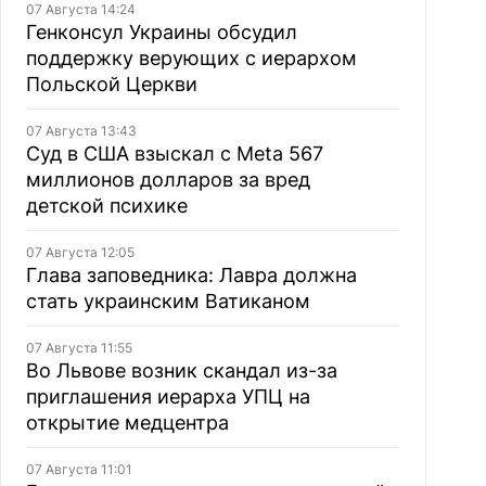
07 Августа 14:24
Генконсул Украины обсудил
поддержку верующих с иерархом
Польской Церкви
07 Августа 13:43
Суд в США взыскал с Meta 567
миллионов долларов за вред
детской психике
07 Августа 12:05
Глава заповедника: Лавра должна
стать украинским Ватиканом
07 Августа 11:55
Во Львове возник скандал из-за
приглашения иерарха УПЦ на
открытие медцентра
07 Августа 11:01