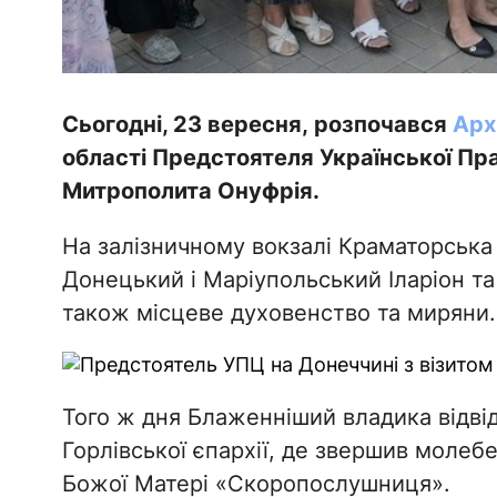
Сьогодні, 23 вересня, розпочався
Арх
області Предстоятеля Української П
Митрополита Онуфрія.
На залізничному вокзалі Краматорська
Донецький і Маріупольський Іларіон та
також місцеве духовенство та миряни.
Того ж дня Блаженніший владика відві
Горлівської єпархії, де звершив моле
Божої Матері «Скоропослушниця».