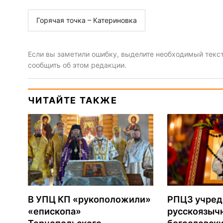
Горячая точка – Катериновка
Если вы заметили ошибку, выделите необходимый текст 
сообщить об этом редакции.
ЧИТАЙТЕ ТАКЖЕ
В УПЦ КП «рукоположили»
РПЦЗ учред
«епископа»
русскоязыч