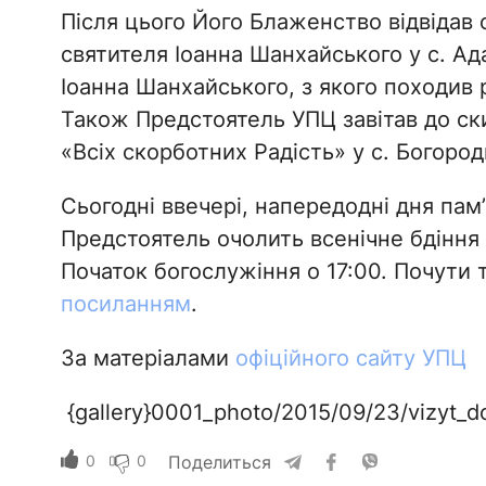
Після цього Його Блаженство відвідав 
святителя Іоанна Шанхайського у с. Ад
Іоанна Шанхайського, з якого походив 
Також Предстоятель УПЦ завітав до ски
«Всіх скорботних Радість» у с. Богоро
Сьогодні ввечері, напередодні дня пам
Предстоятель очолить всенічне бдіння 
Початок богослужіння о 17:00. Почути 
посиланням
.
За матеріалами
офіційного сайту УПЦ
{gallery}0001_photo/2015/09/23/vizyt_do
0
0
Поделиться