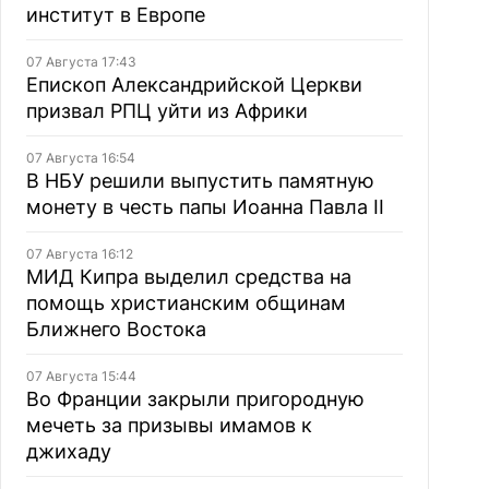
институт в Европе
07 Августа 17:43
Епископ Александрийской Церкви
призвал РПЦ уйти из Африки
07 Августа 16:54
В НБУ решили выпустить памятную
монету в честь папы Иоанна Павла II
07 Августа 16:12
МИД Кипра выделил средства на
помощь христианским общинам
Ближнего Востока
07 Августа 15:44
Во Франции закрыли пригородную
мечеть за призывы имамов к
джихаду