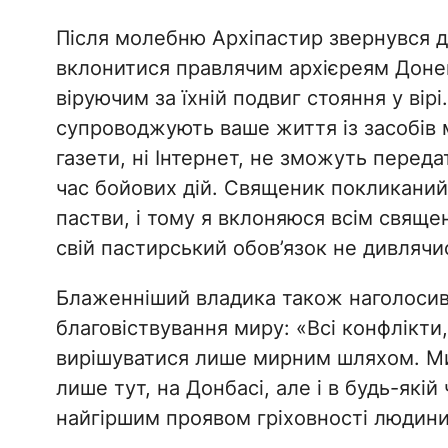
Після молебню Архіпастир звернувся до
вклонитися правлячим архієреям Донец
віруючим за їхній подвиг стояння у вір
супроводжують ваше життя із засобів ма
газети, ні Інтернет, не зможуть переда
час бойових дій. Священик покликаний 
пастви, і тому я вклоняюся всім свящ
свій пастирський обов’язок не дивлячис
Блаженніший владика також наголосив, 
благовіствування миру: «Всі конфлікт
вирішуватися лише мирним шляхом. Ми
лише тут, на Донбасі, але і в будь-якій 
найгіршим проявом гріховності людини