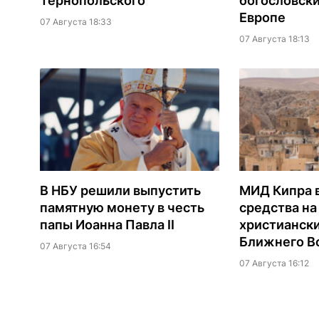
Тернопольского
богословски
Европе
07 Августа 18:33
07 Августа 18:13
В НБУ решили выпустить
МИД Кипра 
памятную монету в честь
средства н
папы Иоанна Павла II
христианск
Ближнего В
07 Августа 16:54
07 Августа 16:12