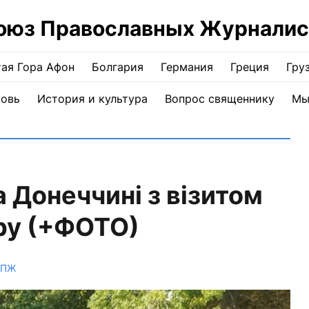
оюз Православных Журналис
ая Гора Афон
Болгария
Германия
Греция
Гру
ковь
История и культура
Вопрос священнику
Мы
 Донеччині з візитом
ру (+ФОТО)
СПЖ