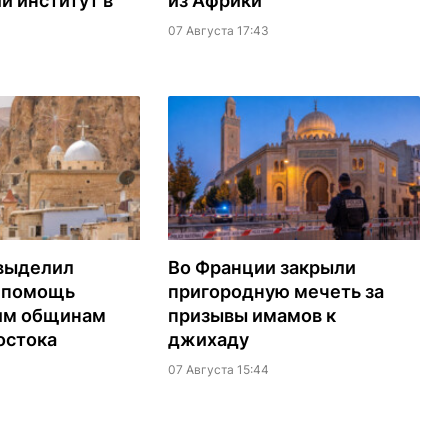
й институт в
из Африки
07 Августа 17:43
выделил
Во Франции закрыли
а помощь
пригородную мечеть за
им общинам
призывы имамов к
остока
джихаду
07 Августа 15:44