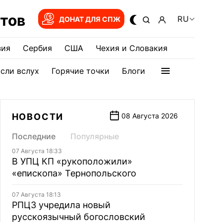
тов
RU
ДОНАТ ДЛЯ СПЖ
зия
Сербия
США
Чехия и Словакия
сли вслух
Горячие точки
Блоги
НОВОСТИ
08 Августа 2026
Последние
Популярные
07 Августа 18:33
В УПЦ КП «рукоположили»
«епископа» Тернопольского
07 Августа 18:13
РПЦЗ учредила новый
русскоязычный богословский