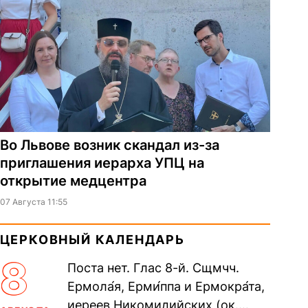
Во Львове возник скандал из-за
приглашения иерарха УПЦ на
открытие медцентра
07 Августа 11:55
ЦЕРКОВНЫЙ КАЛЕНДАРЬ
8
Поста нет. Глас 8-й. Сщмчч.
Ермола́я, Ерми́ппа и Ермокра́та,
иереев Никомидийских (ок.