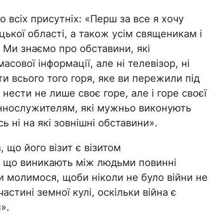
 всіх присутніх: «Перш за все я хочу
ької області, а також усім священикам і
і. Ми знаємо про обставини, які
сової інформації, але ні телевізор, ні
ти всього того горя, яке ви пережили під
нести не лише своє горе, але і горе своєї
еннослужителям, які мужньо виконують
ь ні на які зовнішні обставини».
що його візит є візитом
и, що виникають між людьми повинні
 молимося, щоби ніколи не було війни не
частині земної кулі, оскільки війна є
».