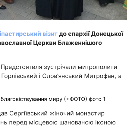
іпастирський візит
до єпархії Донецької
равославної Церкви Блаженнішого
 Предстоятеля зустрічали митрополити
 Горлівський і Слов’янський Митрофан, а
дав Сергіївський жіночий монастир
бень перед місцевою шанованою іконою