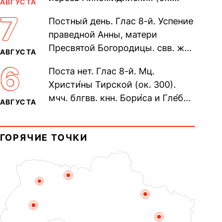
АВГУСТА
305). Прп. Моисе́я У́грина,
7
Постный день. Глас 8-й. Успение
Печерского, в Ближних
праведной Анны, матери
пещерах...
Пресвятой Богородицы. свв. жен
АВГУСТА
Олимпиа́ды, диаконисы (409) и
6
Поста нет. Глас 8-й. Мц.
прп. Евпракси́и девы,...
Христи́ны Тирской (ок. 300).
мчч. блгвв. кнн. Бори́са и Гле́ба,
АВГУСТА
во Святом Крещении Рома́на и
Дави́да (1015). Прп....
ГОРЯЧИЕ ТОЧКИ