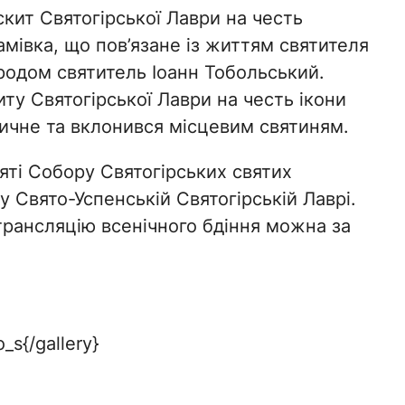
скит Святогірської Лаври на честь
амівка, що пов’язане із життям святителя
родом святитель Іоанн Тобольський.
ту Святогірської Лаври на честь ікони
дичне та вклонився місцевим святиням.
’яті Собору Святогірських святих
у Свято-Успенській Святогірській Лаврі.
трансляцію всенічного бдіння можна за
_s{/gallery}