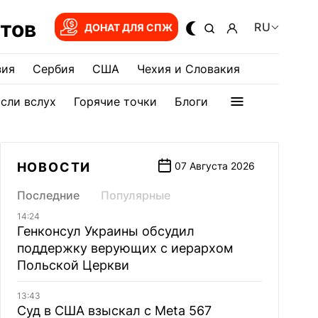
тов
RU
ДОНАТ ДЛЯ СПЖ
зия
Сербия
США
Чехия и Словакия
сли вслух
Горячие точки
Блоги
НОВОСТИ
07 Августа 2026
Последние
Популярные
14:24
Генконсул Украины обсудил
поддержку верующих с иерархом
Польской Церкви
13:43
Суд в США взыскал с Meta 567