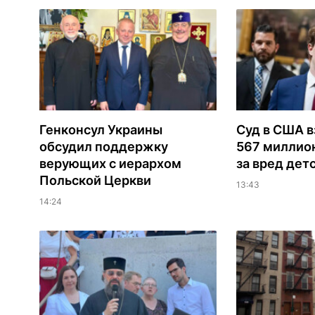
Генконсул Украины
Суд в США в
обсудил поддержку
567 миллио
верующих с иерархом
за вред дет
Польской Церкви
13:43
14:24