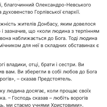
ті, благочинний Олександро-Невського
духовенство Горлівської єпархії.
жність жителів Донбасу, яким довелося
 і зазначив, що «коли людина з терпінням
вона наближається до Бога. Тоді людина
ічником для неї в складних обставинах є
і владики, отці, брати і сестри. Ви
в вам. Ви зберегли в собі любов до Бога
рогів», – сказав Предстоятель.
у людина досягає, коли прощає своїх
а. – Господь сказав – любіть ворогів
дь, ми стаємо учнями Христовими».