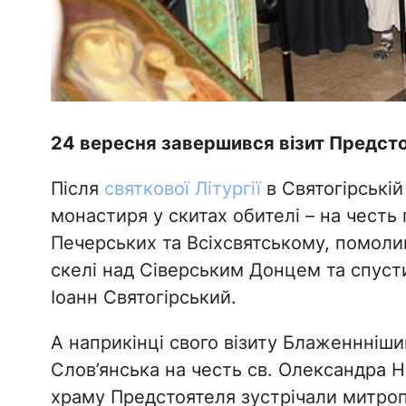
24 вересня завершився візит Предст
Після
святкової Літургії
в Святогірській
монастиря у скитах обителі – на честь
Печерських та Всіхсвятському, помоли
скелі над Сіверським Донцем та спусти
Іоанн Святогірський.
А наприкінці свого візиту Блаженнніши
Слов’янська на честь св. Олександра Н
храму Предстоятеля зустрічали митроп