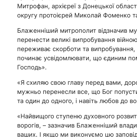
Митрофан, архієреї з Донецької облас
округу протоієрей Миколай Фоменко та 
Блаженніший митрополит відзначив му
перенести великі випробування війною
переживає скорботи та випробування, 
починає усвідомлювати, що єдиним пом
Господь».
«Я схиляю свою главу перед вами, дорог
мужньо перенесли все, що Бог попусти
та один до одного, і навіть любов до во
«Найвищого ступеню духовного розвитк
ворогів, – зазначив Блаженніший владик
ваших. І якщо ми виконуємо цю запові