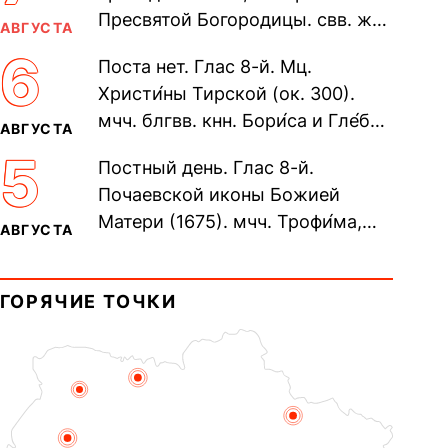
Пресвятой Богородицы. свв. жен
АВГУСТА
Олимпиа́ды, диаконисы (409) и
6
Поста нет. Глас 8-й. Мц.
прп. Евпракси́и девы,...
Христи́ны Тирской (ок. 300).
мчч. блгвв. кнн. Бори́са и Гле́ба,
АВГУСТА
во Святом Крещении Рома́на и
5
Постный день. Глас 8-й.
Дави́да (1015). Прп....
Почаевской иконы Божией
Матери (1675). мчч. Трофи́ма,
АВГУСТА
Фео́фила и с ними 13-ти
мучеников (284–305). прав.
ГОРЯЧИЕ ТОЧКИ
воина Фео́дора...