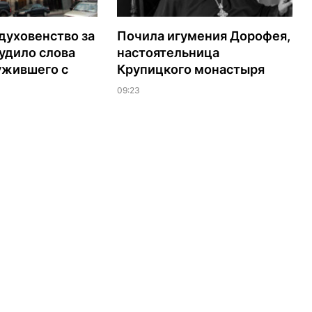
духовенство за
Почила игумения Дорофея,
удило слова
настоятельница
ужившего с
Крупицкого монастыря
09:23