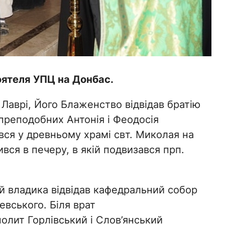
оятеля УПЦ на Донбас.
 Лаврі, Його Блаженство відвідав братію
 преподобних Антонія і Феодосія
вся у древньому храмі свт. Миколая на
вся в печеру, в якій подвизався прп.
й владика відвідав кафедральний собор
евського. Біля врат
олит Горлівський і Слов’янський