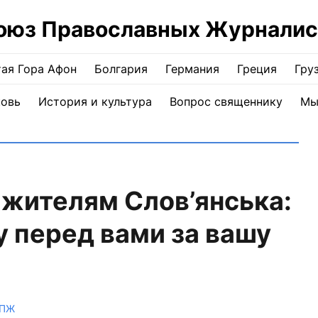
оюз Православных Журналис
ая Гора Афон
Болгария
Германия
Греция
Гру
ковь
История и культура
Вопрос священнику
Мы
жителям Слов’янська:
у перед вами за вашу
СПЖ