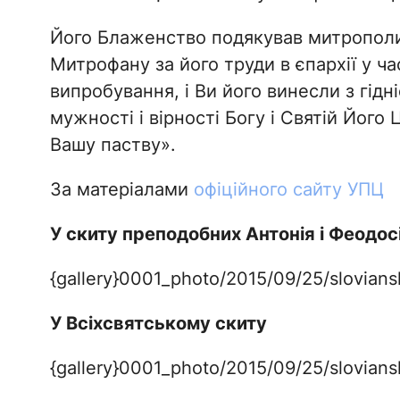
Його Блаженство подякував митрополи
Митрофану за його труди в єпархії у ча
випробування, і Ви його винесли з гідн
мужності і вірності Богу і Святій Його
Вашу паству».
За матеріалами
офіційного сайту УПЦ
У скиту преподобних Антонія і Феодос
{gallery}0001_photo/2015/09/25/sloviansk
У Всіхсвятському скиту
{gallery}0001_photo/2015/09/25/sloviansk