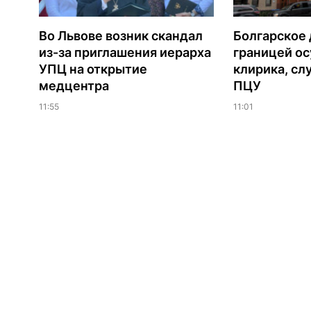
Во Львове возник скандал
Болгарское 
из-за приглашения иерарха
границей ос
УПЦ на открытие
клирика, сл
медцентра
ПЦУ
11:55
11:01