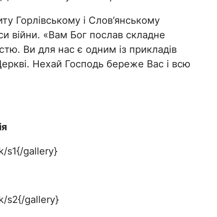
ту Горлівському і Слов’янському
си війни. «Вам Бог послав складне
істю. Ви для нас є одним із прикладів
 Церкві. Нехай Господь береже Вас і всю
ія
/s1{/gallery}
/s2{/gallery}