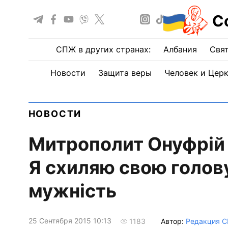
С
СПЖ в других странах:
Албания
Свят
Новости
Защита веры
Человек и Цер
НОВОСТИ
Митрополит Онуфрій 
Я схиляю свою голов
мужність
25 Сентября 2015 10:13
Автор:
Редакция 
1183