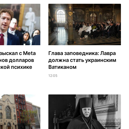
зыскал с Meta
Глава заповедника: Лавра
нов долларов
должна стать украинским
ской психике
Ватиканом
12:05