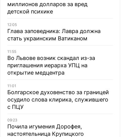
миллионов долларов за вред
детской психике
12:05
Глава заповедника: Лавра должна
стать украинским Ватиканом
11:55
Во Львове возник скандал из-за
приглашения иерарха УПЦ на
открытие медцентра
11:01
Болгарское духовенство за границей
осудило слова клирика, служившего
с ПЦУ
09:23
Почила игумения Дорофея,
настоятельница Крупицкого